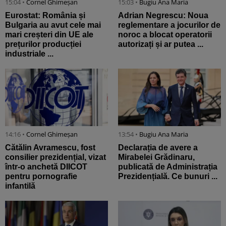
15:04 •
Cornel Ghimeșan
15:03 •
Bugiu ⁠Ana Maria
Eurostat: România și
Adrian Negrescu: Noua
Bulgaria au avut cele mai
reglementare a jocurilor de
mari creșteri din UE ale
noroc a blocat operatorii
prețurilor producției
autorizați și ar putea ...
industriale ...
14:16 •
Cornel Ghimeșan
13:54 •
Bugiu ⁠Ana Maria
Cătălin Avramescu, fost
Declarația de avere a
consilier prezidențial, vizat
Mirabelei Grădinaru,
într-o anchetă DIICOT
publicată de Administrația
pentru pornografie
Prezidențială. Ce bunuri ...
infantilă