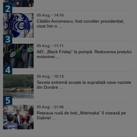
2
05 Aug. - 14:16
Cătălin Avramescu, fost consilier prezidențial,
vizat într-o ...
3
05 Aug. - 11:11
AEI: „Black Friday” la pompă. Reducerea prețului
motorinei ...
4
05 Aug. - 10:13
Seceta extremă scoate la suprafață nave naziste
din Dunăre ...
5
05 Aug. - 21:46
Rețeaua rusă de boți „Matrioșka” îl vizează pe
Gabriel ...