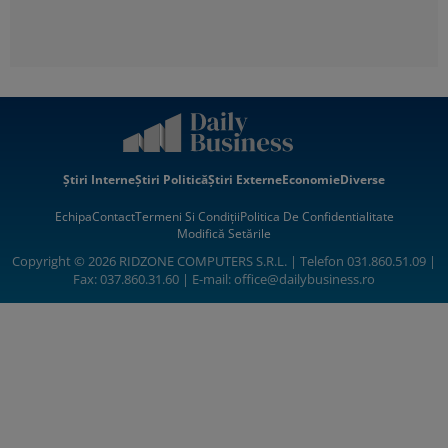
Știri Interne
Știri Politică
Știri Externe
Economie
Diverse
Echipa
Contact
Termeni Si Condiții
Politica De Confidentialitate
Modifică Setările
Copyright © 2026 RIDZONE COMPUTERS S.R.L. | Telefon 031.860.51.09 |
Fax: 037.860.31.60 | E-mail:
office@dailybusiness.ro