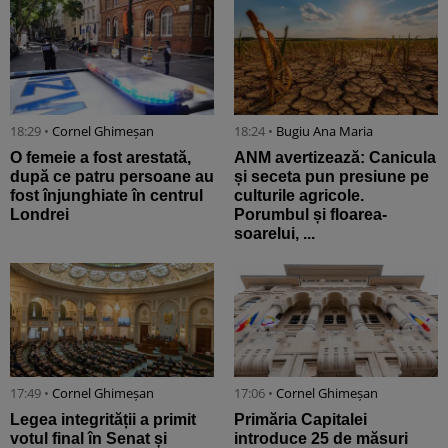
18:29 •
Cornel Ghimeșan
18:24 •
Bugiu ⁠Ana Maria
O femeie a fost arestată,
ANM avertizează: Canicula
după ce patru persoane au
și seceta pun presiune pe
fost înjunghiate în centrul
culturile agricole.
Londrei
Porumbul și floarea-
soarelui, ...
17:49 •
Cornel Ghimeșan
17:06 •
Cornel Ghimeșan
Legea integrității a primit
Primăria Capitalei
votul final în Senat și
introduce 25 de măsuri