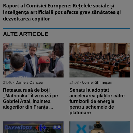
Raport al Comisiei Europene: Rețelele sociale și
inteligența artificială pot afecta grav sănătatea și
dezvoltarea copiilor
ALTE ARTICOLE
21:46 •
Daniela Oancea
21:08 •
Cornel Ghimeșan
Rețeaua rusă de boți
Senatul a adoptat
„Matrioșka” îl vizează pe
accelerarea plăților către
Gabriel Attal, înaintea
furnizorii de energie
alegerilor din Franța ...
pentru schemele de
plafonare