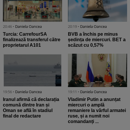
20:46 •
Daniela Oancea
20:19 •
Daniela Oancea
Turcia: CarrefourSA
BVB a închis pe minus
finalizează transferul către
ședința de miercuri. BET a
proprietarul A101
scăzut cu 0,57%
19:56 •
Daniela Oancea
19:11 •
Daniela Oancea
Iranul afirmă că declarația
Vladimir Putin a anunțat
comună dintre Iran și
miercuri o amplă
Oman se află în stadiul
remaniere la vârful armatei
final de redactare
ruse, și a numit noi
comandanți ...