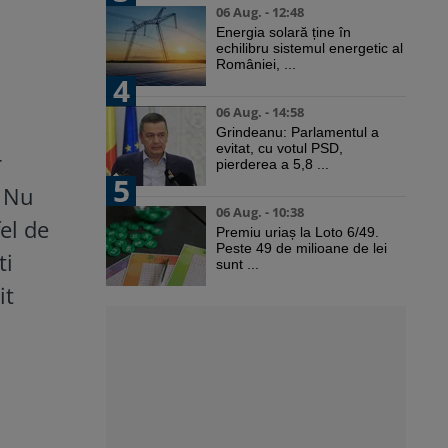
06 Aug. - 12:48
Energia solară ține în
echilibru sistemul energetic al
României, ...
4
06 Aug. - 14:58
Grindeanu: Parlamentul a
evitat, cu votul PSD,
r
pierderea a 5,8 ...
5
. Nu
06 Aug. - 10:38
fel de
Premiu uriaș la Loto 6/49.
Peste 49 de milioane de lei
ti
sunt ...
it