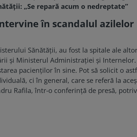
nătății: „Se repară acum o nedreptate”
ntervine în scandalul azilelor
sterului Sănătăţii, au fost la spitale ale alto
ii şi Ministerul Administraţiei şi Internelor
area pacienţilor în sine. Pot să solicit o ast
iduală, ci în general, care se referă la aceş
dru Rafila, într-o conferinţă de presă, potriv