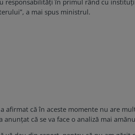
au responsabilităţi în primul rând cu instituţi
terului”, a mai spus ministrul.
 a afirmat că în aceste momente nu are mul
 a anunțat că se va face o analiză mai amănu
ă vă dau din raport, pentru că nu am găsit 