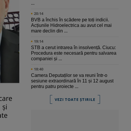
...
20:14
BVB a închis în scădere pe toți indicii.
Acțiunile Hidroelectrica au avut cel mai
mare declin din ...
19:14
STB a cerut intrarea în insolvență. Ciucu:
Procedura este necesară pentru salvarea
companiei și ...
18:40
Camera Deputaților se va reuni într-o
sesiune extraordinară în 11 și 12 august
pentru patru proiecte ...
 care
VEZI TOATE ȘTIRILE
 și
ate