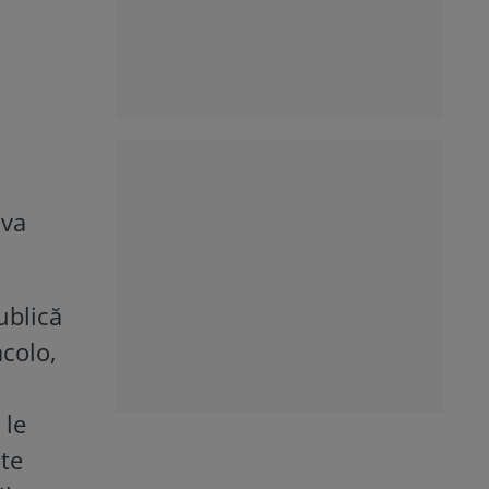
 va
ublică
acolo,
 le
lte