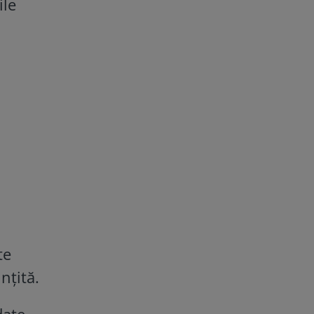
ile
te
nțită.
date