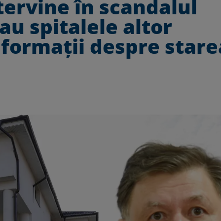
tervine în scandalul
rau spitalele altor
formații despre stare