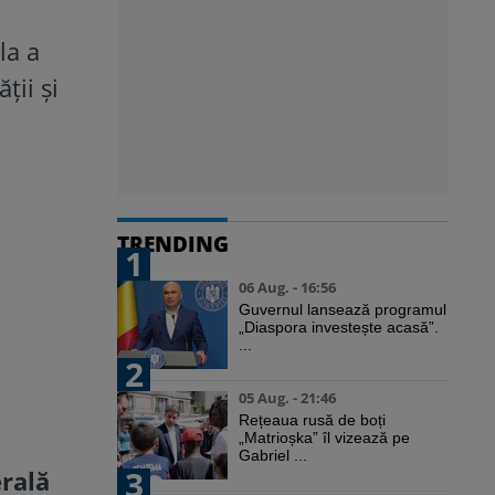
la a
ţii şi
TRENDING
1
06 Aug. - 16:56
Guvernul lansează programul
„Diaspora investește acasă”.
...
2
05 Aug. - 21:46
Rețeaua rusă de boți
„Matrioșka” îl vizează pe
Gabriel ...
3
erală