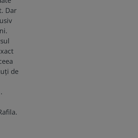
t. Dar
usiv
ni.
rsul
exact
 ceea
tuţi de
.
afila.