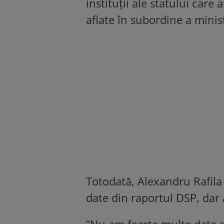
instituţii ale statului care 
aflate în subordine a minis
Totodată, Alexandru Rafila
date din raportul DSP, dar
”Nu am foarte multe date s