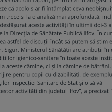
ze că acolo s-ar fi întâmplat ceva neobişnui
 trece şi la o analiză mai aprofundată, incl
desfăşurat aceste activităţi în ultimii doi-3 a
 la Direcţia de Sănătate Publică Ilfov. În cu
a astfel de discuţii încât să putem să ştim 
 Sigur, Ministerul Sănătăţii are atribuţii în
ţiilor igienico-sanitare în toate aceste insti
 la aceste cămine, ci şi la cămine de bătrâni,
ijire pentru copii cu dizabilităţi, de exemplu
ilor Inspecţiei Sanitare de Stat şi o să vă
or activităţi din judeţul Ilfov”, a precizat R