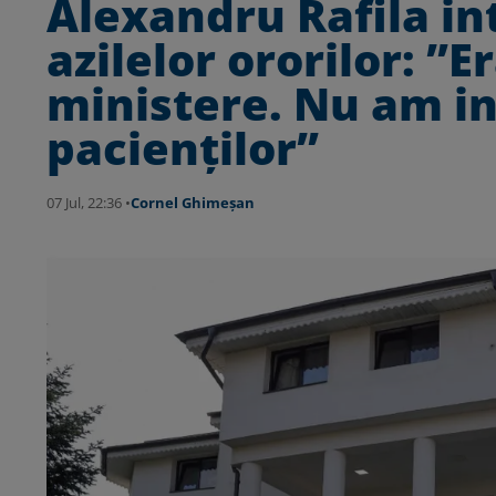
Alexandru Rafila in
azilelor ororilor: ”E
ministere. Nu am in
pacienților”
07 Jul, 22:36 •
Cornel Ghimeșan