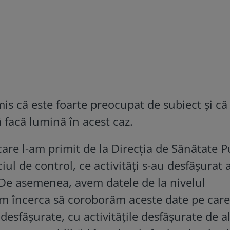
mis că este foarte preocupat de subiect și că
să facă lumină în acest caz.
re l-am primit de la Direcţia de Sănătate P
ciul de control, ce activităţi s-au desfăşurat 
i. De asemenea, avem datele de la nivelul
vom încerca să coroborăm aceste date pe care
desfăşurate, cu activităţile desfăşurate de a