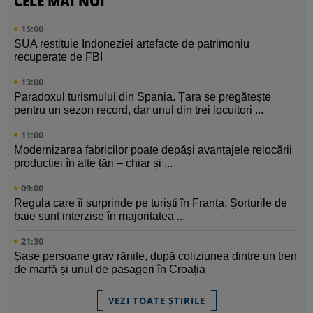
CELE MAI NOI
15:00
SUA restituie Indoneziei artefacte de patrimoniu
recuperate de FBI
13:00
Paradoxul turismului din Spania. Țara se pregătește
pentru un sezon record, dar unul din trei locuitori ...
11:00
Modernizarea fabricilor poate depăși avantajele relocării
producției în alte țări – chiar și ...
09:00
Regula care îi surprinde pe turiști în Franța. Șorturile de
baie sunt interzise în majoritatea ...
21:30
Șase persoane grav rănite, după coliziunea dintre un tren
de marfă și unul de pasageri în Croația
VEZI TOATE ȘTIRILE