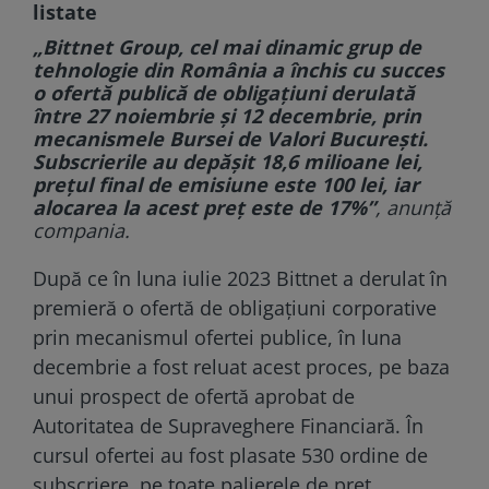
listate
„Bittnet Group, cel mai dinamic grup de
tehnologie din România a închis cu succes
o ofertă publică de obligaţiuni derulată
între 27 noiembrie şi 12 decembrie, prin
mecanismele Bursei de Valori Bucureşti.
Subscrierile au depăşit 18,6 milioane lei,
preţul final de emisiune este 100 lei, iar
alocarea la acest preţ este de 17%”
, anunţă
compania.
După ce în luna iulie 2023 Bittnet a derulat în
premieră o ofertă de obligaţiuni corporative
prin mecanismul ofertei publice, în luna
decembrie a fost reluat acest proces, pe baza
unui prospect de ofertă aprobat de
Autoritatea de Supraveghere Financiară. În
cursul ofertei au fost plasate 530 ordine de
subscriere, pe toate palierele de preţ