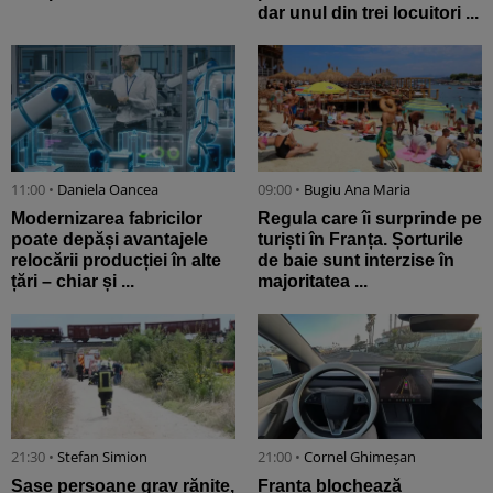
dar unul din trei locuitori ...
11:00 •
Daniela Oancea
09:00 •
Bugiu ⁠Ana Maria
Modernizarea fabricilor
Regula care îi surprinde pe
poate depăși avantajele
turiști în Franța. Șorturile
relocării producției în alte
de baie sunt interzise în
țări – chiar și ...
majoritatea ...
21:30 •
Stefan Simion
21:00 •
Cornel Ghimeșan
Șase persoane grav rănite,
Franța blochează