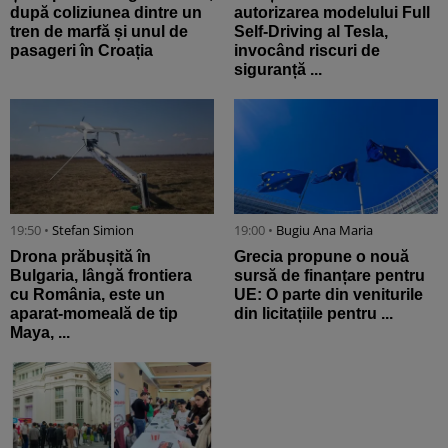
după coliziunea dintre un
autorizarea modelului Full
tren de marfă și unul de
Self-Driving al Tesla,
pasageri în Croația
invocând riscuri de
siguranță ...
19:50 •
Stefan Simion
19:00 •
Bugiu ⁠Ana Maria
Drona prăbușită în
Grecia propune o nouă
Bulgaria, lângă frontiera
sursă de finanțare pentru
cu România, este un
UE: O parte din veniturile
aparat-momeală de tip
din licitațiile pentru ...
Maya, ...