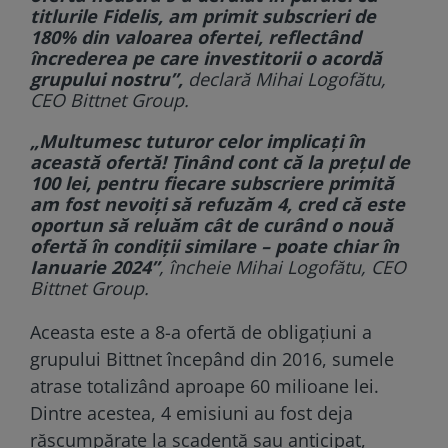
titlurile Fidelis, am primit subscrieri de
180% din valoarea ofertei, reflectând
încrederea pe care investitorii o acordă
grupului nostru”,
declară Mihai Logofătu,
CEO Bittnet Group.
„Multumesc tuturor celor implicaţi în
această ofertă! Ţinând cont că la preţul de
100 lei, pentru fiecare subscriere primită
am fost nevoiţi să refuzăm 4, cred că este
oportun să reluăm cât de curând o nouă
ofertă în condiţii similare – poate chiar în
Ianuarie 2024”
, încheie Mihai Logofătu, CEO
Bittnet Group.
Aceasta este a 8-a ofertă de obligaţiuni a
grupului Bittnet începând din 2016, sumele
atrase totalizând aproape 60 milioane lei.
Dintre acestea, 4 emisiuni au fost deja
răscumpărate la scadenţă sau anticipat,