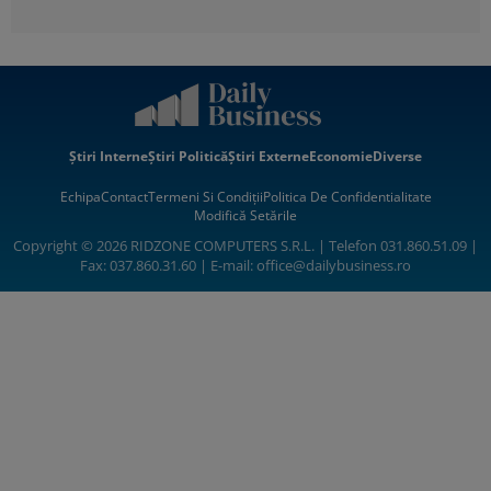
Știri Interne
Știri Politică
Știri Externe
Economie
Diverse
Echipa
Contact
Termeni Si Condiții
Politica De Confidentialitate
Modifică Setările
Copyright © 2026 RIDZONE COMPUTERS S.R.L. | Telefon 031.860.51.09 |
Fax: 037.860.31.60 | E-mail:
office@dailybusiness.ro