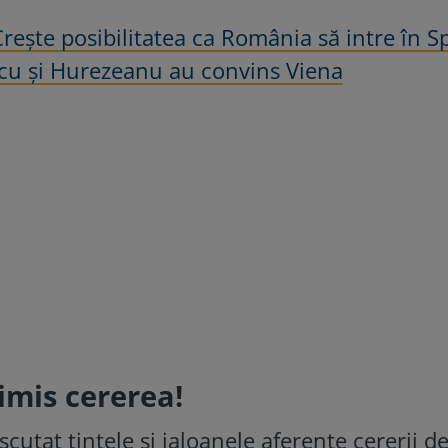
rește posibilitatea ca România să intre în S
cu și Hurezeanu au convins Viena
imis cererea!
scutat țintele și jaloanele aferente cererii d