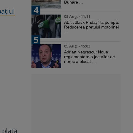
Dunăre ...
4
pațiul
05 Aug. - 11:11
AEI: „Black Friday” la pompă.
Reducerea prețului motorinei
...
5
05 Aug. - 15:03
Adrian Negrescu: Noua
reglementare a jocurilor de
noroc a blocat ...
e plată