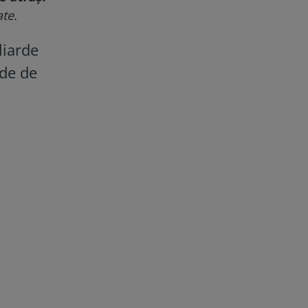
ate.
liarde
rde de