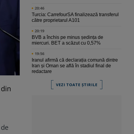
20:46
Turcia: CarrefourSA finalizează transferul
către proprietarul A101
20:19
BVB a închis pe minus ședința de
miercuri. BET a scăzut cu 0,57%
19:56
Iranul afirmă că declarația comună dintre
Iran și Oman se află în stadiul final de
redactare
VEZI TOATE ȘTIRILE
 din
 de