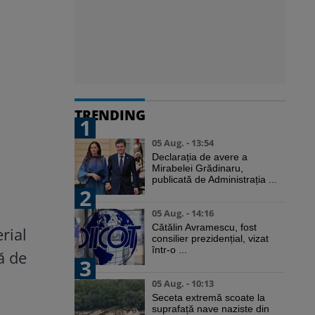
TRENDING
1
05 Aug. - 13:54
Declarația de avere a
Mirabelei Grădinaru,
publicată de Administrația ...
2
05 Aug. - 14:16
Cătălin Avramescu, fost
rial
consilier prezidențial, vizat
într-o ...
ă de
3
05 Aug. - 10:13
Seceta extremă scoate la
suprafață nave naziste din