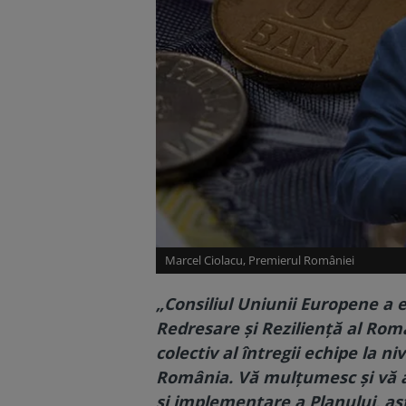
Marcel Ciolacu, Premierul României
„Consiliul Uniunii Europene a 
Redresare și Reziliență al Româ
colectiv al întregii echipe la 
România. Vă mulțumesc și vă a
și implementare a Planului, astf