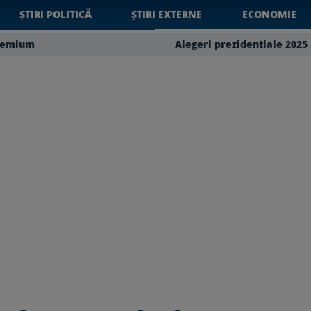
ȘTIRI POLITICĂ
ȘTIRI EXTERNE
ECONOMIE
remium
Alegeri prezidentiale 2025