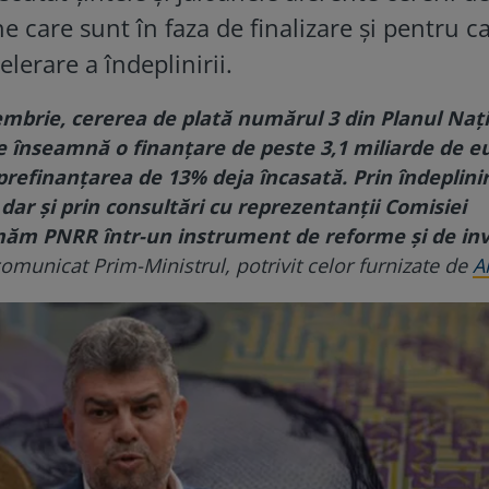
ne care sunt în faza de finalizare și pentru c
lerare a îndeplinirii.
mbrie, cererea de plată numărul 3 din Planul Naț
ce înseamnă o finanțare de peste 3,1 miliarde de e
refinanțarea de 13% deja încasată. Prin îndeplini
 dar și prin consultări cu reprezentanții Comisiei
ăm PNRR într-un instrument de reforme și de inve
comunicat Prim-Ministrul, potrivit celor furnizate de
A