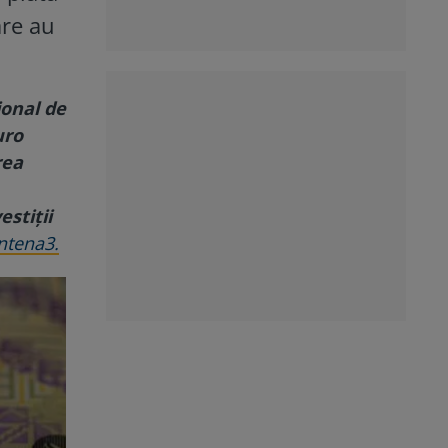
are au
ional de
uro
rea
stiții
ntena3.