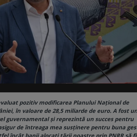
evaluat pozitiv modificarea Planului Național de
niei, în valoare de 28,5 miliarde de euro. A fost un
nivel guvernamental și reprezintă un succes pentru
sigur de întreaga mea susținere pentru buna ges
el încât banii alocați țării noastre prin PNRR să fi