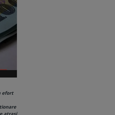
 efort
tionare
e atrași