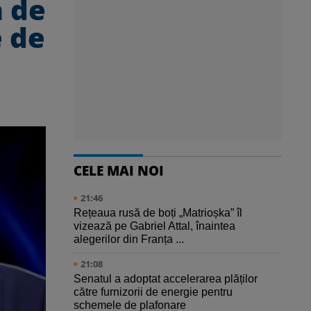
a de
e de
CELE MAI NOI
21:46
Rețeaua rusă de boți „Matrioșka” îl
vizează pe Gabriel Attal, înaintea
alegerilor din Franța ...
21:08
Senatul a adoptat accelerarea plăților
către furnizorii de energie pentru
schemele de plafonare