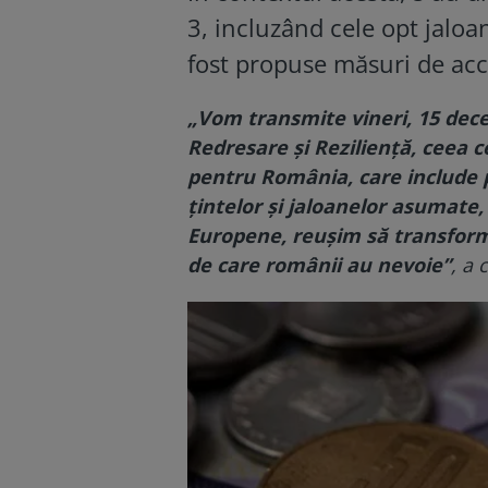
3, incluzând cele opt jaloa
fost propuse măsuri de acce
„Vom transmite vineri, 15 dece
Redresare și Reziliență, ceea 
pentru România, care include p
țintelor și jaloanelor asumate,
Europene, reușim să transform
de care românii au nevoie”
, a 