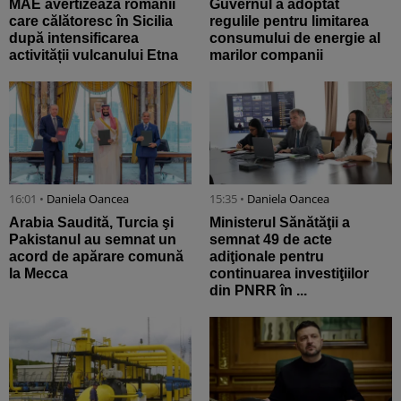
MAE avertizează românii
Guvernul a adoptat
care călătoresc în Sicilia
regulile pentru limitarea
după intensificarea
consumului de energie al
activității vulcanului Etna
marilor companii
16:01 •
Daniela Oancea
15:35 •
Daniela Oancea
Arabia Saudită, Turcia şi
Ministerul Sănătăţii a
Pakistanul au semnat un
semnat 49 de acte
acord de apărare comună
adiţionale pentru
la Mecca
continuarea investiţiilor
din PNRR în ...