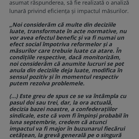
asumat răspunderea, să fie realizată o analiză
lunară privind eficiența și impactul măsurilor.
„Noi considerăm că multe din deciziile
luate, transformate în acte normative, nu
vor avea efectul benefic şi va fi numai un
efect social împotriva reformelor şi a
măsurilor care trebuie luate ca atare. În
condiţiile respective, dacă monitorizăm,
noi considerăm că anumite lucruri se pot
anula din deciziile deja luate, modifica în
sensul pozitiv şi în momentul respectiv
putem rezolva problemele.
(…) Este greu de spus ce se va întâmpla cu
pasul doi sau trei, dar, la ora actuală,
decizia bazei noastre, a confederaţiilor
sindicale, este că vom fi împinşi probabil în
luna septembrie, credem că atunci
impactul va fi major în buzunarul fiecărui
cetăţean, la grevă generală pe o singură