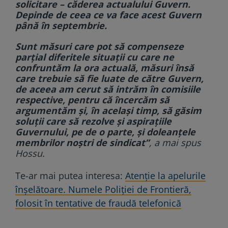
solicitare – căderea actualului Guvern.
Depinde de ceea ce va face acest Guvern
până în septembrie.
Sunt măsuri care pot să compenseze
parţial diferitele situaţii cu care ne
confruntăm la ora actuală, măsuri însă
care trebuie să fie luate de către Guvern,
de aceea am cerut să intrăm în comisiile
respective, pentru că încercăm să
argumentăm şi, în acelaşi timp, să găsim
soluţii care să rezolve şi aspiraţiile
Guvernului, pe de o parte, şi doleanţele
membrilor noştri de sindicat”
, a mai spus
Hossu.
Te-ar mai putea interesa:
Atenție la apelurile
înșelătoare. Numele Poliției de Frontieră,
folosit în tentative de fraudă telefonică