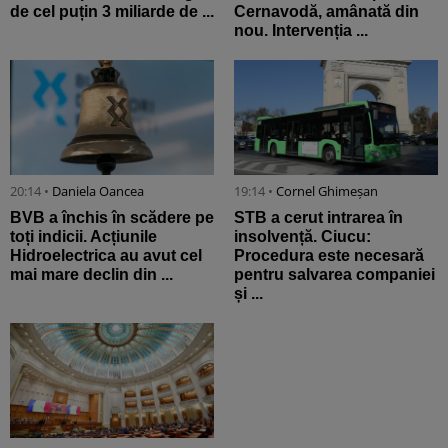
de cel puțin 3 miliarde de ...
Cernavodă, amânată din
nou. Intervenția ...
20:14 •
Daniela Oancea
19:14 •
Cornel Ghimeșan
BVB a închis în scădere pe
STB a cerut intrarea în
toți indicii. Acțiunile
insolvență. Ciucu:
Hidroelectrica au avut cel
Procedura este necesară
mai mare declin din ...
pentru salvarea companiei
și ...