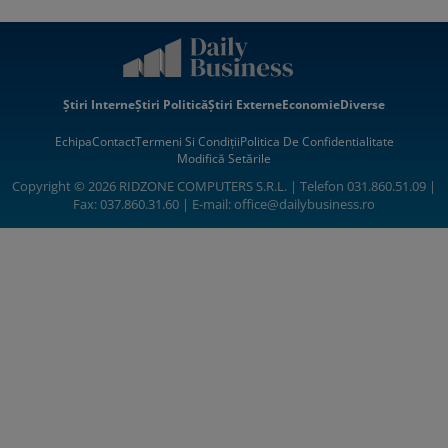
Știri Interne
Știri Politică
Știri Externe
Economie
Diverse
Echipa
Contact
Termeni Si Condiții
Politica De Confidentialitate
Modifică Setările
Copyright © 2026 RIDZONE COMPUTERS S.R.L. | Telefon 031.860.51.09 |
Fax: 037.860.31.60 | E-mail:
office@dailybusiness.ro