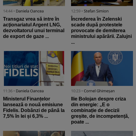
14:44 •
Daniela Oancea
12:59 •
Stefan Simion
Transgaz vrea să intre în
Încrederea în Zelenski
acţionariatul Argent LNG,
scade după protestele
dezvoltatorul unui terminal
provocate de demiterea
de export de gaze ...
ministrului apărării. Zalujni
...
11:36 •
Daniela Oancea
10:23 •
Cornel Ghimeșan
Ministerul Finanțelor
Ilie Bolojan despre criza
lansează o nouă emisiune
din energie: „E o
Fidelis. Dobânzi de până la
combinație de decizii
7,5% în lei și 6,3% ...
greșite, de incompetență,
poate ...