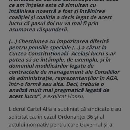
ce am înţeles este că simultan cu
întâlnirea noastră a fost şi întâlnirea
coaliţiei şi coaliţia a decis legat de acest
lucru că pasul doi nu va mai fi prin
asumarea răspunderii.
(…) Chestiunea cu impozitarea diferită
pentru pensiile speciale (…) a căzut la
Curtea Constituţională. Acelaşi lucru s-ar
putea să se întâmple, de exemplu, şi în
domeniul modificărilor legate de
contractele de management ale Consiliilor
de administraţie, reprezentanţilor în AGA,
într-o formă sau alta. Deci, trebuie o
analiză mult mai pragmatică legată de
acest lucru”
, a explicat Hossu.
Liderul Cartel Alfa a subliniat că sindicatele au
solicitat ca, în cazul Ordonanței 36 și al
actului normativ pentru care Guvernul și-a