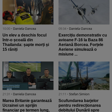
10:00 •
Daniela Oancea
09:34 •
Daniela Oancea
Un elev a deschis focul
Exercițiu demonstrativ cu
într-o școală din
avioane F-16 la Baza 86
Thailanda: șapte morți și
Aeriană Borcea. Forțele
15 răniți
Aeriene simulează o
misiune ...
21:31 •
Daniela Oancea
21:11 •
Stefan Simion
Marea Britanie garantează
Scufundarea barjelor
Ucrainei un sprijin
pentru redirecționarea
financiar pe termen lung,
debitului Dunării spre