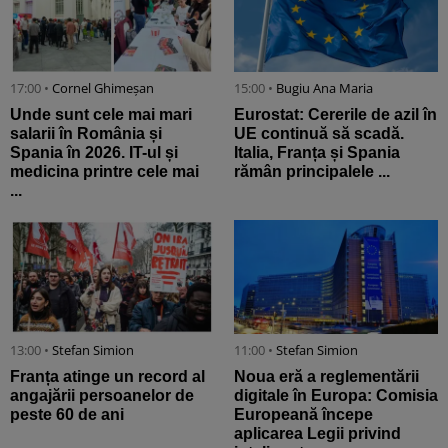
17:00 •
Cornel Ghimeșan
15:00 •
Bugiu ⁠Ana Maria
Unde sunt cele mai mari
Eurostat: Cererile de azil în
salarii în România și
UE continuă să scadă.
Spania în 2026. IT-ul și
Italia, Franța și Spania
medicina printre cele mai
rămân principalele ...
...
13:00 •
Stefan Simion
11:00 •
Stefan Simion
Franța atinge un record al
Noua eră a reglementării
angajării persoanelor de
digitale în Europa: Comisia
peste 60 de ani
Europeană începe
aplicarea Legii privind