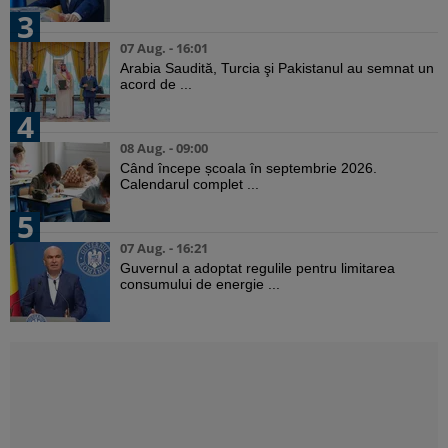
3
07 Aug. - 16:01
Arabia Saudită, Turcia şi Pakistanul au semnat un
acord de ...
4
08 Aug. - 09:00
Când începe școala în septembrie 2026.
Calendarul complet ...
5
07 Aug. - 16:21
Guvernul a adoptat regulile pentru limitarea
consumului de energie ...