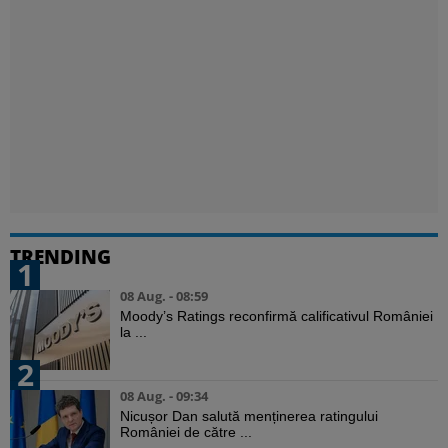
TRENDING
1
08 Aug. - 08:59
Moody’s Ratings reconfirmă calificativul României
la ...
2
08 Aug. - 09:34
Nicușor Dan salută menținerea ratingului
României de către ...