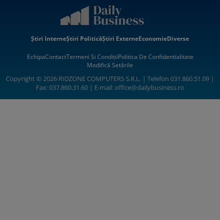
Știri Interne
Știri Politică
Știri Externe
Economie
Diverse
Echipa
Contact
Termeni Si Condiții
Politica De Confidentialitate
Modifică Setările
Copyright © 2026 RIDZONE COMPUTERS S.R.L. | Telefon 031.860.51.09 |
Fax: 037.860.31.60 | E-mail:
office@dailybusiness.ro