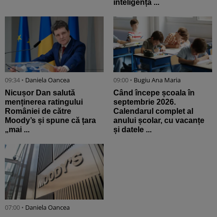
inteligența ...
09:34 •
Daniela Oancea
09:00 •
Bugiu ⁠Ana Maria
Nicușor Dan salută
Când începe școala în
menținerea ratingului
septembrie 2026.
României de către
Calendarul complet al
Moody’s și spune că țara
anului școlar, cu vacanțe
„mai ...
și datele ...
07:00 •
Daniela Oancea