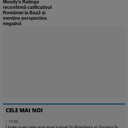
Moody’s Ratings
reconfirmă calificativul
României la Baa3 și
menține perspectiva
negativă
CELE MAI NOI
17:00
Unde sunt cele mai mari salarii în România și Spania în