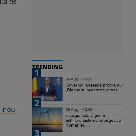
ata de
TRENDING
1
06 Aug. - 16:56
Guvernul lansează programul
„Diaspora investește acasă”.
...
2
n noul
06 Aug. - 12:48
Energia solară ține în
echilibru sistemul energetic al
României, ...
3