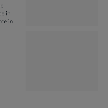
le
pe în
rce în