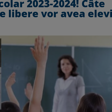
colar 2023-2024! Câte
le libere vor avea elevi