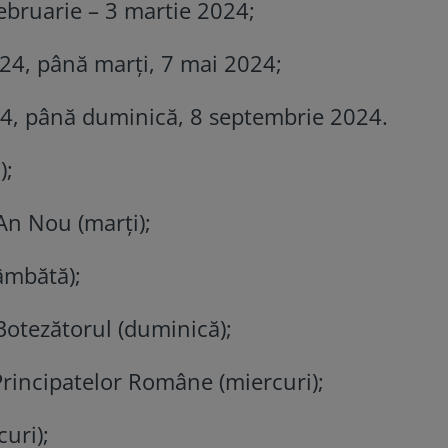
ebruarie – 3 martie 2024;
024, până marţi, 7 mai 2024;
24, până duminică, 8 septembrie 2024.
);
 An Nou (marţi);
âmbătă);
 Botezătorul (duminică);
 Principatelor Române (miercuri);
uri);