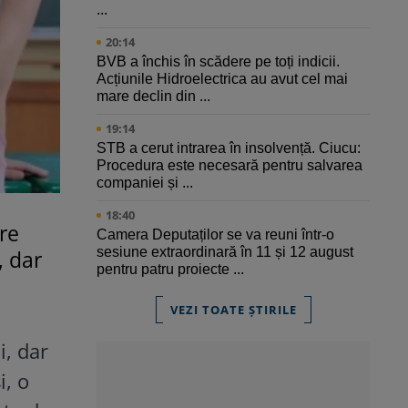
...
20:14
BVB a închis în scădere pe toți indicii.
Acțiunile Hidroelectrica au avut cel mai
mare declin din ...
19:14
STB a cerut intrarea în insolvență. Ciucu:
Procedura este necesară pentru salvarea
companiei și ...
18:40
are
Camera Deputaților se va reuni într-o
sesiune extraordinară în 11 și 12 august
, dar
pentru patru proiecte ...
VEZI TOATE ȘTIRILE
i, dar
i, o