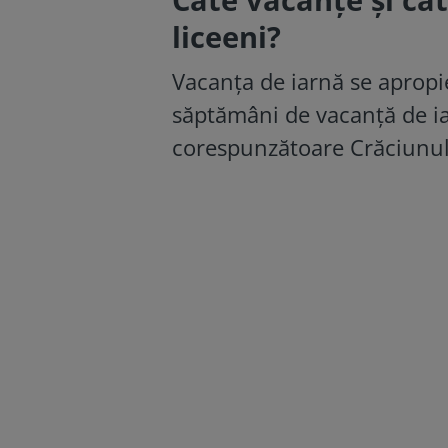
liceeni?
Vacanța de iarnă se apropie,
săptămâni de vacanță de ia
corespunzătoare Crăciunul