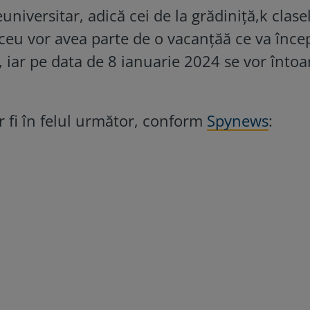
niversitar, adică cei de la grădiniță,k clase
iceu vor avea parte de o vacanțăă ce va înce
iar pe data de 8 ianuarie 2024 se vor întoa
or fi în felul următor, conform
Spynews
: