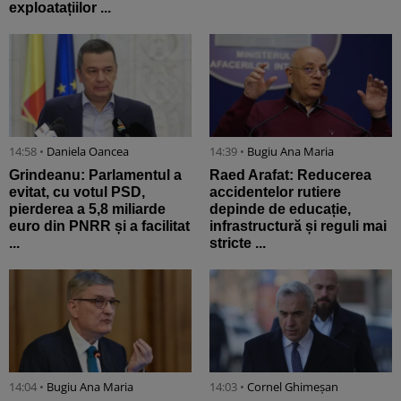
exploatațiilor ...
14:58 •
Daniela Oancea
14:39 •
Bugiu ⁠Ana Maria
Grindeanu: Parlamentul a
Raed Arafat: Reducerea
evitat, cu votul PSD,
accidentelor rutiere
pierderea a 5,8 miliarde
depinde de educație,
euro din PNRR și a facilitat
infrastructură și reguli mai
...
stricte ...
14:04 •
Bugiu ⁠Ana Maria
14:03 •
Cornel Ghimeșan