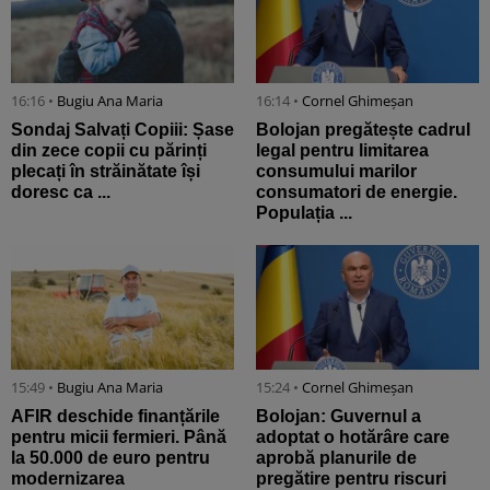
16:16 •
Bugiu ⁠Ana Maria
16:14 •
Cornel Ghimeșan
Sondaj Salvați Copiii: Șase
Bolojan pregătește cadrul
din zece copii cu părinți
legal pentru limitarea
plecați în străinătate își
consumului marilor
doresc ca ...
consumatori de energie.
Populația ...
15:49 •
Bugiu ⁠Ana Maria
15:24 •
Cornel Ghimeșan
AFIR deschide finanțările
Bolojan: Guvernul a
pentru micii fermieri. Până
adoptat o hotărâre care
la 50.000 de euro pentru
aprobă planurile de
modernizarea
pregătire pentru riscuri