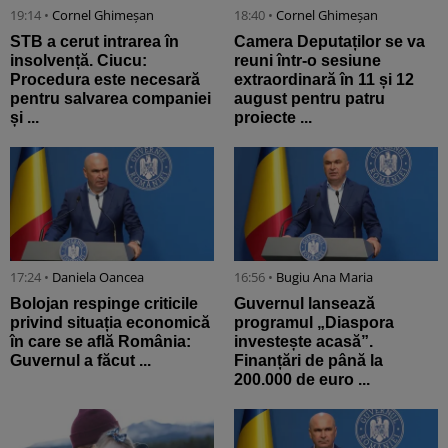
19:14 •
Cornel Ghimeșan
18:40 •
Cornel Ghimeșan
STB a cerut intrarea în
Camera Deputaților se va
insolvență. Ciucu:
reuni într-o sesiune
Procedura este necesară
extraordinară în 11 și 12
pentru salvarea companiei
august pentru patru
și ...
proiecte ...
17:24 •
Daniela Oancea
16:56 •
Bugiu ⁠Ana Maria
Bolojan respinge criticile
Guvernul lansează
privind situația economică
programul „Diaspora
în care se află România:
investește acasă”.
Guvernul a făcut ...
Finanțări de până la
200.000 de euro ...