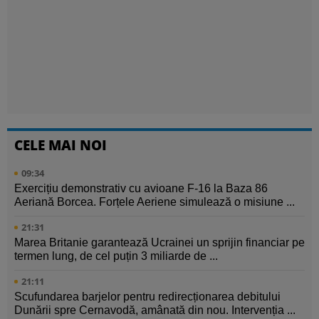
CELE MAI NOI
09:34
Exercițiu demonstrativ cu avioane F-16 la Baza 86
Aeriană Borcea. Forțele Aeriene simulează o misiune ...
21:31
Marea Britanie garantează Ucrainei un sprijin financiar pe
termen lung, de cel puțin 3 miliarde de ...
21:11
Scufundarea barjelor pentru redirecționarea debitului
Dunării spre Cernavodă, amânată din nou. Intervenția ...