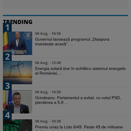
TRENDING
1
06 Aug. - 16:56
Guvernul lansează programul „Diaspora
investește acasă”. ...
2
06 Aug. - 12:48
Energia solară ține în echilibru sistemul energetic
al României, ...
3
06 Aug. - 14:58
Grindeanu: Parlamentul a evitat, cu votul PSD,
pierderea a 5,8 ...
4
06 Aug. - 10:38
Premiu uriaș la Loto 6/49. Peste 49 de milioane