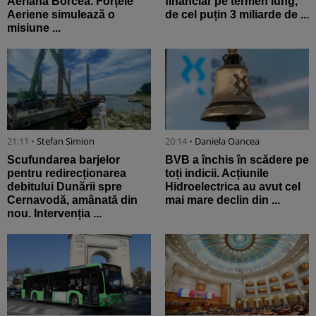
Aeriană Borcea. Forțele
financiar pe termen lung,
Aeriene simulează o
de cel puțin 3 miliarde de ...
misiune ...
21:11 •
Stefan Simion
20:14 •
Daniela Oancea
Scufundarea barjelor
BVB a închis în scădere pe
pentru redirecționarea
toți indicii. Acțiunile
debitului Dunării spre
Hidroelectrica au avut cel
Cernavodă, amânată din
mai mare declin din ...
nou. Intervenția ...