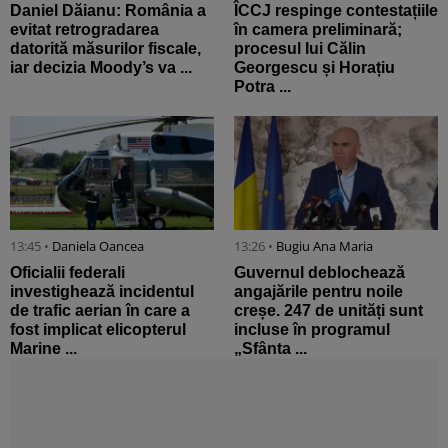
Daniel Dăianu: România a
ÎCCJ respinge contestațiile
evitat retrogradarea
în camera preliminară;
datorită măsurilor fiscale,
procesul lui Călin
iar decizia Moody’s va ...
Georgescu și Horațiu
Potra ...
13:45 •
Daniela Oancea
13:26 •
Bugiu ⁠Ana Maria
Oficialii federali
Guvernul deblochează
investighează incidentul
angajările pentru noile
de trafic aerian în care a
creșe. 247 de unități sunt
fost implicat elicopterul
incluse în programul
Marine ...
„Sfânta ...