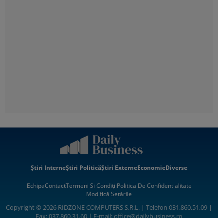
Știri Interne
Știri Politică
Știri Externe
Economie
Diverse
Echipa
Contact
Termeni Si Condiții
Politica De Confidentialitate
Modifică Setările
Copyright © 2026 RIDZONE COMPUTERS S.R.L. | Telefon 031.860.51.09 |
Fax: 037.860.31.60 | E-mail:
office@dailybusiness.ro