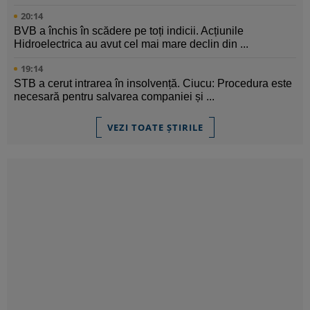
20:14
BVB a închis în scădere pe toți indicii. Acțiunile
Hidroelectrica au avut cel mai mare declin din ...
19:14
STB a cerut intrarea în insolvență. Ciucu: Procedura este
necesară pentru salvarea companiei și ...
VEZI TOATE ȘTIRILE