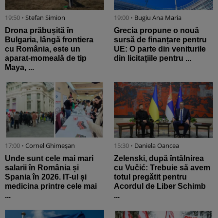
19:50 •
Stefan Simion
19:00 •
Bugiu ⁠Ana Maria
Drona prăbușită în
Grecia propune o nouă
Bulgaria, lângă frontiera
sursă de finanțare pentru
cu România, este un
UE: O parte din veniturile
aparat-momeală de tip
din licitațiile pentru ...
Maya, ...
17:00 •
Cornel Ghimeșan
15:30 •
Daniela Oancea
Unde sunt cele mai mari
Zelenski, după întâlnirea
salarii în România și
cu Vučić: Trebuie să avem
Spania în 2026. IT-ul și
totul pregătit pentru
medicina printre cele mai
Acordul de Liber Schimb
...
...