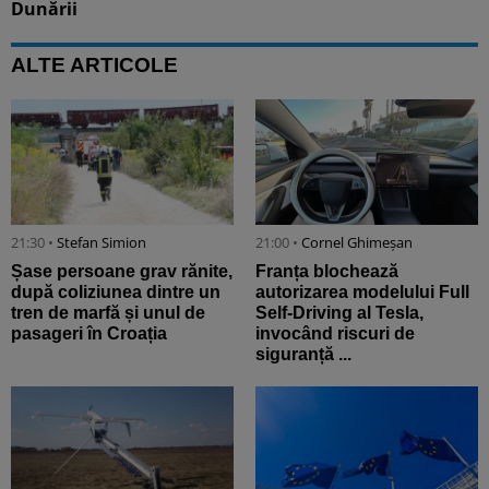
Dunării
ALTE ARTICOLE
21:30 •
Stefan Simion
21:00 •
Cornel Ghimeșan
Șase persoane grav rănite,
Franța blochează
după coliziunea dintre un
autorizarea modelului Full
tren de marfă și unul de
Self-Driving al Tesla,
pasageri în Croația
invocând riscuri de
siguranță ...