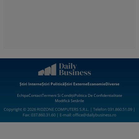
Știri Interne
Știri Politică
Știri Externe
Economie
Diverse
Echipa
Contact
Termeni Si Condiții
Politica De Confidentialitate
Modifică Setările
Copyright © 2026 RIDZONE COMPUTERS S.R.L. | Telefon 031.860.51.09 |
Fax: 037.860.31.60 | E-mail:
office@dailybusiness.ro