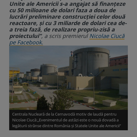
Unite ale Americii s-a angajat să finanţeze
cu 50 milioane de dolari faza a doua de
lucrări preliminare construcţiei celor două
reactoare, şi cu 3 miliarde de dolari cea de-
a treia fază, de realizare propriu-zisă a
proiectului”
, a scris premierul
Nicolae Ciucă
pe Facebook.
Centrala Nucleară de la Cernavodă motiv de laudă pentru
Nicolae Ciucă:„Evenimentul de astăzi este o nouă dovadă a
legăturii strânse dintre România și Statele Unite ale Americii”