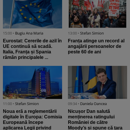
15:00 •
Bugiu ⁠Ana Maria
13:00 •
Stefan Simion
Eurostat: Cererile de azil în
Franța atinge un record al
UE continuă să scadă.
angajării persoanelor de
Italia, Franța și Spania
peste 60 de ani
rămân principalele ...
11:00 •
Stefan Simion
09:34 •
Daniela Oancea
Noua eră a reglementării
Nicușor Dan salută
digitale în Europa: Comisia
menținerea ratingului
Europeană începe
României de către
aplicarea Legii privind
Moody’s și spune că țara