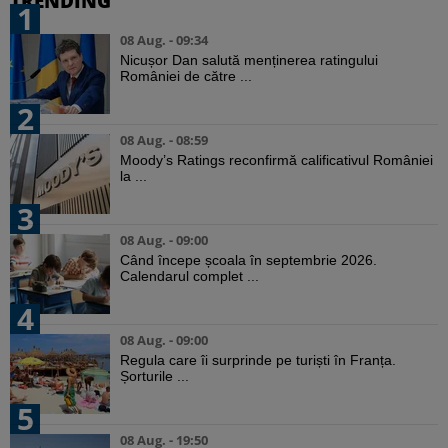
TRENDING
1
08 Aug. - 09:34
Nicușor Dan salută menținerea ratingului
României de către ...
2
08 Aug. - 08:59
Moody’s Ratings reconfirmă calificativul României
la ...
3
08 Aug. - 09:00
Când începe școala în septembrie 2026.
Calendarul complet ...
4
08 Aug. - 09:00
Regula care îi surprinde pe turiști în Franța.
Șorturile ...
5
08 Aug. - 19:50