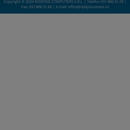
Copyright © 2026 RIDZONE COMPUTERS S.R.L. | Telefon 031.860.51.09 |
Fax: 037.860.31.60 | E-mail:
office@dailybusiness.ro