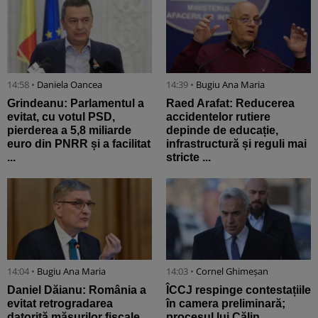
14:58 •
Daniela Oancea
14:39 •
Bugiu ⁠Ana Maria
Grindeanu: Parlamentul a
Raed Arafat: Reducerea
evitat, cu votul PSD,
accidentelor rutiere
pierderea a 5,8 miliarde
depinde de educație,
euro din PNRR și a facilitat
infrastructură și reguli mai
...
stricte ...
14:04 •
Bugiu ⁠Ana Maria
14:03 •
Cornel Ghimeșan
Daniel Dăianu: România a
ÎCCJ respinge contestațiile
evitat retrogradarea
în camera preliminară;
datorită măsurilor fiscale,
procesul lui Călin