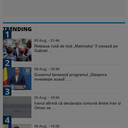
TRENDING
1
05 Aug. - 21:46
Rețeaua rusă de boți „Matrioșka” îl vizează pe
Gabriel ...
2
06 Aug. - 16:56
Guvernul lansează programul „Diaspora
investește acasă”. ...
3
05 Aug. - 19:56
Iranul afirmă că declarația comună dintre Iran și
Oman se ...
4
06 Aug. - 14:58