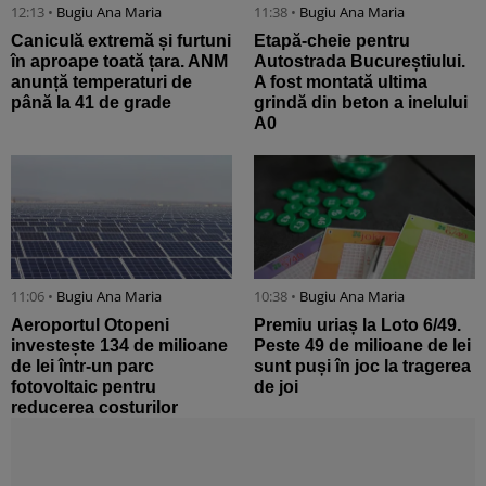
12:13 •
Bugiu ⁠Ana Maria
11:38 •
Bugiu ⁠Ana Maria
Caniculă extremă și furtuni
Etapă-cheie pentru
în aproape toată țara. ANM
Autostrada Bucureștiului.
anunță temperaturi de
A fost montată ultima
până la 41 de grade
grindă din beton a inelului
A0
11:06 •
Bugiu ⁠Ana Maria
10:38 •
Bugiu ⁠Ana Maria
Aeroportul Otopeni
Premiu uriaș la Loto 6/49.
investește 134 de milioane
Peste 49 de milioane de lei
de lei într-un parc
sunt puși în joc la tragerea
fotovoltaic pentru
de joi
reducerea costurilor