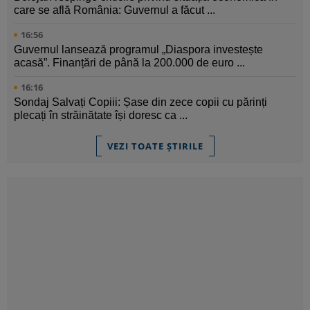
care se află România: Guvernul a făcut ...
16:56
Guvernul lansează programul „Diaspora investește
acasă”. Finanțări de până la 200.000 de euro ...
16:16
Sondaj Salvați Copiii: Șase din zece copii cu părinți
plecați în străinătate își doresc ca ...
VEZI TOATE ȘTIRILE