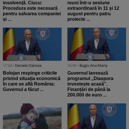
insolvență. Ciucu:
reuni într-o sesiune
Procedura este necesară
extraordinară în 11 și 12
pentru salvarea companiei
august pentru patru
și ...
proiecte ...
17:24 •
Daniela Oancea
16:56 •
Bugiu ⁠Ana Maria
Bolojan respinge criticile
Guvernul lansează
privind situația economică
programul „Diaspora
în care se află România:
investește acasă”.
Guvernul a făcut ...
Finanțări de până la
200.000 de euro ...