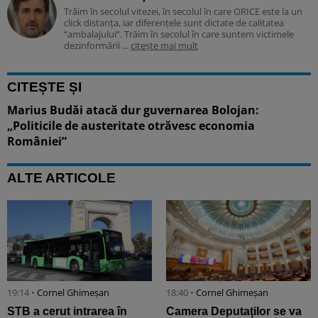
Trăim în secolul vitezei, în secolul în care ORICE este la un
click distanța, iar diferențele sunt dictate de calitatea
“ambalajului”. Trăim în secolul în care suntem victimele
dezinformării ...
citește mai mult
CITEȘTE ȘI
Marius Budăi atacă dur guvernarea Bolojan:
„Politicile de austeritate otrăvesc economia
României”
ALTE ARTICOLE
19:14 •
Cornel Ghimeșan
18:40 •
Cornel Ghimeșan
STB a cerut intrarea în
Camera Deputaților se va