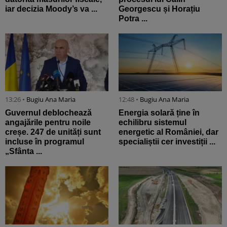
iar decizia Moody’s va ...
Georgescu și Horațiu
Potra ...
13:26 •
Bugiu ⁠Ana Maria
12:48 •
Bugiu ⁠Ana Maria
Guvernul deblochează
Energia solară ține în
angajările pentru noile
echilibru sistemul
creșe. 247 de unități sunt
energetic al României, dar
incluse în programul
specialiștii cer investiții ...
„Sfânta ...