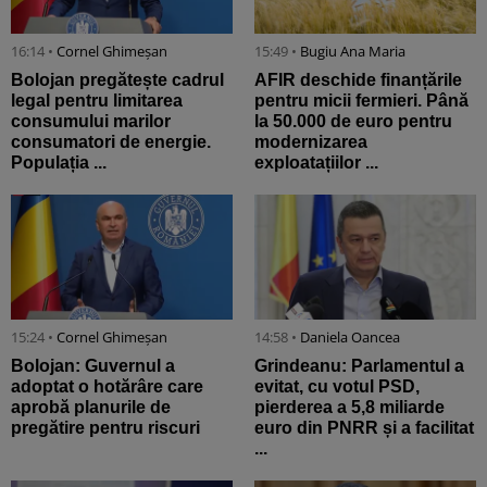
16:14 •
Cornel Ghimeșan
15:49 •
Bugiu ⁠Ana Maria
Bolojan pregătește cadrul
AFIR deschide finanțările
legal pentru limitarea
pentru micii fermieri. Până
consumului marilor
la 50.000 de euro pentru
consumatori de energie.
modernizarea
Populația ...
exploatațiilor ...
15:24 •
Cornel Ghimeșan
14:58 •
Daniela Oancea
Bolojan: Guvernul a
Grindeanu: Parlamentul a
adoptat o hotărâre care
evitat, cu votul PSD,
aprobă planurile de
pierderea a 5,8 miliarde
pregătire pentru riscuri
euro din PNRR și a facilitat
...