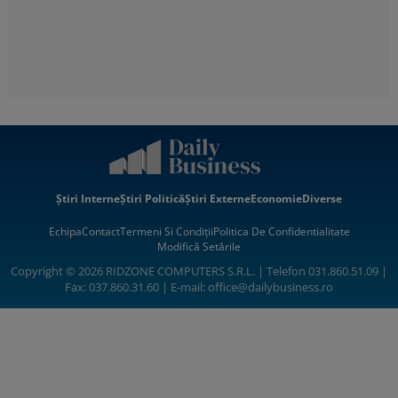
Știri Interne
Știri Politică
Știri Externe
Economie
Diverse
Echipa
Contact
Termeni Si Condiții
Politica De Confidentialitate
Modifică Setările
Copyright © 2026 RIDZONE COMPUTERS S.R.L. | Telefon 031.860.51.09 |
Fax: 037.860.31.60 | E-mail:
office@dailybusiness.ro