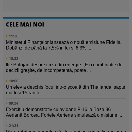
CELE MAI NOI
11:36
Ministerul Finanțelor lansează o nouă emisiune Fidelis.
Dobânzi de până la 7,5% în lei și 6,3% ...
10:23
Ilie Bolojan despre criza din energie: „E o combinație de
decizii greșite, de incompetență, poate ...
10:00
Un elev a deschis focul într-o școală din Thailanda: șapte
morți și 15 răniți
09:34
Exercițiu demonstrativ cu avioane F-16 la Baza 86
Aeriană Borcea. Forțele Aeriene simulează o misiune ...
21:31
Marea Britanie garantează Ucrainei un sprijin financiar pe