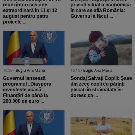
reuni într-o sesiune
privind situația economică
extraordinară în 11 și 12
în care se află România:
august pentru patru
Guvernul a făcut ...
proiecte ...
16:56 •
Bugiu ⁠Ana Maria
16:16 •
Bugiu ⁠Ana Maria
Guvernul lansează
Sondaj Salvați Copiii: Șase
programul „Diaspora
din zece copii cu părinți
investește acasă”.
plecați în străinătate își
Finanțări de până la
doresc ca ...
200.000 de euro ...