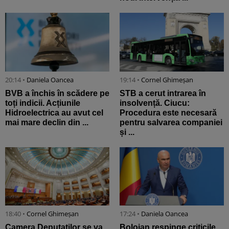
20:14 •
Daniela Oancea
19:14 •
Cornel Ghimeșan
BVB a închis în scădere pe
STB a cerut intrarea în
toți indicii. Acțiunile
insolvență. Ciucu:
Hidroelectrica au avut cel
Procedura este necesară
mai mare declin din ...
pentru salvarea companiei
și ...
18:40 •
Cornel Ghimeșan
17:24 •
Daniela Oancea
Camera Deputaților se va
Bolojan respinge criticile