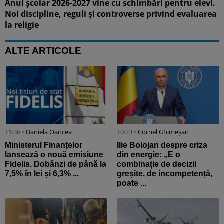
Anul școlar 2026-2027 vine cu schimbări pentru elevi.
Noi discipline, reguli și controverse privind evaluarea
la religie
ALTE ARTICOLE
11:36 •
Daniela Oancea
10:23 •
Cornel Ghimeșan
Ministerul Finanțelor
Ilie Bolojan despre criza
lansează o nouă emisiune
din energie: „E o
Fidelis. Dobânzi de până la
combinație de decizii
7,5% în lei și 6,3% ...
greșite, de incompetență,
poate ...