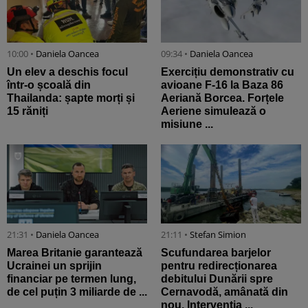
10:00 •
Daniela Oancea
09:34 •
Daniela Oancea
Un elev a deschis focul
Exercițiu demonstrativ cu
într-o școală din
avioane F-16 la Baza 86
Thailanda: șapte morți și
Aeriană Borcea. Forțele
15 răniți
Aeriene simulează o
misiune ...
21:31 •
Daniela Oancea
21:11 •
Stefan Simion
Marea Britanie garantează
Scufundarea barjelor
Ucrainei un sprijin
pentru redirecționarea
financiar pe termen lung,
debitului Dunării spre
de cel puțin 3 miliarde de ...
Cernavodă, amânată din
nou. Intervenția ...