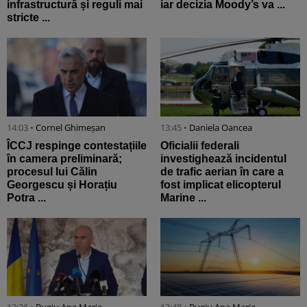
infrastructură și reguli mai
iar decizia Moody’s va ...
stricte ...
14:03 •
Cornel Ghimeșan
13:45 •
Daniela Oancea
ÎCCJ respinge contestațiile
Oficialii federali
în camera preliminară;
investighează incidentul
procesul lui Călin
de trafic aerian în care a
Georgescu și Horațiu
fost implicat elicopterul
Potra ...
Marine ...