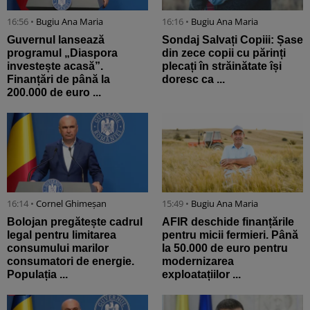
16:56 •
Bugiu ⁠Ana Maria
16:16 •
Bugiu ⁠Ana Maria
Guvernul lansează
Sondaj Salvați Copiii: Șase
programul „Diaspora
din zece copii cu părinți
investește acasă”.
plecați în străinătate își
Finanțări de până la
doresc ca ...
200.000 de euro ...
16:14 •
Cornel Ghimeșan
15:49 •
Bugiu ⁠Ana Maria
Bolojan pregătește cadrul
AFIR deschide finanțările
legal pentru limitarea
pentru micii fermieri. Până
consumului marilor
la 50.000 de euro pentru
consumatori de energie.
modernizarea
Populația ...
exploatațiilor ...