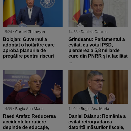
15:24 •
Cornel Ghimeșan
14:58 •
Daniela Oancea
Bolojan: Guvernul a
Grindeanu: Parlamentul a
adoptat o hotărâre care
evitat, cu votul PSD,
aprobă planurile de
pierderea a 5,8 miliarde
pregătire pentru riscuri
euro din PNRR și a facilitat
...
14:39 •
Bugiu ⁠Ana Maria
14:04 •
Bugiu ⁠Ana Maria
Raed Arafat: Reducerea
Daniel Dăianu: România a
accidentelor rutiere
evitat retrogradarea
depinde de educație,
datorită măsurilor fiscale,