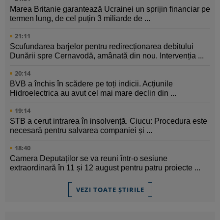
Marea Britanie garantează Ucrainei un sprijin financiar pe
termen lung, de cel puțin 3 miliarde de ...
21:11
Scufundarea barjelor pentru redirecționarea debitului
Dunării spre Cernavodă, amânată din nou. Intervenția ...
20:14
BVB a închis în scădere pe toți indicii. Acțiunile
Hidroelectrica au avut cel mai mare declin din ...
19:14
STB a cerut intrarea în insolvență. Ciucu: Procedura este
necesară pentru salvarea companiei și ...
18:40
Camera Deputaților se va reuni într-o sesiune
extraordinară în 11 și 12 august pentru patru proiecte ...
VEZI TOATE ȘTIRILE