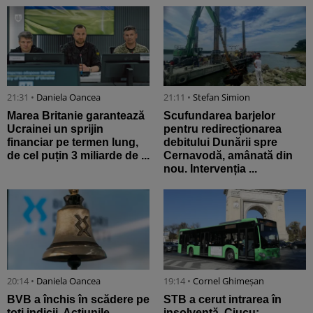
21:31 •
Daniela Oancea
21:11 •
Stefan Simion
Marea Britanie garantează
Scufundarea barjelor
Ucrainei un sprijin
pentru redirecționarea
financiar pe termen lung,
debitului Dunării spre
de cel puțin 3 miliarde de ...
Cernavodă, amânată din
nou. Intervenția ...
20:14 •
Daniela Oancea
19:14 •
Cornel Ghimeșan
BVB a închis în scădere pe
STB a cerut intrarea în
toți indicii. Acțiunile
insolvență. Ciucu: