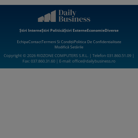
Știri Interne
Știri Politică
Știri Externe
Economie
Diverse
Echipa
Contact
Termeni Si Condiții
Politica De Confidentialitate
Modifică Setările
Copyright © 2026 RIDZONE COMPUTERS S.R.L. | Telefon 031.860.51.09 |
Fax: 037.860.31.60 | E-mail:
office@dailybusiness.ro