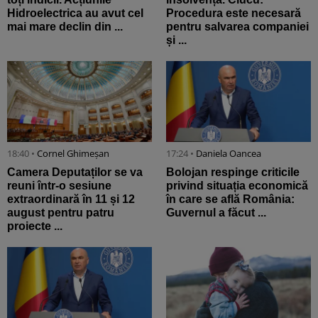
Hidroelectrica au avut cel
Procedura este necesară
mai mare declin din ...
pentru salvarea companiei
și ...
18:40 •
Cornel Ghimeșan
17:24 •
Daniela Oancea
Camera Deputaților se va
Bolojan respinge criticile
reuni într-o sesiune
privind situația economică
extraordinară în 11 și 12
în care se află România:
august pentru patru
Guvernul a făcut ...
proiecte ...