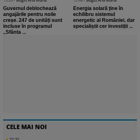
13:26 •
Bugiu ⁠Ana Maria
12:48 •
Bugiu ⁠Ana Maria
Guvernul deblochează
Energia solară ține în
angajările pentru noile
echilibru sistemul
creșe. 247 de unități sunt
energetic al României, dar
incluse în programul
specialiștii cer investiții ...
„Sfânta ...
CELE MAI NOI
21:31