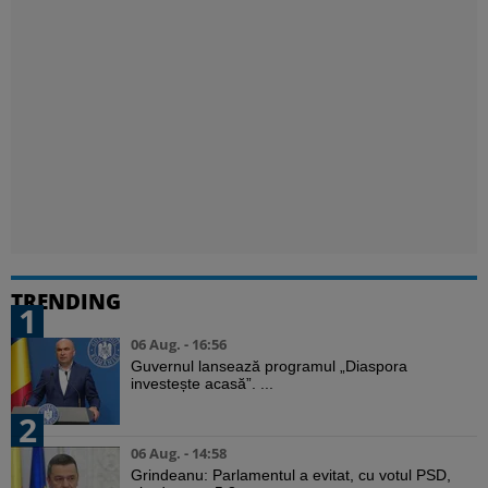
TRENDING
1
06 Aug. - 16:56
Guvernul lansează programul „Diaspora
investește acasă”. ...
2
06 Aug. - 14:58
Grindeanu: Parlamentul a evitat, cu votul PSD,