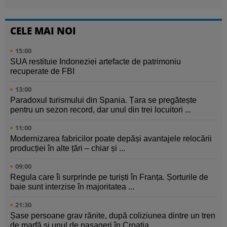
CELE MAI NOI
15:00
SUA restituie Indoneziei artefacte de patrimoniu
recuperate de FBI
13:00
Paradoxul turismului din Spania. Țara se pregătește
pentru un sezon record, dar unul din trei locuitori ...
11:00
Modernizarea fabricilor poate depăși avantajele relocării
producției în alte țări – chiar și ...
09:00
Regula care îi surprinde pe turiști în Franța. Șorturile de
baie sunt interzise în majoritatea ...
21:30
Șase persoane grav rănite, după coliziunea dintre un tren
de marfă și unul de pasageri în Croația