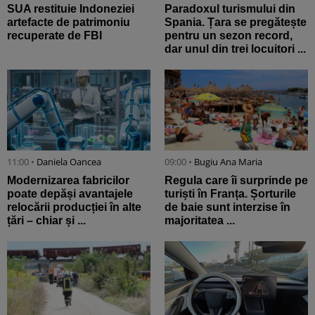
SUA restituie Indoneziei
Paradoxul turismului din
artefacte de patrimoniu
Spania. Țara se pregătește
recuperate de FBI
pentru un sezon record,
dar unul din trei locuitori ...
11:00 •
Daniela Oancea
09:00 •
Bugiu ⁠Ana Maria
Modernizarea fabricilor
Regula care îi surprinde pe
poate depăși avantajele
turiști în Franța. Șorturile
relocării producției în alte
de baie sunt interzise în
țări – chiar și ...
majoritatea ...