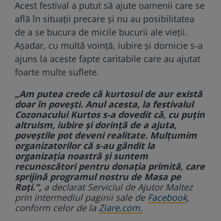
Acest festival a putut să ajute oamenii care se
află în situații precare și nu au posibilitatea
de a se bucura de micile bucurii ale vieții.
Așadar, cu multă voință, iubire și dornicie s-a
ajuns la aceste fapte caritabile care au ajutat
foarte multe suflete.
„Am putea crede că kurtosul de aur există
doar în poveşti. Anul acesta, la festivalul
Cozonacului Kurtos s-a dovedit că, cu puţin
altruism, iubire şi dorinţă de a ajuta,
poveştile pot deveni realitate. Mulţumim
organizatorilor că s-au gândit la
organizaţia noastră şi suntem
recunoscători pentru donaţia primită, care
sprijină programul nostru de Masa pe
Roţi.”,
a declarat Serviciul de Ajutor Maltez
prin intermediul paginii sale de
Facebook
,
conform celor de la
Ziare.com.