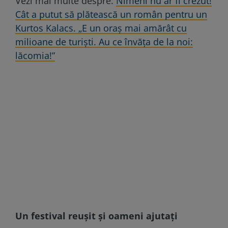
Vezi mai multe despre:
Nimeni nu ar fi crezut!
Cât a putut să plătească un român pentru un
Kurtos Kalacs. „E un oraș mai amărât cu
milioane de turiști. Au ce învăța de la noi:
lăcomia!”
Un festival reușit și oameni ajutați