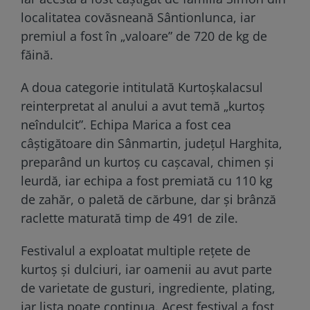
localitatea covăsneană Sântionlunca, iar
premiul a fost în „valoare” de 720 de kg de
făină.
A doua categorie intitulată Kurtoșkalacsul
reinterpretat al anului a avut temă „kurtoș
neîndulcit”. Echipa Marica a fost cea
câștigătoare din Sânmartin, județul Harghita,
preparând un kurtoș cu cașcaval, chimen și
leurdă, iar echipa a fost premiată cu 110 kg
de zahăr, o paletă de cărbune, dar și brânză
raclette maturată timp de 491 de zile.
Festivalul a exploatat multiple rețete de
kurtoș și dulciuri, iar oamenii au avut parte
de varietate de gusturi, ingrediente, plating,
iar lista poate continua. Acest festival a fost