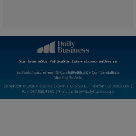
Știri Interne
Știri Politică
Știri Externe
Economie
Diverse
Echipa
Contact
Termeni Si Condiții
Politica De Confidentialitate
Modifică Setările
Copyright © 2026 RIDZONE COMPUTERS S.R.L. | Telefon 031.860.51.09 |
Fax: 037.860.31.60 | E-mail:
office@dailybusiness.ro