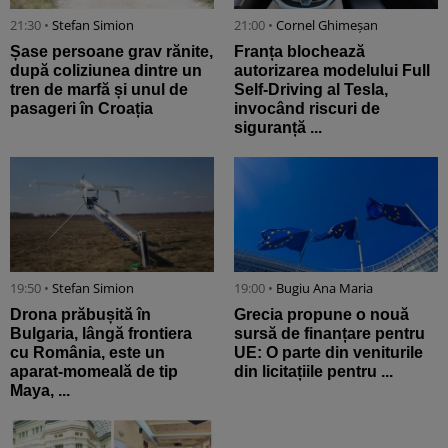
21:30 •
Stefan Simion
21:00 •
Cornel Ghimeșan
Șase persoane grav rănite,
Franța blochează
după coliziunea dintre un
autorizarea modelului Full
tren de marfă și unul de
Self-Driving al Tesla,
pasageri în Croația
invocând riscuri de
siguranță ...
19:50 •
Stefan Simion
19:00 •
Bugiu ⁠Ana Maria
Drona prăbușită în
Grecia propune o nouă
Bulgaria, lângă frontiera
sursă de finanțare pentru
cu România, este un
UE: O parte din veniturile
aparat-momeală de tip
din licitațiile pentru ...
Maya, ...