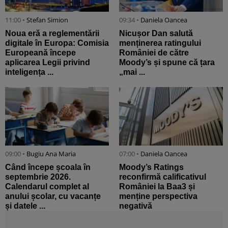
11:00 •
Stefan Simion
09:34 •
Daniela Oancea
Noua eră a reglementării
Nicușor Dan salută
digitale în Europa: Comisia
menținerea ratingului
Europeană începe
României de către
aplicarea Legii privind
Moody’s și spune că țara
inteligența ...
„mai ...
09:00 •
Bugiu ⁠Ana Maria
07:00 •
Daniela Oancea
Când începe școala în
Moody’s Ratings
septembrie 2026.
reconfirmă calificativul
Calendarul complet al
României la Baa3 și
anului școlar, cu vacanțe
menține perspectiva
și datele ...
negativă