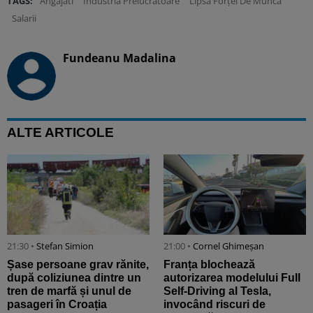
TAGS:
Angajati
Industria Prelucratoare
Lipsa Forței De Muncă
Salarii
Fundeanu Madalina
ALTE ARTICOLE
21:30 •
Stefan Simion
21:00 •
Cornel Ghimeșan
Șase persoane grav rănite,
Franța blochează
după coliziunea dintre un
autorizarea modelului Full
tren de marfă și unul de
Self-Driving al Tesla,
pasageri în Croația
invocând riscuri de