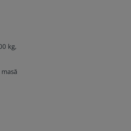
00 kg,
i masă