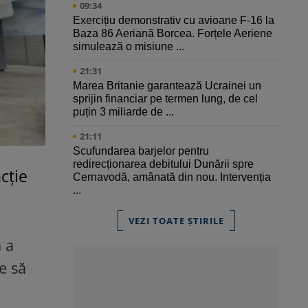
09:34
Exercițiu demonstrativ cu avioane F-16 la
Baza 86 Aeriană Borcea. Forțele Aeriene
simulează o misiune ...
21:31
Marea Britanie garantează Ucrainei un
sprijin financiar pe termen lung, de cel
puțin 3 miliarde de ...
21:11
Scufundarea barjelor pentru
redirecționarea debitului Dunării spre
cție
Cernavodă, amânată din nou. Intervenția
...
VEZI TOATE ȘTIRILE
 a
e să