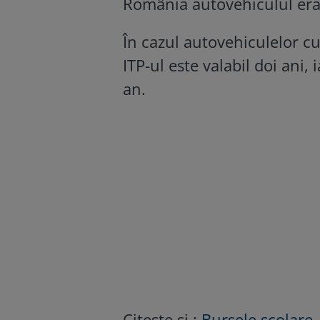
România autovehiculul era
În cazul autovehiculelor cu
ITP-ul este valabil doi ani,
an.
Citește și :
Bursele școlare,