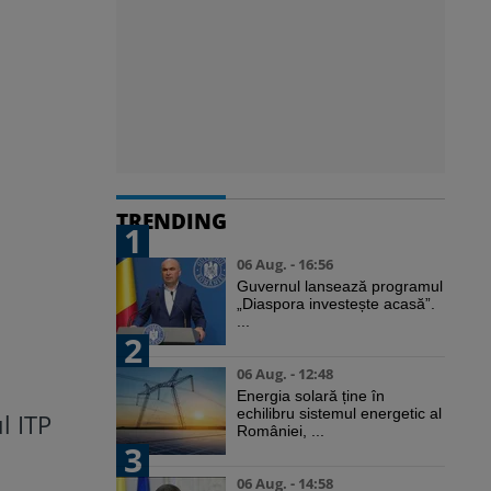
TRENDING
1
06 Aug. - 16:56
Guvernul lansează programul
„Diaspora investește acasă”.
...
2
06 Aug. - 12:48
Energia solară ține în
echilibru sistemul energetic al
l ITP
României, ...
3
06 Aug. - 14:58