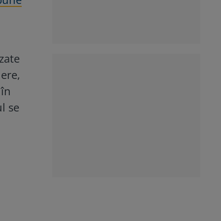
zate
iere,
 în
l se