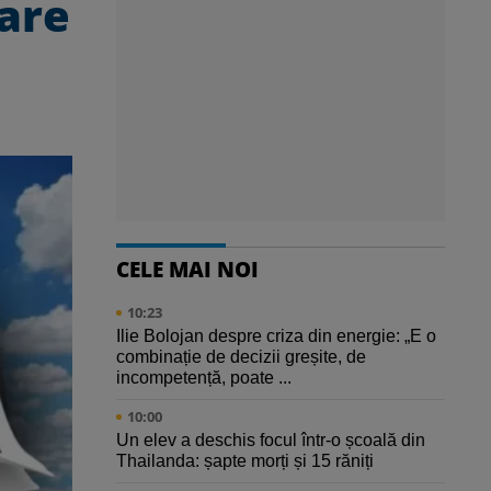
 are
CELE MAI NOI
10:23
Ilie Bolojan despre criza din energie: „E o
combinație de decizii greșite, de
incompetență, poate ...
10:00
Un elev a deschis focul într-o școală din
Thailanda: șapte morți și 15 răniți