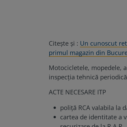
Citește și :
Un cunoscut reta
primul magazin din Bucureș
Motocicletele, mopedele, au
inspecția tehnică periodică
ACTE NECESARE ITP
poliță
RCA
valabila
la
d
cartea
de identitate a v
securizare de
la
R.A.R.