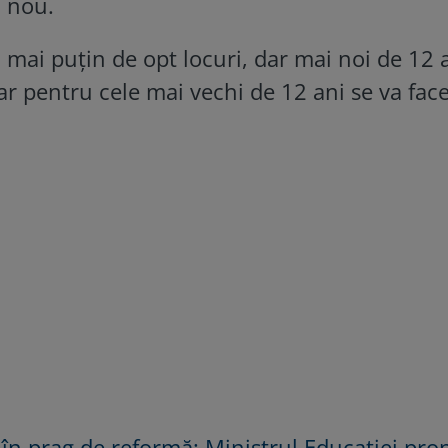
 nou.
 mai puțin de opt locuri, dar mai noi de 12 a
 iar pentru cele mai vechi de 12 ani se va fac
 în prag de reformă: Ministrul Educației pr