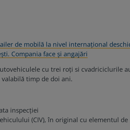
iler de mobilă la nivel internațional deschi
ti. Compania face și angajări
tovehiculele cu trei roți si cvadriciclurile a
 valabilă timp de doi ani.
ata
inspecției
ehiculului (CIV),
în
original cu elementul de