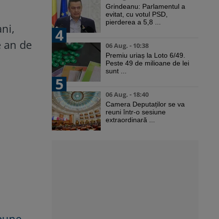
Grindeanu: Parlamentul a
evitat, cu votul PSD,
pierderea a 5,8 ...
ni,
4
e an de
06 Aug. - 10:38
Premiu uriaș la Loto 6/49.
Peste 49 de milioane de lei
sunt ...
5
06 Aug. - 18:40
Camera Deputaților se va
reuni într-o sesiune
extraordinară ...
opune