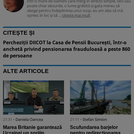
Într-o mare de oameni care merg în direcții simple, seci sau
poate chiar absurde, o lume grăbită și gata mereu să
alerge pentru îndeplinirea unui scop, eu am ales să mă
opresc în loc și să ...
citește mai mult
CITEȘTE ȘI
Percheziții DIICOT la Casa de Pensii București, într-o
anchetă privind pensionarea frauduloasă a peste 860
de persoane
ALTE ARTICOLE
21:31 •
Daniela Oancea
21:11 •
Stefan Simion
Marea Britanie garantează
Scufundarea barjelor
Ucrainei un sprijin
pentru redirecționarea