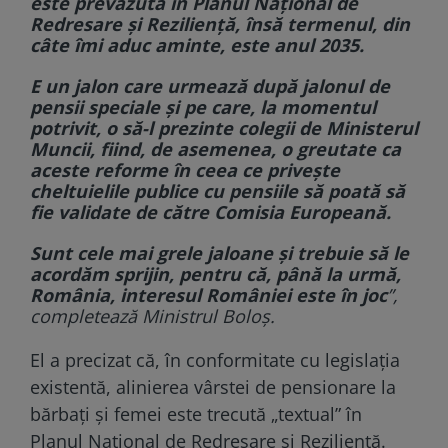
este prevăzută în Planul Naţional de
Redresare şi Rezilienţă, însă termenul, din
câte îmi aduc aminte, este anul 2035.
E un jalon care urmează după jalonul de
pensii speciale şi pe care, la momentul
potrivit, o să-l prezinte colegii de Ministerul
Muncii, fiind, de asemenea, o greutate ca
aceste reforme în ceea ce priveşte
cheltuielile publice cu pensiile să poată să
fie validate de către Comisia Europeană.
Sunt cele mai grele jaloane şi trebuie să le
acordăm sprijin, pentru că, până la urmă,
România, interesul României este în joc
”,
completează Ministrul Boloș.
El a precizat că, în conformitate cu legislaţia
existentă, alinierea vârstei de pensionare la
bărbaţi şi femei este trecută „textual” în
Planul Naţional de Redresare şi Rezilienţă.