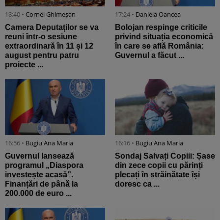
18:40 •
Cornel Ghimeșan
17:24 •
Daniela Oancea
Camera Deputaților se va
Bolojan respinge criticile
reuni într-o sesiune
privind situația economică
extraordinară în 11 și 12
în care se află România:
august pentru patru
Guvernul a făcut ...
proiecte ...
16:56 •
Bugiu ⁠Ana Maria
16:16 •
Bugiu ⁠Ana Maria
Guvernul lansează
Sondaj Salvați Copiii: Șase
programul „Diaspora
din zece copii cu părinți
investește acasă”.
plecați în străinătate își
Finanțări de până la
doresc ca ...
200.000 de euro ...