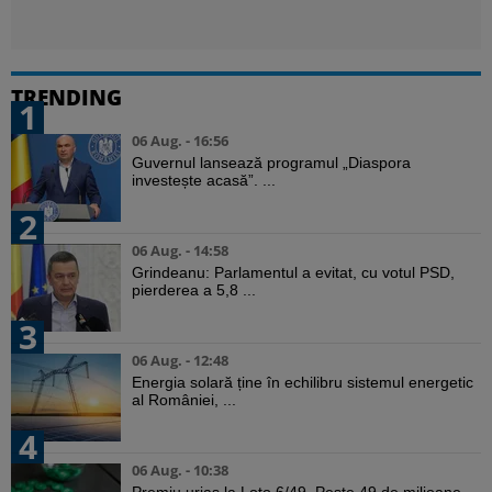
TRENDING
1
06 Aug. - 16:56
Guvernul lansează programul „Diaspora
investește acasă”. ...
2
06 Aug. - 14:58
Grindeanu: Parlamentul a evitat, cu votul PSD,
pierderea a 5,8 ...
3
06 Aug. - 12:48
Energia solară ține în echilibru sistemul energetic
al României, ...
4
06 Aug. - 10:38