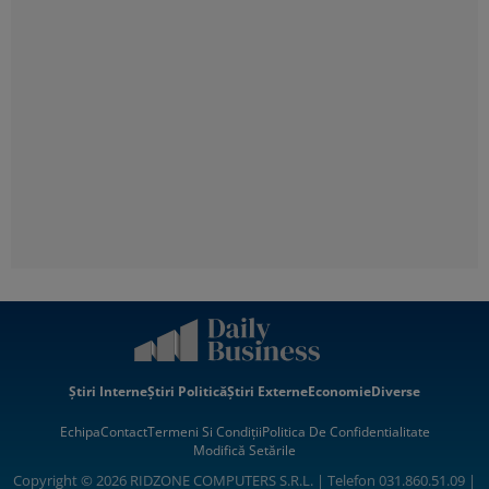
Știri Interne
Știri Politică
Știri Externe
Economie
Diverse
Echipa
Contact
Termeni Si Condiții
Politica De Confidentialitate
Modifică Setările
Copyright © 2026 RIDZONE COMPUTERS S.R.L. | Telefon 031.860.51.09 |