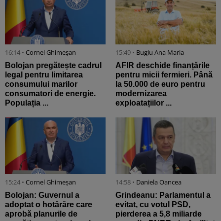
16:14 •
Cornel Ghimeșan
15:49 •
Bugiu ⁠Ana Maria
Bolojan pregătește cadrul
AFIR deschide finanțările
legal pentru limitarea
pentru micii fermieri. Până
consumului marilor
la 50.000 de euro pentru
consumatori de energie.
modernizarea
Populația ...
exploatațiilor ...
15:24 •
Cornel Ghimeșan
14:58 •
Daniela Oancea
Bolojan: Guvernul a
Grindeanu: Parlamentul a
adoptat o hotărâre care
evitat, cu votul PSD,
aprobă planurile de
pierderea a 5,8 miliarde