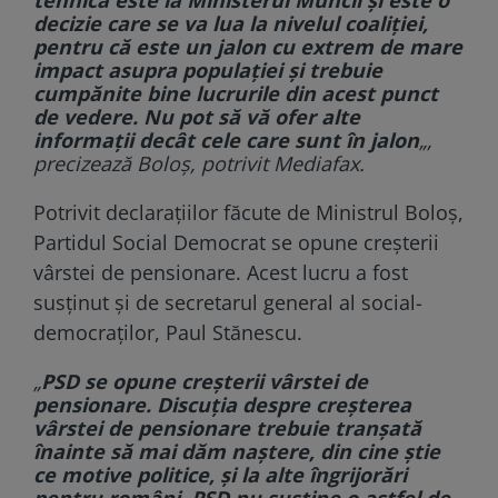
decizie care se va lua la nivelul coaliţiei,
pentru că este un jalon cu extrem de mare
impact asupra populaţiei şi trebuie
cumpănite bine lucrurile din acest punct
de vedere. Nu pot să vă ofer alte
informaţii decât cele care sunt în jalon
„,
precizează Boloş, potrivit Mediafax.
Potrivit declarațiilor făcute de Ministrul Boloș,
Partidul Social Democrat se opune creșterii
vârstei de pensionare. Acest lucru a fost
susținut și de secretarul general al social-
democraților, Paul Stănescu.
„
PSD se opune creșterii vârstei de
pensionare. Discuția despre creșterea
vârstei de pensionare trebuie tranșată
înainte să mai dăm naștere, din cine știe
ce motive politice, și la alte îngrijorări
pentru români. PSD nu susține o astfel de