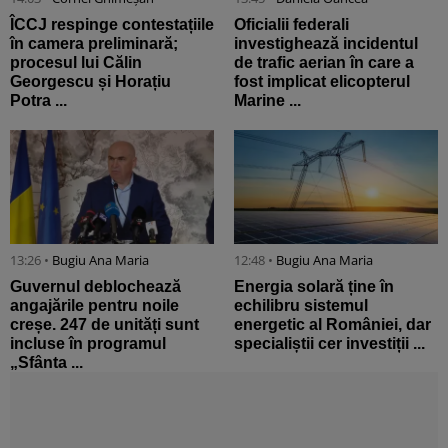
ÎCCJ respinge contestațiile
Oficialii federali
în camera preliminară;
investighează incidentul
procesul lui Călin
de trafic aerian în care a
Georgescu și Horațiu
fost implicat elicopterul
Potra ...
Marine ...
13:26 •
Bugiu ⁠Ana Maria
12:48 •
Bugiu ⁠Ana Maria
Guvernul deblochează
Energia solară ține în
angajările pentru noile
echilibru sistemul
creșe. 247 de unități sunt
energetic al României, dar
incluse în programul
specialiștii cer investiții ...
„Sfânta ...