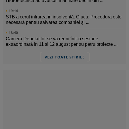
Hidroelectrica au avut cel mai mare declin din ...
19:14
STB a cerut intrarea în insolvență. Ciucu: Procedura este
necesară pentru salvarea companiei și ...
18:40
Camera Deputaților se va reuni într-o sesiune
extraordinară în 11 și 12 august pentru patru proiecte ...
VEZI TOATE ȘTIRILE