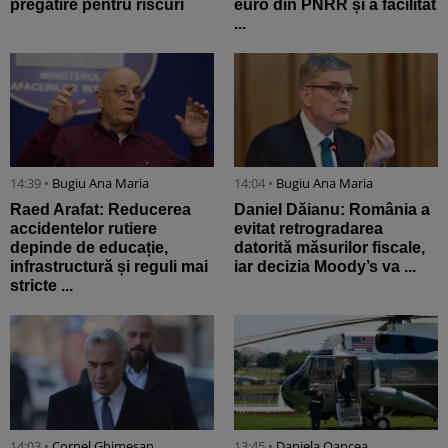
pregătire pentru riscuri
euro din PNRR și a facilitat
...
14:39 •
Bugiu ⁠Ana Maria
14:04 •
Bugiu ⁠Ana Maria
Raed Arafat: Reducerea
Daniel Dăianu: România a
accidentelor rutiere
evitat retrogradarea
depinde de educație,
datorită măsurilor fiscale,
infrastructură și reguli mai
iar decizia Moody’s va ...
stricte ...
14:03 •
Cornel Ghimeșan
13:45 •
Daniela Oancea