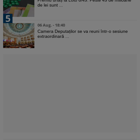
Premiu uriaș la Loto 6/49. Peste 49 de milioane
de lei sunt ...
5
06 Aug. - 18:40
Camera Deputaților se va reuni într-o sesiune
extraordinară ...