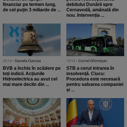
financiar pe termen lung,
debitului Dunării spre
de cel puțin 3 miliarde de ...
Cernavodă, amânată din
nou. Intervenția ...
20:14 •
Daniela Oancea
19:14 •
Cornel Ghimeșan
BVB a închis în scădere pe
STB a cerut intrarea în
toți indicii. Acțiunile
insolvență. Ciucu:
Hidroelectrica au avut cel
Procedura este necesară
mai mare declin din ...
pentru salvarea companiei
și ...