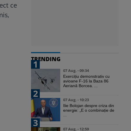
ect ce
mis,
TRENDING
1
07 Aug. - 09:34
Exercițiu demonstrativ cu
avioane F-16 la Baza 86
Aeriană Borcea. ...
2
07 Aug. - 10:23
Ilie Bolojan despre criza din
energie: „E o combinație de
...
3
07 Aug. - 12:59