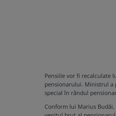
Pensiile vor fi recalculate 
pensionarului. Ministrul a p
special în rândul pensionari
Conform lui Marius Budăi, p
venitul brut al pensionarul