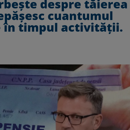
rbește despre tăierea
„Depășesc cuantumul
în timpul activității.