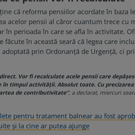
ine că reforma pensiilor acordate în baza le
rea acelor pensii al căror cuantum trece cu 
 în perioada în care se afla în activitate. Of
le făcute în această seară că legea care incl
fi adoptată prin Ordonanţă de Urgenţă, ci pr
direct. Vor fi recalculate acele pensii care depăşes
în timpul activităţii. Absolut toate. Cu precizarea
artea de contributivitate”
, a declarat, miercuri sear
lete pentru tratament balnear au fost apro
uite și la cine ar putea ajunge