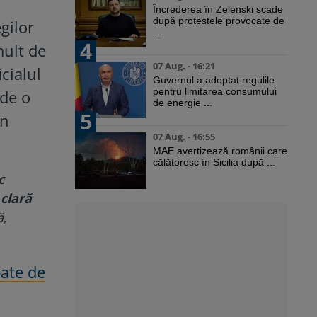
Încrederea în Zelenski scade
după protestele provocate de
gilor
...
4
mult de
07 Aug. - 16:21
icialul
Guvernul a adoptat regulile
pentru limitarea consumului
ude o
de energie ...
5
in
07 Aug. - 16:55
MAE avertizează românii care
călătoresc în Sicilia după ...
c
 clară
ă,
bate de