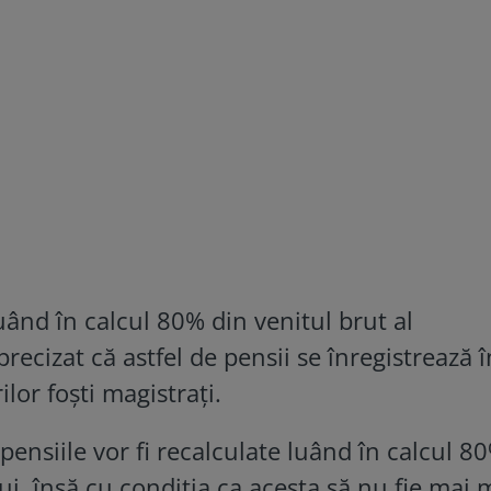
luând în calcul 80% din venitul brut al
recizat că astfel de pensii se înregistrează î
lor foşti magistraţi.
ensiile vor fi recalculate luând în calcul 8
ui, însă cu condiţia ca acesta să nu fie mai 