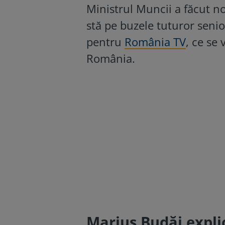
Ministrul Muncii a făcut no
stă pe buzele tuturor senio
pentru
România TV
, ce se
România.
Marius Budăi explic