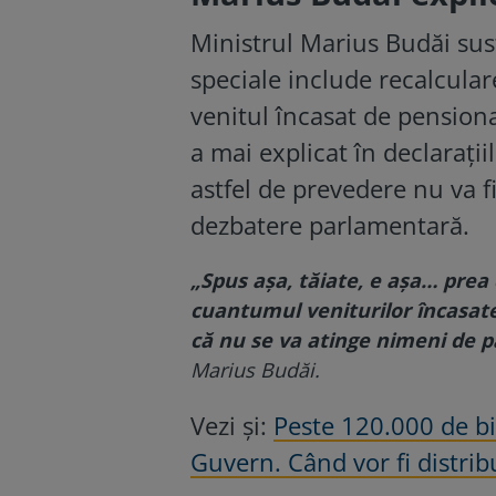
Ministrul Marius Budăi susț
speciale include recalcula
venitul încasat de pensionar
a mai explicat în declarații
astfel de prevedere nu va 
dezbatere parlamentară.
„Spus aşa, tăiate, e aşa… prea 
cuantumul veniturilor încasate 
că nu se va atinge nimeni de p
Marius Budăi.
Vezi și:
Peste 120.000 de bi
Guvern. Când vor fi distrib