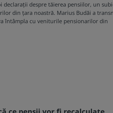
i declarații despre tăierea pensiilor, un subi
rilor din țara noastră. Marius Budăi a trans
 va întâmpla cu veniturile pensionarilor din
ă ce pensii vor fi recalculate