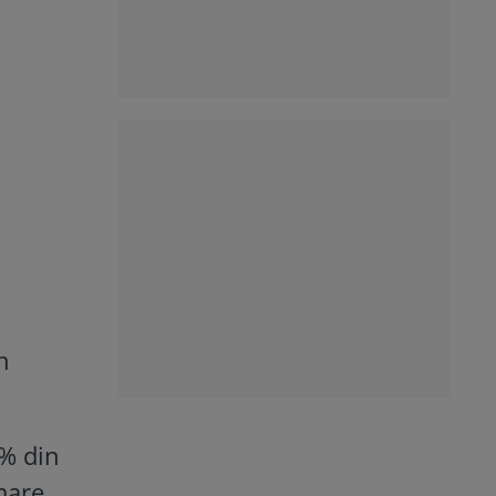
n
0% din
mare