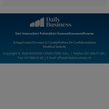
Știri Interne
Știri Politică
Știri Externe
Economie
Diverse
Echipa
Contact
Termeni Si Condiții
Politica De Confidentialitate
Modifică Setările
Copyright © 2026 RIDZONE COMPUTERS S.R.L. | Telefon 031.860.51.09 |
Fax: 037.860.31.60 | E-mail:
office@dailybusiness.ro