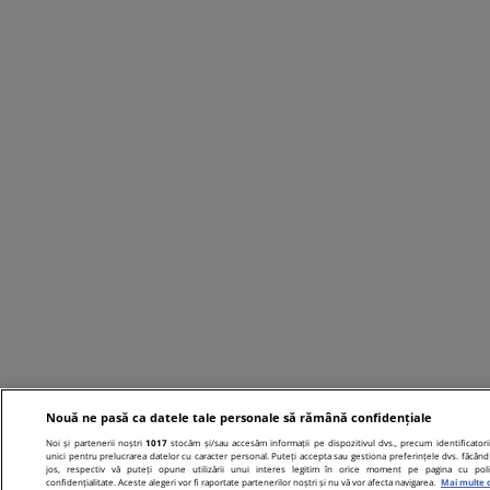
Nouă ne pasă ca datele tale personale să rămână confidențiale
Noi și partenerii noștri
1017
stocăm și/sau accesăm informații pe dispozitivul dvs., precum identificatori
unici pentru prelucrarea datelor cu caracter personal. Puteți accepta sau gestiona preferințele dvs. făcând 
jos, respectiv vă puteți opune utilizării unui interes legitim în orice moment pe pagina cu poli
confidențialitate. Aceste alegeri vor fi raportate partenerilor noștri și nu vă vor afecta navigarea.
Mai multe d