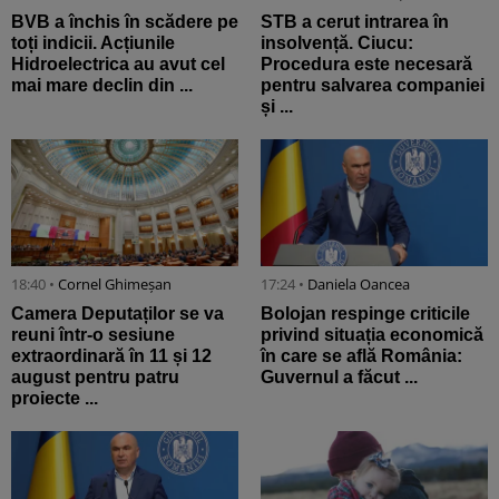
BVB a închis în scădere pe
STB a cerut intrarea în
toți indicii. Acțiunile
insolvență. Ciucu:
Hidroelectrica au avut cel
Procedura este necesară
mai mare declin din ...
pentru salvarea companiei
și ...
18:40 •
Cornel Ghimeșan
17:24 •
Daniela Oancea
Camera Deputaților se va
Bolojan respinge criticile
reuni într-o sesiune
privind situația economică
extraordinară în 11 și 12
în care se află România:
august pentru patru
Guvernul a făcut ...
proiecte ...