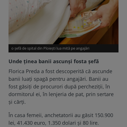
o șefă de spital din Ploiești lua mită pe angajări
Unde ținea banii ascunși fosta șefă
Florica Preda a fost descoperită că ascunde
banii luați spagă pentru angajări. Banii au
fost găsiți de procurori după percheziții, în
dormitorul ei, în lenjeria de pat, prin sertare
și cărți.
În casa femeii, anchetatorii au găsit 150.900
lei, 41.430 euro, 1.350 dolari și 80 lire.