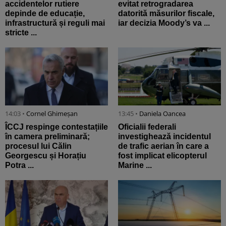
accidentelor rutiere
evitat retrogradarea
depinde de educație,
datorită măsurilor fiscale,
infrastructură și reguli mai
iar decizia Moody’s va ...
stricte ...
14:03 •
Cornel Ghimeșan
13:45 •
Daniela Oancea
ÎCCJ respinge contestațiile
Oficialii federali
în camera preliminară;
investighează incidentul
procesul lui Călin
de trafic aerian în care a
Georgescu și Horațiu
fost implicat elicopterul
Potra ...
Marine ...