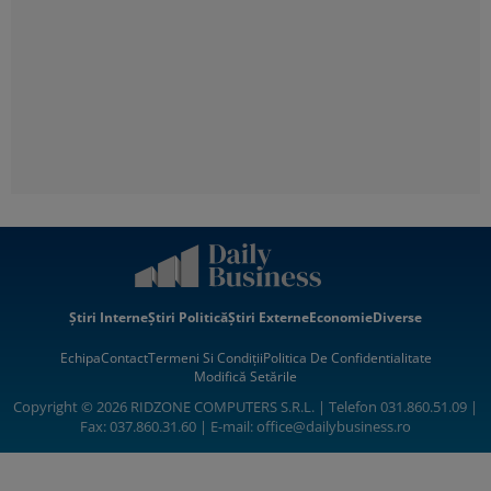
Știri Interne
Știri Politică
Știri Externe
Economie
Diverse
Echipa
Contact
Termeni Si Condiții
Politica De Confidentialitate
Modifică Setările
Copyright © 2026 RIDZONE COMPUTERS S.R.L. | Telefon 031.860.51.09 |
Fax: 037.860.31.60 | E-mail:
office@dailybusiness.ro