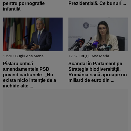
pentru pornografie
Prezidențială. Ce bunuri ...
infantilă
13:20 •
Bugiu ⁠Ana Maria
12:57 •
Bugiu ⁠Ana Maria
Pîslaru critică
Scandal în Parlament pe
amendamentele PSD
Strategia biodiversității.
privind cărbunele: „Nu
România riscă aproape un
exista nicio intenție de a
miliard de euro din ...
închide alte ...