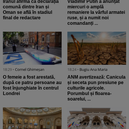
Iranul afirmă că declarația
Vladimir Putin a anunțat
comună dintre Iran și
miercuri o amplă
Oman se află în stadiul
remaniere la vârful armatei
final de redactare
ruse, și a numit noi
comandanți ...
18:29 •
Cornel Ghimeșan
18:24 •
Bugiu ⁠Ana Maria
O femeie a fost arestată,
ANM avertizează: Canicula
după ce patru persoane au
și seceta pun presiune pe
fost înjunghiate în centrul
culturile agricole.
Londrei
Porumbul și floarea-
soarelui, ...