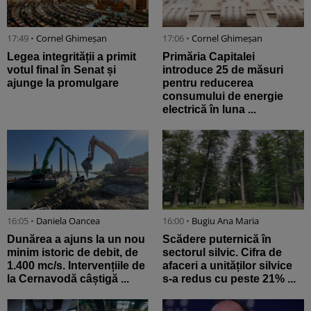
17:49 •
Cornel Ghimeșan
17:06 •
Cornel Ghimeșan
Legea integrității a primit
Primăria Capitalei
votul final în Senat și
introduce 25 de măsuri
ajunge la promulgare
pentru reducerea
consumului de energie
electrică în luna ...
16:05 •
Daniela Oancea
16:00 •
Bugiu ⁠Ana Maria
Dunărea a ajuns la un nou
Scădere puternică în
minim istoric de debit, de
sectorul silvic. Cifra de
1.400 mc/s. Intervențiile de
afaceri a unităților silvice
la Cernavodă câștigă ...
s-a redus cu peste 21% ...