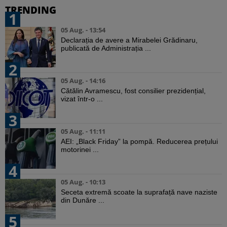
TRENDING
1
05 Aug. - 13:54
Declarația de avere a Mirabelei Grădinaru,
publicată de Administrația ...
2
05 Aug. - 14:16
Cătălin Avramescu, fost consilier prezidențial,
vizat într-o ...
3
05 Aug. - 11:11
AEI: „Black Friday” la pompă. Reducerea prețului
motorinei ...
4
05 Aug. - 10:13
Seceta extremă scoate la suprafață nave naziste
din Dunăre ...
5