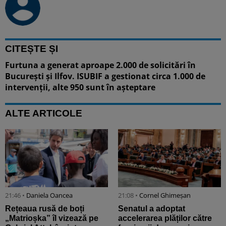
CITEȘTE ȘI
Furtuna a generat aproape 2.000 de solicitări în
București și Ilfov. ISUBIF a gestionat circa 1.000 de
intervenții, alte 950 sunt în așteptare
ALTE ARTICOLE
21:46 •
Daniela Oancea
21:08 •
Cornel Ghimeșan
Rețeaua rusă de boți
Senatul a adoptat
„Matrioșka” îl vizează pe
accelerarea plăților către