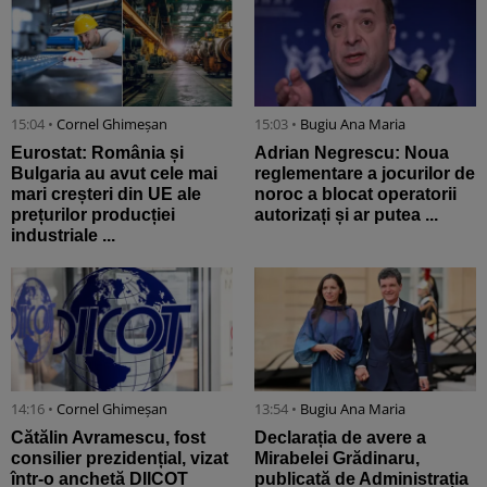
15:04 •
Cornel Ghimeșan
15:03 •
Bugiu ⁠Ana Maria
Eurostat: România și
Adrian Negrescu: Noua
Bulgaria au avut cele mai
reglementare a jocurilor de
mari creșteri din UE ale
noroc a blocat operatorii
prețurilor producției
autorizați și ar putea ...
industriale ...
14:16 •
Cornel Ghimeșan
13:54 •
Bugiu ⁠Ana Maria
Cătălin Avramescu, fost
Declarația de avere a
consilier prezidențial, vizat
Mirabelei Grădinaru,
într-o anchetă DIICOT
publicată de Administrația