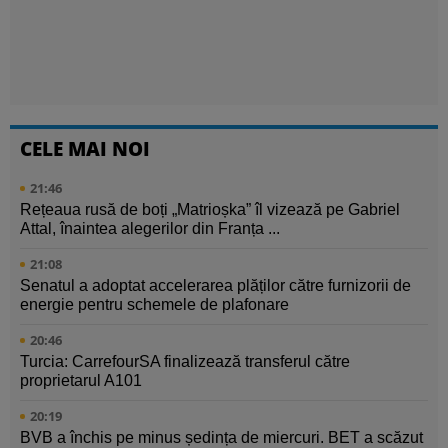
CELE MAI NOI
21:46
Rețeaua rusă de boți „Matrioșka” îl vizează pe Gabriel
Attal, înaintea alegerilor din Franța ...
21:08
Senatul a adoptat accelerarea plăților către furnizorii de
energie pentru schemele de plafonare
20:46
Turcia: CarrefourSA finalizează transferul către
proprietarul A101
20:19
BVB a închis pe minus ședința de miercuri. BET a scăzut