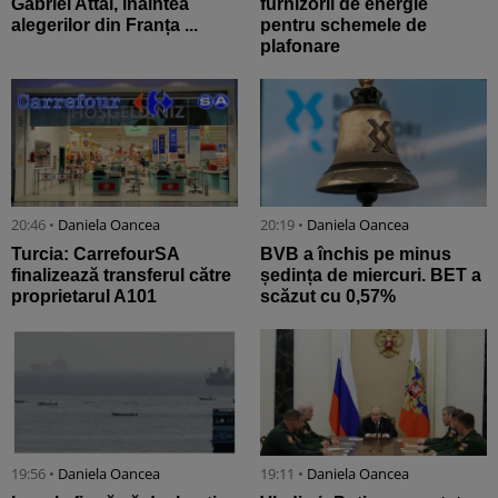
Gabriel Attal, înaintea
furnizorii de energie
alegerilor din Franța ...
pentru schemele de
plafonare
20:46 •
Daniela Oancea
20:19 •
Daniela Oancea
Turcia: CarrefourSA
BVB a închis pe minus
finalizează transferul către
ședința de miercuri. BET a
proprietarul A101
scăzut cu 0,57%
19:56 •
Daniela Oancea
19:11 •
Daniela Oancea