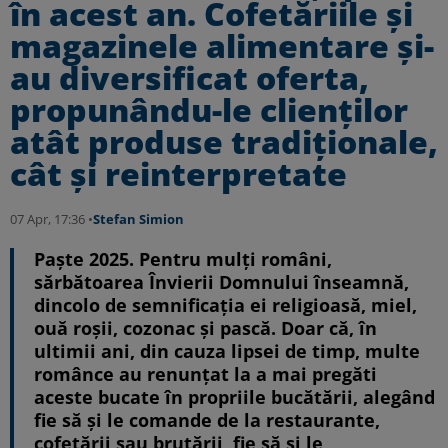
în acest an. Cofetăriile și
magazinele alimentare și-
au diversificat oferta,
propunându-le clienților
atât produse tradiționale,
cât și reinterpretate
07 Apr, 17:36 •
Stefan Simion
Paște 2025. Pentru mulți români,
sărbătoarea Învierii Domnului înseamnă,
dincolo de semnificația ei religioasă, miel,
ouă roșii, cozonac și pască. Doar că, în
ultimii ani, din cauza lipsei de timp, multe
românce au renunțat la a mai pregăti
aceste bucate în propriile bucătării, alegând
fie să și le comande de la restaurante,
cofetării sau brutării, fie să și le