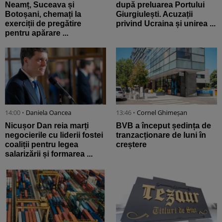
Neamț, Suceava și
după preluarea Portului
Botoșani, chemați la
Giurgiulești. Acuzații
exerciții de pregătire
privind Ucraina și unirea ...
pentru apărare ...
14:00 •
Daniela Oancea
13:46 •
Cornel Ghimeșan
Nicușor Dan reia marți
BVB a început ședința de
negocierile cu liderii fostei
tranzacționare de luni în
coaliții pentru legea
creștere
salarizării și formarea ...