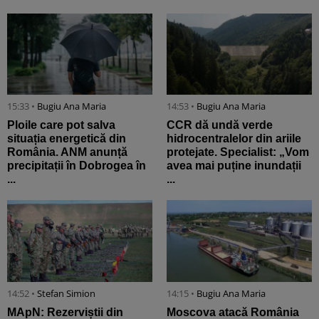
15:33 •
Bugiu ⁠Ana Maria
14:53 •
Bugiu ⁠Ana Maria
Ploile care pot salva
CCR dă undă verde
situația energetică din
hidrocentralelor din ariile
România. ANM anunță
protejate. Specialist: „Vom
precipitații în Dobrogea în
avea mai puține inundații
...
...
14:52 •
Stefan Simion
14:15 •
Bugiu ⁠Ana Maria
MApN: Rezerviștii din
Moscova atacă România