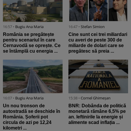
16:57 •
Bugiu ⁠Ana Maria
16:47 •
Stefan Simion
România se pregătește
Cine sunt cei trei miliardari
pentru scenariul în care
cu averi de peste 300 de
Cernavodă se oprește. Ce
miliarde de dolari care se
se întâmplă cu energia ...
pregătesc să preia ...
16:07 •
Bugiu ⁠Ana Maria
15:38 •
Cornel Ghimeșan
Un nou tronson de
BNR: Dobânda de politică
autostradă se deschide în
monetară rămâne 6,5% pe
România. Șoferii pot
an. Ieftinirile la energie și
circula de azi pe 12,24
alimente scad inflația ...
kilometri ...