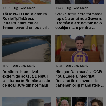
19:22 •
Bugiu ⁠Ana Maria
18:43 •
Bugiu ⁠Ana Maria
Țările NATO de la granița
Cseke Attila cere formarea
Rusiei își întăresc
rapidă a unui nou Guvern:
infrastructura critică.
„România are nevoie de o
Temeri privind un posibil ...
coaliție mare pentru ...
18:04 •
Bugiu ⁠Ana Maria
17:35 •
Bugiu ⁠Ana Maria
Dunărea, la un nivel
Nicușor Dan atacă la CCR
extrem de scăzut. Debitul
noua Lege a integrității.
la intrarea în România este
Declarațiile de avere ale
de doar 36% din normalul
partenerilor și mandatele ...
...