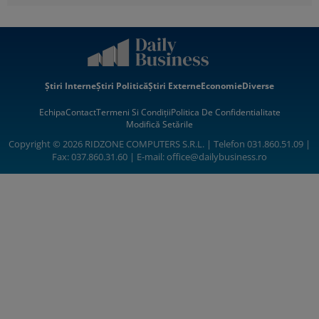
Știri Interne
Știri Politică
Știri Externe
Economie
Diverse
Echipa
Contact
Termeni Si Condiții
Politica De Confidentialitate
Modifică Setările
Copyright © 2026 RIDZONE COMPUTERS S.R.L. | Telefon 031.860.51.09 |
Fax: 037.860.31.60 | E-mail:
office@dailybusiness.ro