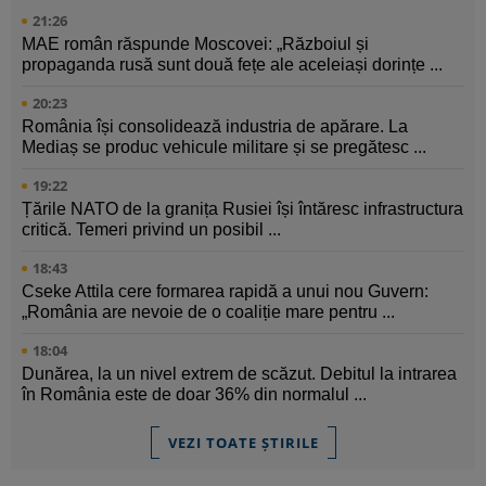
21:26
MAE român răspunde Moscovei: „Războiul și
propaganda rusă sunt două fețe ale aceleiași dorințe ...
20:23
România își consolidează industria de apărare. La
Mediaș se produc vehicule militare și se pregătesc ...
19:22
Țările NATO de la granița Rusiei își întăresc infrastructura
critică. Temeri privind un posibil ...
18:43
Cseke Attila cere formarea rapidă a unui nou Guvern:
„România are nevoie de o coaliție mare pentru ...
18:04
Dunărea, la un nivel extrem de scăzut. Debitul la intrarea
în România este de doar 36% din normalul ...
VEZI TOATE ȘTIRILE