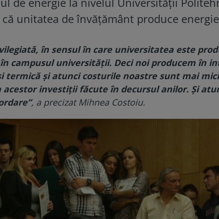
l de energie la nivelul Universităţii Politeh
at că unitatea de învăţământ produce energie
vilegiată, în sensul în care universitatea este pro
 în campusul universităţii. Deci noi producem în in
şi termică şi atunci costurile noastre sunt mai mici
acestor investiţii făcute în decursul anilor. Şi atu
ordare”
, a precizat Mihnea Costoiu.