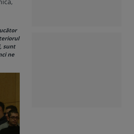
nica,
ducător
teriorul
, sunt
nci ne