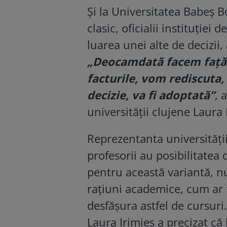
Şi la Universitatea Babeş Bo
clasic, oficialii instituţie
luarea unei alte de decizii,
„Deocamdată facem faţă. 
facturile, vom rediscuta,
decizie, va fi adoptată”
, 
universităţii clujene Laura 
Reprezentanta universităţii 
profesorii au posibilitatea 
pentru această variantă, n
raţiuni academice, cum ar 
desfăşura astfel de cursuri.
Laura Irimieş a precizat că