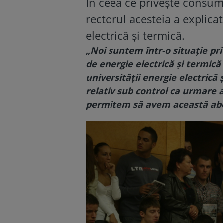
În ceea ce priveşte consumu
rectorul acesteia a explic
electrică şi termică.
„Noi suntem într-o situaţie pri
de energie electrică şi termică
universităţii energie electrică 
relativ sub control ca urmare a 
permitem să avem această ab