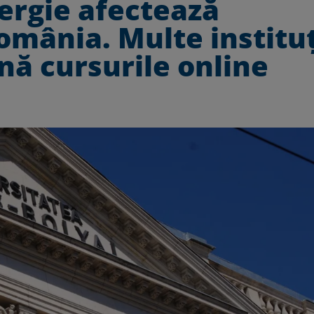
nergie afectează
omânia. Multe instituț
țină cursurile online