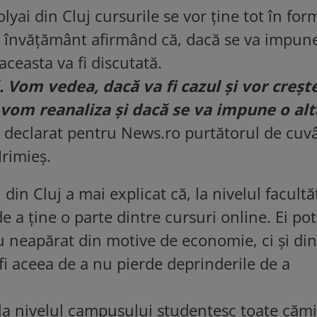
lyai din Cluj cursurile se vor ţine tot în for
i de învăţământ afirmând că, dacă se va impun
 aceasta va fi discutată.
Vom vedea, dacă va fi cazul şi vor creşt
 vom reanaliza şi dacă se va impune o alt
a declarat pentru News.ro purtătorul de cuvâ
Irimieş.
din Cluj a mai explicat că, la nivelul facultăţ
de a ţine o parte dintre cursuri online. Ei po
u neapărat din motive de economie, ci şi din
fi aceea de a nu pierde deprinderile de a
 la nivelul campusului studenţesc toate cămi