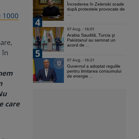
Încrederea în Zelenski scade
după protestele provocate de
e 1000
...
4
07 Aug. - 16:01
Arabia Saudită, Turcia şi
are,
Pakistanul au semnat un
acord de ...
5
 în
07 Aug. - 16:21
Guvernul a adoptat regulile
ânem
pentru limitarea consumului
de energie ...
m
Nu
e care
i