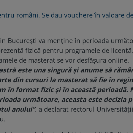
ntru români. Se dau vouchere în valoare d
din Bucureşti va menţine în perioada următo
rezenţă fizică pentru programele de licenţă,
amele de masterat se vor desfăşura online.
astră este una singură şi anume să răm
rte din cursuri la masterat să fie în regi
m în format fizic şi în această perioadă. 
erioada următoare, aceasta este decizia p
utul anului”
, a declarat rectorul Universităţi
u.