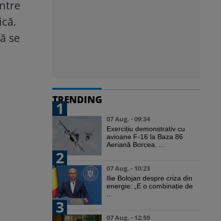
intre
ică.
că se
TRENDING
1
07 Aug. - 09:34
Exercițiu demonstrativ cu
avioane F-16 la Baza 86
Aeriană Borcea. ...
2
07 Aug. - 10:23
Ilie Bolojan despre criza din
energie: „E o combinație de
...
3
07 Aug. - 12:59