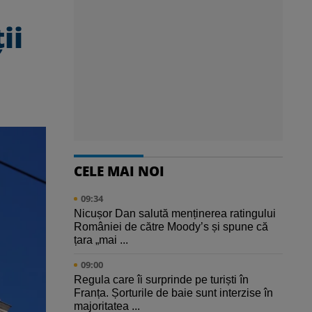
ii
CELE MAI NOI
09:34
Nicușor Dan salută menținerea ratingului
României de către Moody’s și spune că
țara „mai ...
09:00
Regula care îi surprinde pe turiști în
Franța. Șorturile de baie sunt interzise în
majoritatea ...