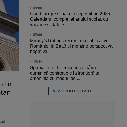
09:00
Când începe școala în septembrie 2026.
Calendarul complet al anului școlar, cu
vacanțe și datele ...
07:00
Moody’s Ratings reconfirmă calificativul
României la Baa3 și menține perspectiva
negativă
17:41
Spania cere Italiei să ridice până
duminică controalele la frontieră și
amenință cu măsuri de ...
 din
ntan
VEZI TOATE ȘTIRILE
ea