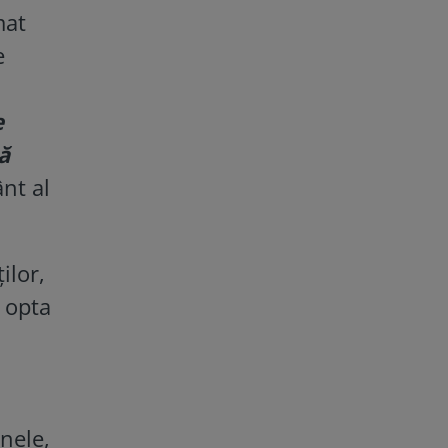
mat
e
e
ă
nt al
ilor,
t opta
nele,