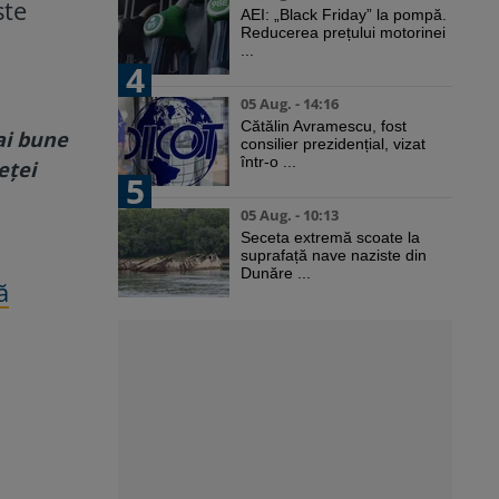
ste
AEI: „Black Friday” la pompă.
Reducerea prețului motorinei
...
4
05 Aug. - 14:16
Cătălin Avramescu, fost
ai bune
consilier prezidențial, vizat
într-o ...
eței
5
05 Aug. - 10:13
Seceta extremă scoate la
suprafață nave naziste din
Dunăre ...
ă