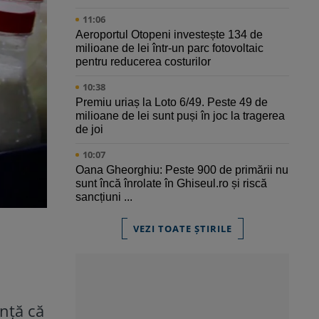
11:06
Aeroportul Otopeni investește 134 de
milioane de lei într-un parc fotovoltaic
pentru reducerea costurilor
10:38
Premiu uriaș la Loto 6/49. Peste 49 de
milioane de lei sunt puși în joc la tragerea
de joi
10:07
Oana Gheorghiu: Peste 900 de primării nu
sunt încă înrolate în Ghiseul.ro și riscă
sancțiuni ...
VEZI TOATE ȘTIRILE
e
nță că