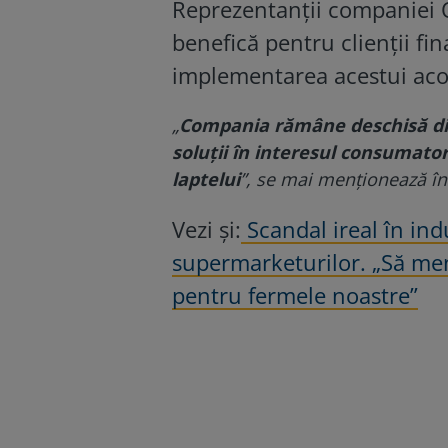
Reprezentanții companiei O
benefică pentru clienții fin
implementarea acestui aco
„
Compania rămâne deschisă disc
soluții în interesul consumator
laptelui
”, se mai menționează î
Vezi și:
Scandal ireal în indu
supermarketurilor. „Să menț
pentru fermele noastre”