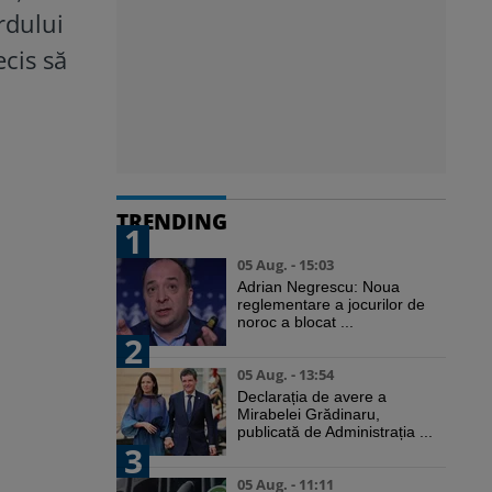
rdului
cis să
TRENDING
1
05 Aug. - 15:03
Adrian Negrescu: Noua
reglementare a jocurilor de
noroc a blocat ...
2
05 Aug. - 13:54
Declarația de avere a
Mirabelei Grădinaru,
publicată de Administrația ...
3
05 Aug. - 11:11