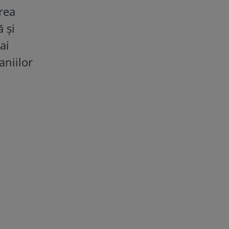
irea
 și
ai
aniilor