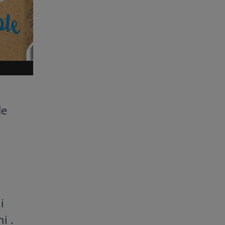
de
i
i .