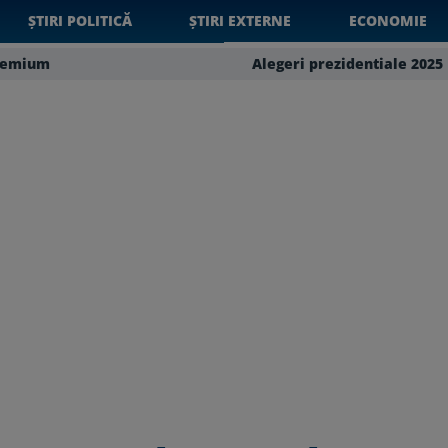
ȘTIRI POLITICĂ
ȘTIRI EXTERNE
ECONOMIE
remium
Alegeri prezidentiale 2025