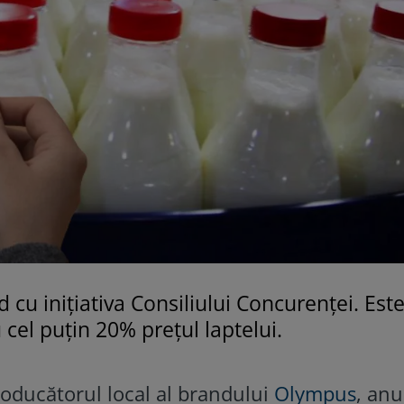
cu inițiativa Consiliului Concurenței. Est
cel puțin 20% prețul laptelui.
roducătorul local al brandului
Olympus
, anu