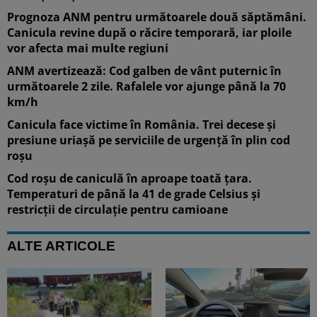
Prognoza ANM pentru următoarele două săptămâni.
Canicula revine după o răcire temporară, iar ploile
vor afecta mai multe regiuni
ANM avertizează: Cod galben de vânt puternic în
următoarele 2 zile. Rafalele vor ajunge până la 70
km/h
Canicula face victime în România. Trei decese și
presiune uriașă pe serviciile de urgență în plin cod
roșu
Cod roșu de caniculă în aproape toată țara.
Temperaturi de până la 41 de grade Celsius și
restricții de circulație pentru camioane
ALTE ARTICOLE