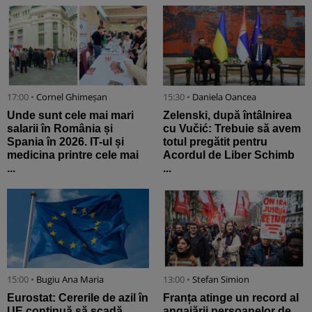
17:00 •
Cornel Ghimeșan
15:30 •
Daniela Oancea
Unde sunt cele mai mari
Zelenski, după întâlnirea
salarii în România și
cu Vučić: Trebuie să avem
Spania în 2026. IT-ul și
totul pregătit pentru
medicina printre cele mai
Acordul de Liber Schimb
...
...
15:00 •
Bugiu ⁠Ana Maria
13:00 •
Stefan Simion
Eurostat: Cererile de azil în
Franța atinge un record al
UE continuă să scadă.
angajării persoanelor de