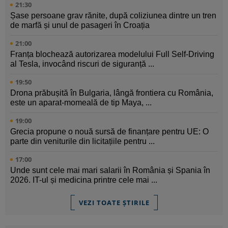
21:30
Șase persoane grav rănite, după coliziunea dintre un tren
de marfă și unul de pasageri în Croația
21:00
Franța blochează autorizarea modelului Full Self-Driving
al Tesla, invocând riscuri de siguranță ...
19:50
Drona prăbușită în Bulgaria, lângă frontiera cu România,
este un aparat-momeală de tip Maya, ...
19:00
Grecia propune o nouă sursă de finanțare pentru UE: O
parte din veniturile din licitațiile pentru ...
17:00
Unde sunt cele mai mari salarii în România și Spania în
2026. IT-ul și medicina printre cele mai ...
VEZI TOATE ȘTIRILE