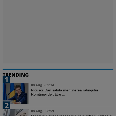
TRENDING
1
08 Aug. - 09:34
Nicușor Dan salută menținerea ratingului
României de către ...
2
08 Aug. - 08:59
Moody’s Ratings reconfirmă calificativul României