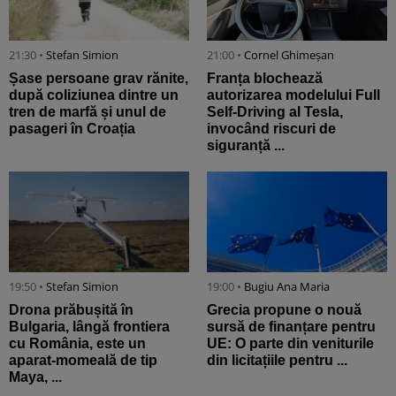
21:30 •
Stefan Simion
21:00 •
Cornel Ghimeșan
Șase persoane grav rănite,
Franța blochează
după coliziunea dintre un
autorizarea modelului Full
tren de marfă și unul de
Self-Driving al Tesla,
pasageri în Croația
invocând riscuri de
siguranță ...
19:50 •
Stefan Simion
19:00 •
Bugiu ⁠Ana Maria
Drona prăbușită în
Grecia propune o nouă
Bulgaria, lângă frontiera
sursă de finanțare pentru
cu România, este un
UE: O parte din veniturile
aparat-momeală de tip
din licitațiile pentru ...
Maya, ...