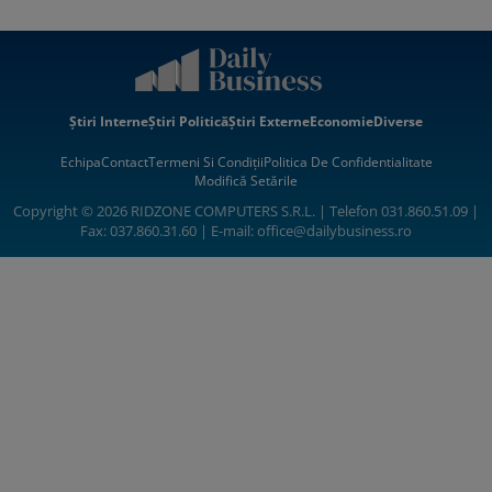
Știri Interne
Știri Politică
Știri Externe
Economie
Diverse
Echipa
Contact
Termeni Si Condiții
Politica De Confidentialitate
Modifică Setările
Copyright © 2026 RIDZONE COMPUTERS S.R.L. | Telefon 031.860.51.09 |
Fax: 037.860.31.60 | E-mail:
office@dailybusiness.ro