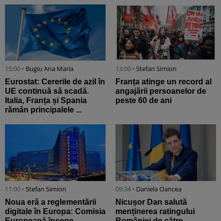
15:00 •
Bugiu ⁠Ana Maria
13:00 •
Stefan Simion
Eurostat: Cererile de azil în
Franța atinge un record al
UE continuă să scadă.
angajării persoanelor de
Italia, Franța și Spania
peste 60 de ani
rămân principalele ...
11:00 •
Stefan Simion
09:34 •
Daniela Oancea
Noua eră a reglementării
Nicușor Dan salută
digitale în Europa: Comisia
menținerea ratingului
Europeană începe
României de către