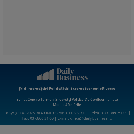
Știri Interne
Știri Politică
Știri Externe
Economie
Diverse
Echipa
Contact
Termeni Si Condiții
Politica De Confidentialitate
Modifică Setările
Copyright © 2026 RIDZONE COMPUTERS S.R.L. | Telefon 031.860.51.09 |
Fax: 037.860.31.60 | E-mail:
office@dailybusiness.ro