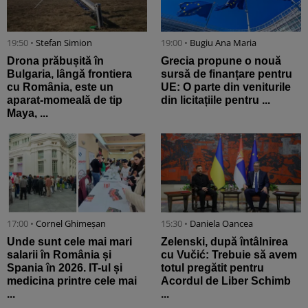
19:50 •
Stefan Simion
19:00 •
Bugiu ⁠Ana Maria
Drona prăbușită în
Grecia propune o nouă
Bulgaria, lângă frontiera
sursă de finanțare pentru
cu România, este un
UE: O parte din veniturile
aparat-momeală de tip
din licitațiile pentru ...
Maya, ...
17:00 •
Cornel Ghimeșan
15:30 •
Daniela Oancea
Unde sunt cele mai mari
Zelenski, după întâlnirea
salarii în România și
cu Vučić: Trebuie să avem
Spania în 2026. IT-ul și
totul pregătit pentru
medicina printre cele mai
Acordul de Liber Schimb
...
...