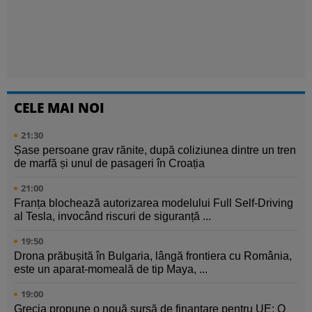
CELE MAI NOI
21:30
Șase persoane grav rănite, după coliziunea dintre un tren
de marfă și unul de pasageri în Croația
21:00
Franța blochează autorizarea modelului Full Self-Driving
al Tesla, invocând riscuri de siguranță ...
19:50
Drona prăbușită în Bulgaria, lângă frontiera cu România,
este un aparat-momeală de tip Maya, ...
19:00
Grecia propune o nouă sursă de finanțare pentru UE: O