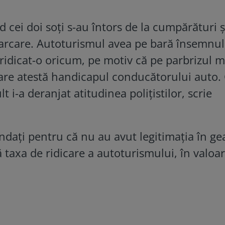
d cei doi soți s-au întors de la cumpărături 
parcare. Autoturismul avea pe bară însemnul
 ridicat-o oricum, pe motiv că pe parbrizul m
care atestă handicapul conducătorului auto. 
t i-a deranjat atitudinea polițistilor, scrie
ndați pentru că nu au avut legitimația în g
ă taxa de ridicare a autoturismului, în valoa