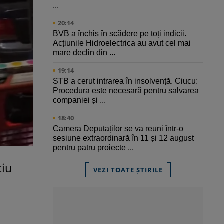
...
20:14
BVB a închis în scădere pe toți indicii.
Acțiunile Hidroelectrica au avut cel mai
mare declin din ...
19:14
STB a cerut intrarea în insolvență. Ciucu:
Procedura este necesară pentru salvarea
companiei și ...
18:40
Camera Deputaților se va reuni într-o
sesiune extraordinară în 11 și 12 august
pentru patru proiecte ...
ciu
VEZI TOATE ȘTIRILE