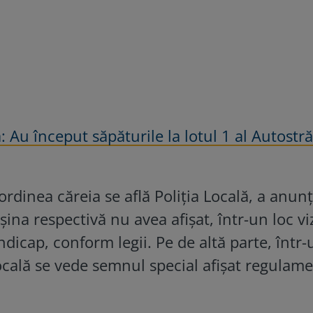
 Au început săpăturile la lotul 1 al Autostră
rdinea căreia se află Poliția Locală, a anunț
na respectivă nu avea afișat, într-un loc viz
icap, conform legii. Pe de altă parte, într-
locală se vede semnul special afișat regulam