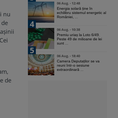
06 Aug. - 12:48
Energia solară ține în
și nu
echilibru sistemul energetic al
României, ...
4
 de
06 Aug. - 10:38
așinii
Premiu uriaș la Loto 6/49.
Cei
Peste 49 de milioane de lei
sunt ...
5
06 Aug. - 18:40
Camera Deputaților se va
reuni într-o sesiune
eam,
extraordinară ...
re de