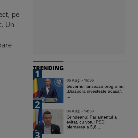
ect, pe
t. Un
oare
TRENDING
1
06 Aug. - 16:56
Guvernul lansează programul
„Diaspora investește acasă”.
...
2
06 Aug. - 14:58
Grindeanu: Parlamentul a
evitat, cu votul PSD,
pierderea a 5,8 ...
3