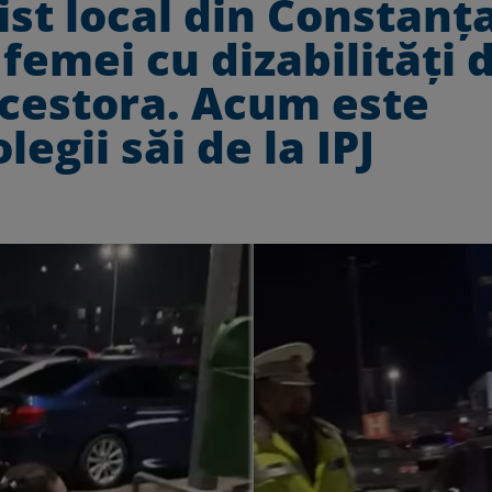
ist local din Constanț
femei cu dizabilități 
acestora. Acum este
egii săi de la IPJ