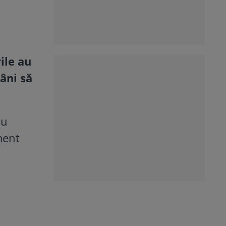
ile au
mâni să
du
ment