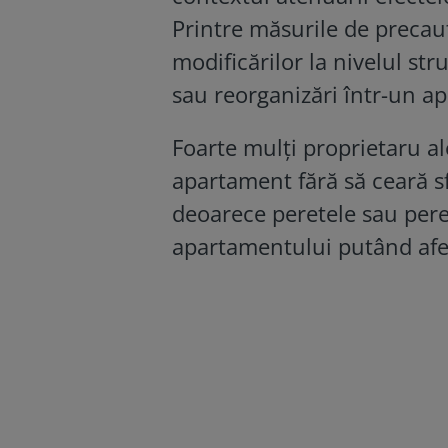
Printre măsurile de precauț
modificărilor la nivelul str
sau reorganizări într-un a
Foarte mulți proprietaru a
apartament fără să ceară sf
deoarece peretele sau pereț
apartamentului putând afec