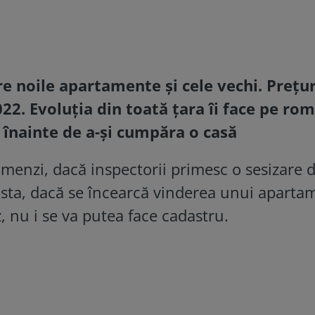
re noile apartamente și cele vechi. Prețur
022. Evoluția din toată țara îi face pe ro
 înainte de a-și cumpăra o casă
amenzi, dacă inspectorii primesc o sesizare 
 asta, dacă se încearcă vinderea unui aparta
 nu i se va putea face cadastru.