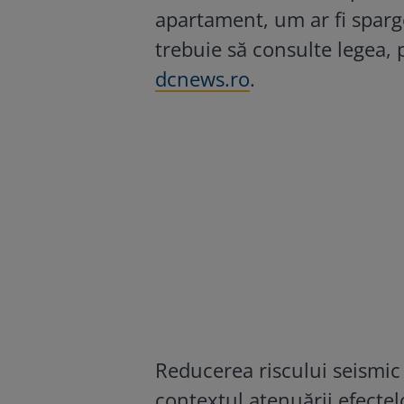
apartament, um ar fi sparg
trebuie să consulte legea, p
dcnews.ro
.
Reducerea riscului seismic 
contextul atenuării efecte