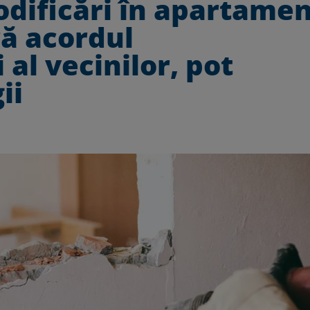
dificări în apartame
ră acordul
 al vecinilor, pot
ii