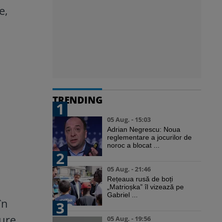
e,
TRENDING
1
05 Aug. - 15:03
Adrian Negrescu: Noua
reglementare a jocurilor de
noroc a blocat ...
2
05 Aug. - 21:46
Rețeaua rusă de boți
„Matrioșka” îl vizează pe
Gabriel ...
în
3
ure.
05 Aug. - 19:56