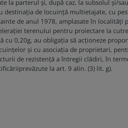
te la parterul şi, după caz, la subsolul şi/sau
 cu destinaţia de locuinţă multietajate, cu pe
înainte de anul 1978, amplasate în localităţi 
eleraţiei terenului pentru proiectare la cut
ă cu 0,20g, au obligaţia să acţioneze propor
ocuinţelor şi cu asociaţia de proprietari, pen
turii de rezistenţă a întregii clădiri, în ter
ficăriiprevăzute la art. 9 alin. (3) lit. g).