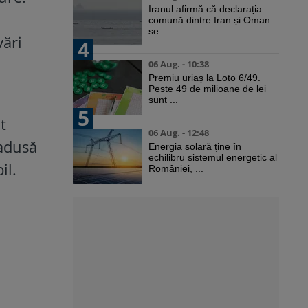
Iranul afirmă că declarația
comună dintre Iran și Oman
se ...
vări
4
06 Aug. - 10:38
Premiu uriaș la Loto 6/49.
Peste 49 de milioane de lei
sunt ...
5
t
06 Aug. - 12:48
 adusă
Energia solară ține în
echilibru sistemul energetic al
il.
României, ...