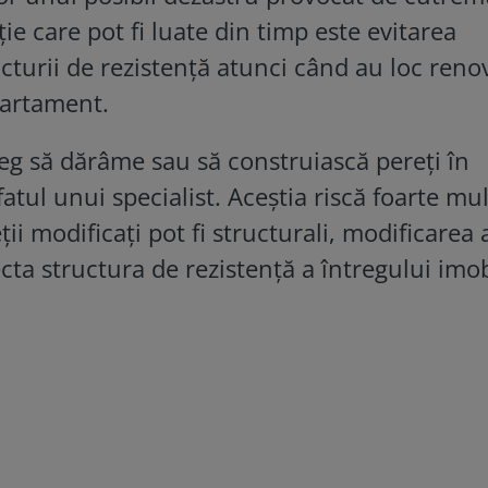
ie care pot fi luate din timp este evitarea
ucturii de rezistență atunci când au loc reno
partament.
leg să dărâme sau să construiască pereți în
atul unui specialist. Aceștia riscă foarte mul
ii modificați pot fi structurali, modificarea
ta structura de rezistență a întregului imob