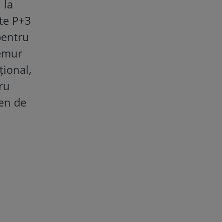
 la
ste P+3
pentru
remur
ţional,
tru
men de