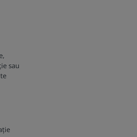
e,
ție sau
nte
aţie