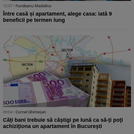
15:07 •
Fundeanu Madalina
Între casă și apartament, alege casa: iată 9
beneficii pe termen lung
09:04 •
Cornel Ghimeșan
Câţi bani trebuie să câştigi pe lună ca să-ţi poţi
achiziţiona un apartament în Bucureşti