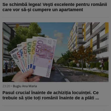
Se schimbă legea! Veşti excelente pentru românii
care vor să-şi cumpere un apartament
23:20 •
Bugiu ⁠Ana Maria
Pasul crucial înainte de achiziția locuinței. Ce
trebuie să știe toți românii înainte de a plăti ...