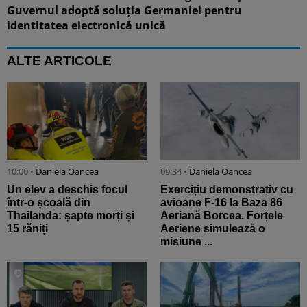
Guvernul adoptă soluția Germaniei pentru
identitatea electronică unică
ALTE ARTICOLE
10:00 •
Daniela Oancea
09:34 •
Daniela Oancea
Un elev a deschis focul
Exercițiu demonstrativ cu
într-o școală din
avioane F-16 la Baza 86
Thailanda: șapte morți și
Aeriană Borcea. Forțele
15 răniți
Aeriene simulează o
misiune ...