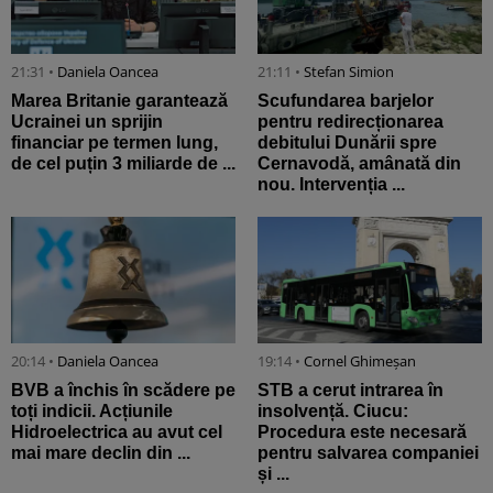
21:31 •
Daniela Oancea
21:11 •
Stefan Simion
Marea Britanie garantează
Scufundarea barjelor
Ucrainei un sprijin
pentru redirecționarea
financiar pe termen lung,
debitului Dunării spre
de cel puțin 3 miliarde de ...
Cernavodă, amânată din
nou. Intervenția ...
20:14 •
Daniela Oancea
19:14 •
Cornel Ghimeșan
BVB a închis în scădere pe
STB a cerut intrarea în
toți indicii. Acțiunile
insolvență. Ciucu:
Hidroelectrica au avut cel
Procedura este necesară
mai mare declin din ...
pentru salvarea companiei
și ...