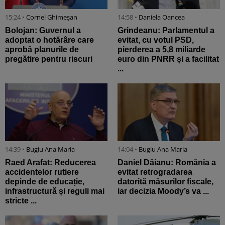
15:24 •
Cornel Ghimeșan
14:58 •
Daniela Oancea
Bolojan: Guvernul a
Grindeanu: Parlamentul a
adoptat o hotărâre care
evitat, cu votul PSD,
aprobă planurile de
pierderea a 5,8 miliarde
pregătire pentru riscuri
euro din PNRR și a facilitat
...
14:39 •
Bugiu ⁠Ana Maria
14:04 •
Bugiu ⁠Ana Maria
Raed Arafat: Reducerea
Daniel Dăianu: România a
accidentelor rutiere
evitat retrogradarea
depinde de educație,
datorită măsurilor fiscale,
infrastructură și reguli mai
iar decizia Moody’s va ...
stricte ...