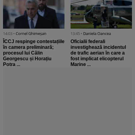
14:03 •
Cornel Ghimeșan
13:45 •
Daniela Oancea
ÎCCJ respinge contestațiile
Oficialii federali
în camera preliminară;
investighează incidentul
procesul lui Călin
de trafic aerian în care a
Georgescu și Horațiu
fost implicat elicopterul
Potra ...
Marine ...