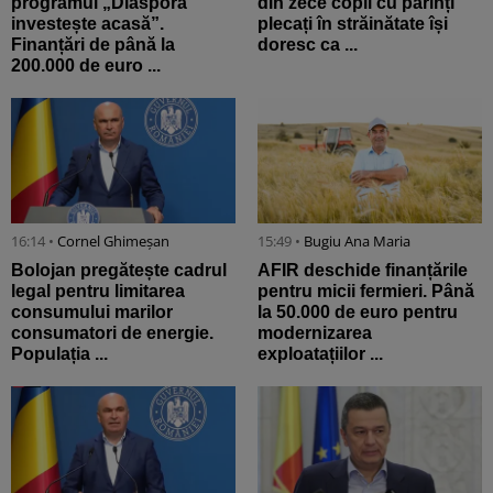
programul „Diaspora
din zece copii cu părinți
investește acasă”.
plecați în străinătate își
Finanțări de până la
doresc ca ...
200.000 de euro ...
16:14 •
Cornel Ghimeșan
15:49 •
Bugiu ⁠Ana Maria
Bolojan pregătește cadrul
AFIR deschide finanțările
legal pentru limitarea
pentru micii fermieri. Până
consumului marilor
la 50.000 de euro pentru
consumatori de energie.
modernizarea
Populația ...
exploatațiilor ...