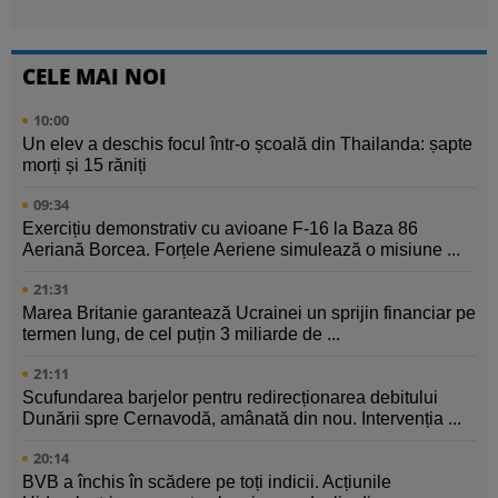
CELE MAI NOI
10:00
Un elev a deschis focul într-o școală din Thailanda: șapte
morți și 15 răniți
09:34
Exercițiu demonstrativ cu avioane F-16 la Baza 86
Aeriană Borcea. Forțele Aeriene simulează o misiune ...
21:31
Marea Britanie garantează Ucrainei un sprijin financiar pe
termen lung, de cel puțin 3 miliarde de ...
21:11
Scufundarea barjelor pentru redirecționarea debitului
Dunării spre Cernavodă, amânată din nou. Intervenția ...
20:14
BVB a închis în scădere pe toți indicii. Acțiunile