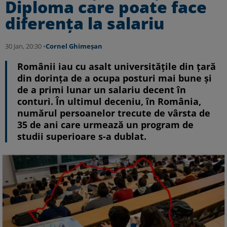
Diploma care poate face
diferenţa la salariu
30 Jan, 20:30 •
Cornel Ghimeșan
Românii iau cu asalt universitățile din țară
din dorința de a ocupa posturi mai bune și
de a primi lunar un salariu decent în
conturi. În ultimul deceniu, în România,
numărul persoanelor trecute de vârsta de
35 de ani care urmează un program de
studii superioare s-a dublat.