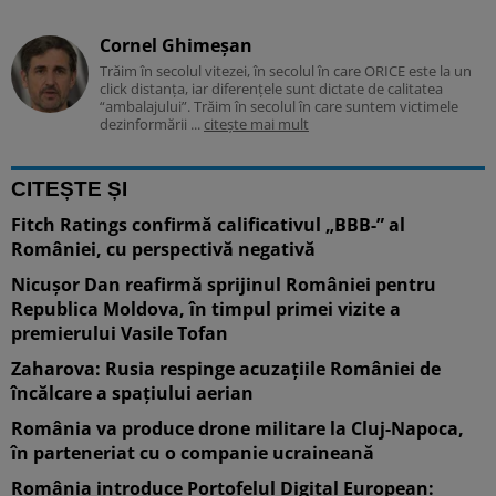
Cornel Ghimeșan
Trăim în secolul vitezei, în secolul în care ORICE este la un
click distanța, iar diferențele sunt dictate de calitatea
“ambalajului”. Trăim în secolul în care suntem victimele
dezinformării ...
citește mai mult
CITEȘTE ȘI
Fitch Ratings confirmă calificativul „BBB-” al
României, cu perspectivă negativă
Nicușor Dan reafirmă sprijinul României pentru
Republica Moldova, în timpul primei vizite a
premierului Vasile Tofan
Zaharova: Rusia respinge acuzațiile României de
încălcare a spațiului aerian
România va produce drone militare la Cluj-Napoca,
în parteneriat cu o companie ucraineană
România introduce Portofelul Digital European: