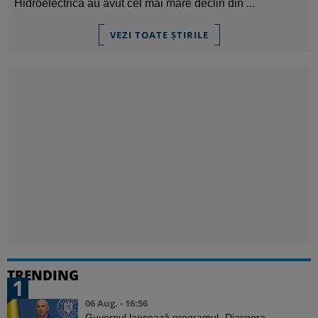
Hidroelectrica au avut cel mai mare declin din ...
VEZI TOATE ȘTIRILE
TRENDING
1
06 Aug. - 16:56
Guvernul lansează programul „Diaspora