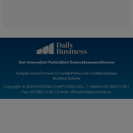
Știri Interne
Știri Politică
Știri Externe
Economie
Diverse
Echipa
Contact
Termeni Si Condiții
Politica De Confidentialitate
Modifică Setările
Copyright © 2026 RIDZONE COMPUTERS S.R.L. | Telefon 031.860.51.09 |
Fax: 037.860.31.60 | E-mail:
office@dailybusiness.ro