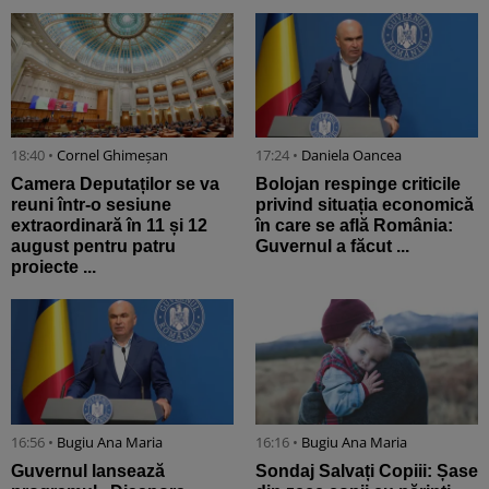
18:40 •
Cornel Ghimeșan
17:24 •
Daniela Oancea
Camera Deputaților se va
Bolojan respinge criticile
reuni într-o sesiune
privind situația economică
extraordinară în 11 și 12
în care se află România:
august pentru patru
Guvernul a făcut ...
proiecte ...
16:56 •
Bugiu ⁠Ana Maria
16:16 •
Bugiu ⁠Ana Maria
Guvernul lansează
Sondaj Salvați Copiii: Șase