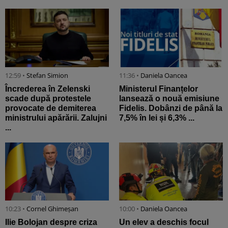
12:59 •
Stefan Simion
11:36 •
Daniela Oancea
Încrederea în Zelenski
Ministerul Finanțelor
scade după protestele
lansează o nouă emisiune
provocate de demiterea
Fidelis. Dobânzi de până la
ministrului apărării. Zalujni
7,5% în lei și 6,3% ...
...
10:23 •
Cornel Ghimeșan
10:00 •
Daniela Oancea
Ilie Bolojan despre criza
Un elev a deschis focul