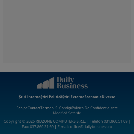
Știri Interne
Știri Politică
Știri Externe
Economie
Diverse
Echipa
Contact
Termeni Si Condiții
Politica De Confidentialitate
Modifică Setările
Copyright © 2026 RIDZONE COMPUTERS S.R.L. | Telefon 031.860.51.09 |
Fax: 037.860.31.60 | E-mail:
office@dailybusiness.ro