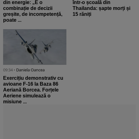
din energie: „E o
într-o școală din
combinație de decizii
Thailanda: șapte morți și
greșite, de incompetență,
15 răniți
poate ...
09:34 •
Daniela Oancea
Exercițiu demonstrativ cu
avioane F-16 la Baza 86
Aeriană Borcea. Forțele
Aeriene simulează o
misiune ...