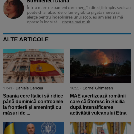
Bumbeneci Diana
Într-o mare de oameni care merg în direcții simple, seci sau
poate chiar absurde, o lume grăbită și gata mereu să
alerge pentru îndeplinirea unui scop, eu am ales să mă
opresc în loc și să ...
citește mai mult
ALTE ARTICOLE
17:41 •
Daniela Oancea
16:55 •
Cornel Ghimeșan
Spania cere Italiei să ridice
MAE avertizează românii
până duminică controalele
care călătoresc în Sicilia
la frontieră și amenință cu
după intensificarea
măsuri de ...
activității vulcanului Etna