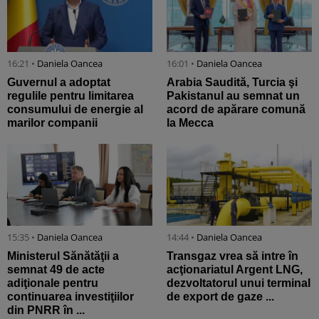
16:21 •
Daniela Oancea
16:01 •
Daniela Oancea
Guvernul a adoptat
Arabia Saudită, Turcia şi
regulile pentru limitarea
Pakistanul au semnat un
consumului de energie al
acord de apărare comună
marilor companii
la Mecca
15:35 •
Daniela Oancea
14:44 •
Daniela Oancea
Ministerul Sănătăţii a
Transgaz vrea să intre în
semnat 49 de acte
acţionariatul Argent LNG,
adiţionale pentru
dezvoltatorul unui terminal
continuarea investiţiilor
de export de gaze ...
din PNRR în ...