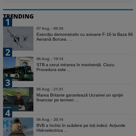
TRENDING
1
07 Aug. - 09:34
Exercițiu demonstrativ cu avioane F-16 la Baza 86
Aeriană Borcea. ...
2
06 Aug. - 19:14
STB a cerut intrarea în insolvență. Ciucu:
Procedura este ...
3
06 Aug. - 21:31
Marea Britanie garantează Ucrainei un sprijin
financiar pe termen ...
4
06 Aug. - 20:14
BVB a închis în scădere pe toți indicii. Acțiunile
Hidroelectrica ...