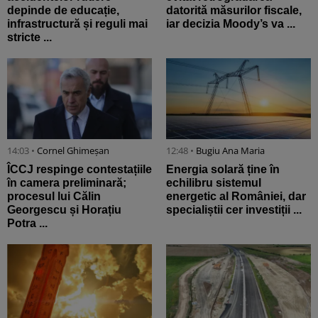
depinde de educație,
datorită măsurilor fiscale,
infrastructură și reguli mai
iar decizia Moody’s va ...
stricte ...
14:03 •
Cornel Ghimeșan
12:48 •
Bugiu ⁠Ana Maria
ÎCCJ respinge contestațiile
Energia solară ține în
în camera preliminară;
echilibru sistemul
procesul lui Călin
energetic al României, dar
Georgescu și Horațiu
specialiștii cer investiții ...
Potra ...