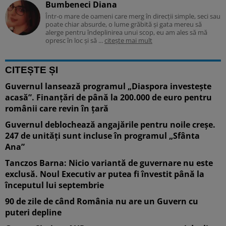
Bumbeneci Diana
Într-o mare de oameni care merg în direcții simple, seci sau
poate chiar absurde, o lume grăbită și gata mereu să
alerge pentru îndeplinirea unui scop, eu am ales să mă
opresc în loc și să ...
citește mai mult
CITEȘTE ȘI
Guvernul lansează programul „Diaspora investește
acasă”. Finanțări de până la 200.000 de euro pentru
românii care revin în țară
Guvernul deblochează angajările pentru noile creșe.
247 de unități sunt incluse în programul „Sfânta
Ana”
Tanczos Barna: Nicio variantă de guvernare nu este
exclusă. Noul Executiv ar putea fi învestit până la
începutul lui septembrie
90 de zile de când România nu are un Guvern cu
puteri depline