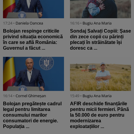
17:24 •
Daniela Oancea
16:16 •
Bugiu ⁠Ana Maria
Bolojan respinge criticile
Sondaj Salvați Copiii: Șase
privind situația economică
din zece copii cu părinți
în care se află România:
plecați în străinătate își
Guvernul a făcut ...
doresc ca ...
16:14 •
Cornel Ghimeșan
15:49 •
Bugiu ⁠Ana Maria
Bolojan pregătește cadrul
AFIR deschide finanțările
legal pentru limitarea
pentru micii fermieri. Până
consumului marilor
la 50.000 de euro pentru
consumatori de energie.
modernizarea
Populația ...
exploatațiilor ...