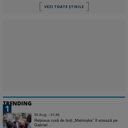
VEZI TOATE ȘTIRILE
TRENDING
1
05 Aug. - 21:46
Rețeaua rusă de boți „Matrioșka” îl vizează pe
Gabriel ...