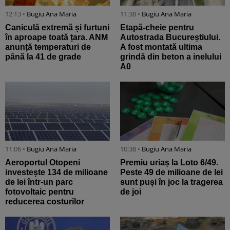
12:13 •
Bugiu ⁠Ana Maria
11:38 •
Bugiu ⁠Ana Maria
Caniculă extremă și furtuni
Etapă-cheie pentru
în aproape toată țara. ANM
Autostrada Bucureștiului.
anunță temperaturi de
A fost montată ultima
până la 41 de grade
grindă din beton a inelului
A0
11:06 •
Bugiu ⁠Ana Maria
10:38 •
Bugiu ⁠Ana Maria
Aeroportul Otopeni
Premiu uriaș la Loto 6/49.
investește 134 de milioane
Peste 49 de milioane de lei
de lei într-un parc
sunt puși în joc la tragerea
fotovoltaic pentru
de joi
reducerea costurilor