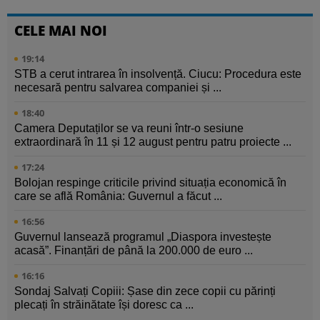
CELE MAI NOI
19:14
STB a cerut intrarea în insolvență. Ciucu: Procedura este
necesară pentru salvarea companiei și ...
18:40
Camera Deputaților se va reuni într-o sesiune
extraordinară în 11 și 12 august pentru patru proiecte ...
17:24
Bolojan respinge criticile privind situația economică în
care se află România: Guvernul a făcut ...
16:56
Guvernul lansează programul „Diaspora investește
acasă”. Finanțări de până la 200.000 de euro ...
16:16
Sondaj Salvați Copiii: Șase din zece copii cu părinți
plecați în străinătate își doresc ca ...