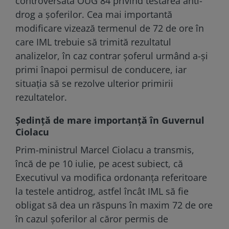
controversata OUG 84 privind testarea anti-
drog a șoferilor. Cea mai importantă
modificare vizează termenul de 72 de ore în
care IML trebuie să trimită rezultatul
analizelor, în caz contrar șoferul urmând a-și
primi înapoi permisul de conducere, iar
situația să se rezolve ulterior primirii
rezultatelor.
Ședință de mare importanță în Guvernul
Ciolacu
Prim-ministrul Marcel Ciolacu a transmis,
încă de pe 10 iulie, pe acest subiect, că
Executivul va modifica ordonanţa referitoare
la testele antidrog, astfel încât IML să fie
obligat să dea un răspuns în maxim 72 de ore
în cazul şoferilor al căror permis de