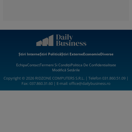
Știri Interne
Știri Politică
Știri Externe
Economie
Diverse
Echipa
Contact
Termeni Si Condiții
Politica De Confidentialitate
Modifică Setările
Copyright © 2026 RIDZONE COMPUTERS S.R.L. | Telefon 031.860.51.09 |
Fax: 037.860.31.60 | E-mail:
office@dailybusiness.ro