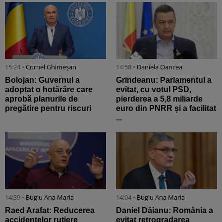
15:24 •
Cornel Ghimeșan
14:58 •
Daniela Oancea
Bolojan: Guvernul a
Grindeanu: Parlamentul a
adoptat o hotărâre care
evitat, cu votul PSD,
aprobă planurile de
pierderea a 5,8 miliarde
pregătire pentru riscuri
euro din PNRR și a facilitat
...
14:39 •
Bugiu ⁠Ana Maria
14:04 •
Bugiu ⁠Ana Maria
Raed Arafat: Reducerea
Daniel Dăianu: România a
accidentelor rutiere
evitat retrogradarea