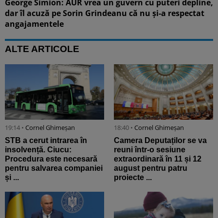
George Simion: AUR vrea un guvern cu puteri depline,
dar îl acuză pe Sorin Grindeanu că nu și-a respectat
angajamentele
ALTE ARTICOLE
19:14 •
Cornel Ghimeșan
18:40 •
Cornel Ghimeșan
STB a cerut intrarea în
Camera Deputaților se va
insolvență. Ciucu:
reuni într-o sesiune
Procedura este necesară
extraordinară în 11 și 12
pentru salvarea companiei
august pentru patru
și ...
proiecte ...