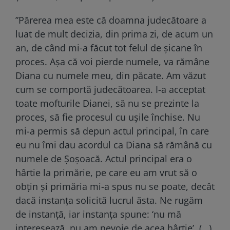
”Părerea mea este că doamna judecătoare a
luat de mult decizia, din prima zi, de acum un
an, de când mi-a făcut tot felul de șicane în
proces. Așa că voi pierde numele, va rămâne
Diana cu numele meu, din păcate. Am văzut
cum se comportă judecătoarea. I-a acceptat
toate mofturile Dianei, să nu se prezinte la
proces, să fie procesul cu ușile închise. Nu
mi-a permis să depun actul principal, în care
eu nu îmi dau acordul ca Diana să rămână cu
numele de Șoșoacă. Actul principal era o
hârtie la primărie, pe care eu am vrut să o
obțin și primăria mi-a spus nu se poate, decât
dacă instanța solicită lucrul ăsta. Ne rugăm
de instanță, iar instanța spune: ‘nu mă
interesează, nu am nevoie de acea hârtie’. (…)