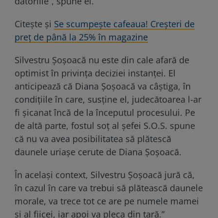
datoriile”, spune el.
Citește și
Se scumpeşte cafeaua! Creşteri de
preţ de până la 25% în magazine
Silvestru Șoșoacă nu este din cale afară de
optimist în privința deciziei instanței. El
anticipează că Diana Șoșoacă va câștiga, în
condițiile în care, susține el, judecătoarea l-ar
fi șicanat încă de la începutul procesului. Pe
de altă parte, fostul soț al șefei S.O.S. spune
că nu va avea posibilitatea să plătescă
daunele uriașe cerute de Diana Șoșoacă.
În același context, Silvestru Șoșoacă jură că,
în cazul în care va trebui să plătească daunele
morale, va trece tot ce are pe numele mamei
și al fiicei, iar apoi va pleca din țară.”