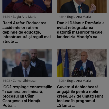
14:39 •
Bugiu ⁠Ana Maria
14:04 •
Bugiu ⁠Ana Maria
Raed Arafat: Reducerea
Daniel Dăianu: România a
accidentelor rutiere
evitat retrogradarea
depinde de educație,
datorită măsurilor fiscale,
infrastructură și reguli mai
iar decizia Moody’s va ...
stricte ...
14:03 •
Cornel Ghimeșan
13:26 •
Bugiu ⁠Ana Maria
ÎCCJ respinge contestațiile
Guvernul deblochează
în camera preliminară;
angajările pentru noile
procesul lui Călin
creșe. 247 de unități sunt
Georgescu și Horațiu
incluse în programul
Potra ...
„Sfânta ...