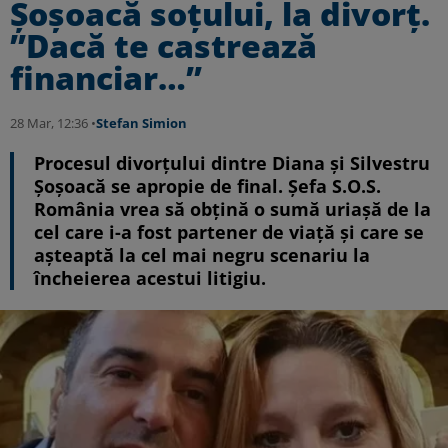
Șoșoacă soțului, la divorț.
”Dacă te castrează
financiar…”
28 Mar, 12:36 •
Stefan Simion
Procesul divorțului dintre Diana și Silvestru
Șoșoacă se apropie de final. Șefa S.O.S.
România vrea să obțină o sumă uriașă de la
cel care i-a fost partener de viață și care se
așteaptă la cel mai negru scenariu la
încheierea acestui litigiu.