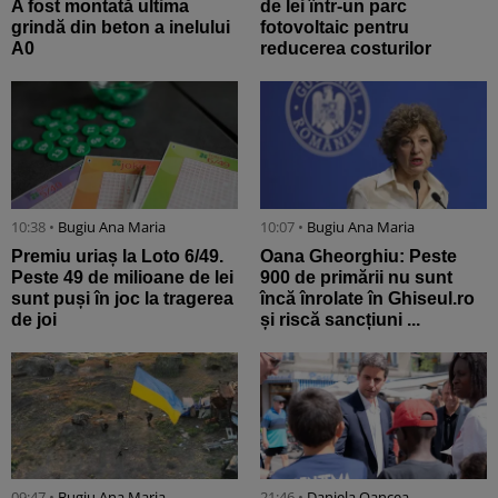
A fost montată ultima
de lei într-un parc
grindă din beton a inelului
fotovoltaic pentru
A0
reducerea costurilor
10:38 •
Bugiu ⁠Ana Maria
10:07 •
Bugiu ⁠Ana Maria
Premiu uriaș la Loto 6/49.
Oana Gheorghiu: Peste
Peste 49 de milioane de lei
900 de primării nu sunt
sunt puși în joc la tragerea
încă înrolate în Ghiseul.ro
de joi
și riscă sancțiuni ...
09:47 •
Bugiu ⁠Ana Maria
21:46 •
Daniela Oancea