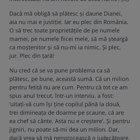
Dacă mă obligă să plătesc și daune Dianei,
aia nu mai e justiție. Iar eu plec din România.
O să trec toate proprietățile de pe numele
mamei, pe numele fiicei mele, să mă șteargă
ca moștenitor și să nu-mi ia nimic. Și plec,
jur. Plec din țară!
Nu cred că se va pune problema ca să
plătesc, pe bune, această sumă. Că un milion
pentru fetiță nu are cum. Pentru că tot ce am
spus anul trecut, într-un interviu, a fost:
‘uitați-vă cum își ține copilul până la două,
trei dimineața de doarme pe scaune, că are
ea chef să cânte. Asta nu e creștere’. Și pentru
jigniri, nu poate să-mi dea un milion. Dar,
dacă vrea să mă nenorocească o judecătoare,