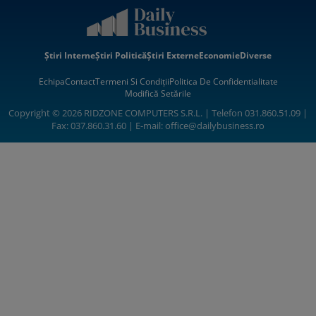
Știri Interne
Știri Politică
Știri Externe
Economie
Diverse
Echipa
Contact
Termeni Si Condiții
Politica De Confidentialitate
Modifică Setările
Copyright © 2026 RIDZONE COMPUTERS S.R.L. | Telefon 031.860.51.09 |
Fax: 037.860.31.60 | E-mail:
office@dailybusiness.ro