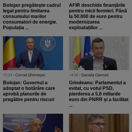
Bolojan pregătește cadrul
AFIR deschide finanțările
legal pentru limitarea
pentru micii fermieri. Până
consumului marilor
la 50.000 de euro pentru
consumatori de energie.
modernizarea
Populația ...
exploatațiilor ...
15:24 •
Cornel Ghimeșan
14:58 •
Daniela Oancea
Bolojan: Guvernul a
Grindeanu: Parlamentul a
adoptat o hotărâre care
evitat, cu votul PSD,
aprobă planurile de
pierderea a 5,8 miliarde
pregătire pentru riscuri
euro din PNRR și a facilitat
...