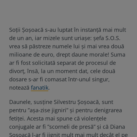
Soții Șoșoacă s-au luptat în instanță mai mult
de un an, iar mizele sunt uriașe: șefa S.O.S.
vrea să păstreze numele lui și mai vrea două
milioane de euro, drept daune morale! Suma
ar fi fost solicitată separat de procesul de
divorț, însă, la un moment dat, cele două
dosare s-ar fi comasat într-unul singur,
notează
fanatik
.
Daunele, susține Silvestru Șoșoacă, sunt
pentru ”așa-zise jigniri” și pentru denigrarea
fetiței. Acesta mai spune că violențele
conjugale ar fi ”scorneli de presă” și că Diana
Șoșoacă l-ar fi jignit mult mai mult decât el pe