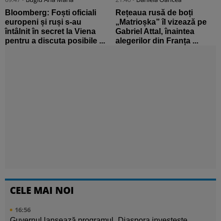
Bloomberg: Foști oficiali
Rețeaua rusă de boți
europeni și ruși s-au
„Matrioșka” îl vizează pe
întâlnit în secret la Viena
Gabriel Attal, înaintea
pentru a discuta posibile ...
alegerilor din Franța ...
CELE MAI NOI
16:56
Guvernul lansează programul „Diaspora investește