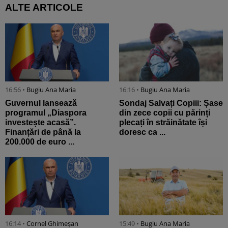
ALTE ARTICOLE
16:56 •
Bugiu ⁠Ana Maria
16:16 •
Bugiu ⁠Ana Maria
Guvernul lansează
Sondaj Salvați Copiii: Șase
programul „Diaspora
din zece copii cu părinți
investește acasă”.
plecați în străinătate își
Finanțări de până la
doresc ca ...
200.000 de euro ...
16:14 •
Cornel Ghimeșan
15:49 •
Bugiu ⁠Ana Maria