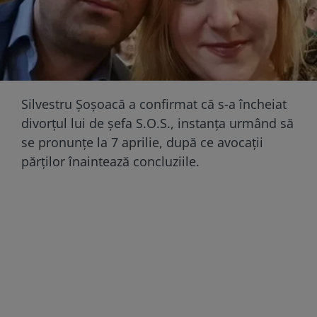
Silvestru Șoșoacă a confirmat că s-a încheiat
divorțul lui de șefa S.O.S., instanța urmând să
se pronunțe la 7 aprilie, după ce avocații
părților înaintează concluziile.