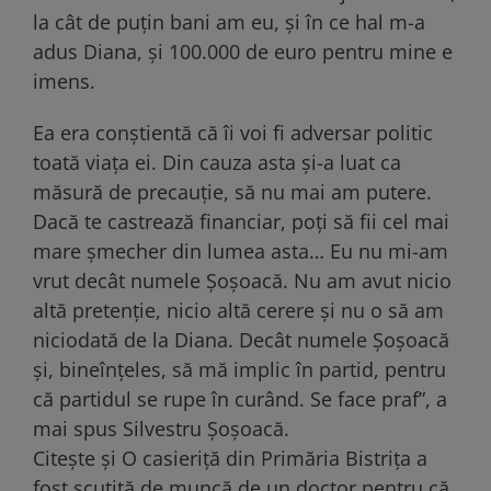
la cât de puțin bani am eu, și în ce hal m-a
adus Diana, și 100.000 de euro pentru mine e
imens.
Ea era conștientă că îi voi fi adversar politic
toată viața ei. Din cauza asta și-a luat ca
măsură de precauție, să nu mai am putere.
Dacă te castrează financiar, poți să fii cel mai
mare șmecher din lumea asta… Eu nu mi-am
vrut decât numele Șoșoacă. Nu am avut nicio
altă pretenție, nicio altă cerere și nu o să am
niciodată de la Diana. Decât numele Șoșoacă
și, bineînțeles, să mă implic în partid, pentru
că partidul se rupe în curând. Se face praf”, a
mai spus Silvestru Șoșoacă.
Citește și
O casieriță din Primăria Bistrița a
fost scutită de muncă de un doctor pentru că