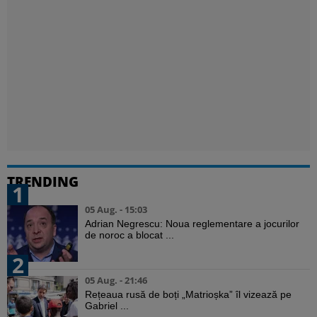
TRENDING
1
05 Aug. - 15:03
Adrian Negrescu: Noua reglementare a jocurilor
de noroc a blocat ...
2
05 Aug. - 21:46
Rețeaua rusă de boți „Matrioșka” îl vizează pe
Gabriel ...