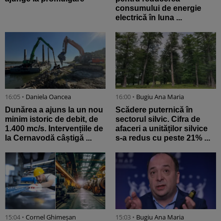
consumului de energie
electrică în luna ...
16:05 •
Daniela Oancea
16:00 •
Bugiu ⁠Ana Maria
Dunărea a ajuns la un nou
Scădere puternică în
minim istoric de debit, de
sectorul silvic. Cifra de
1.400 mc/s. Intervențiile de
afaceri a unităților silvice
la Cernavodă câștigă ...
s-a redus cu peste 21% ...
15:04 •
Cornel Ghimeșan
15:03 •
Bugiu ⁠Ana Maria