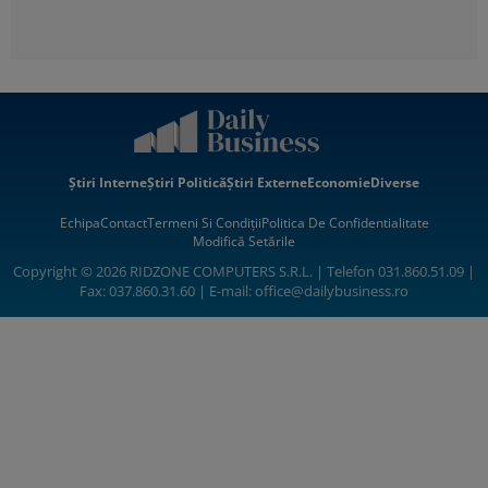
Știri Interne
Știri Politică
Știri Externe
Economie
Diverse
Echipa
Contact
Termeni Si Condiții
Politica De Confidentialitate
Modifică Setările
Copyright © 2026 RIDZONE COMPUTERS S.R.L. | Telefon 031.860.51.09 |
Fax: 037.860.31.60 | E-mail:
office@dailybusiness.ro