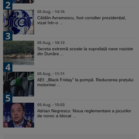
2
05 Aug. - 14:16
Cătălin Avramescu, fost consilier prezidențial,
vizat într-o ...
3
05 Aug. - 10:13
Seceta extremă scoate la suprafață nave naziste
din Dunăre ...
4
05 Aug. - 11:11
AEI: „Black Friday” la pompă. Reducerea prețului
motorinei ...
5
05 Aug. - 15:03
Adrian Negrescu: Noua reglementare a jocurilor
de noroc a blocat ...