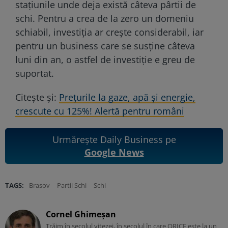
staţiunile unde deja există câteva pârtii de
schi. Pentru a crea de la zero un domeniu
schiabil, investiţia ar creşte considerabil, iar
pentru un business care se susţine câteva
luni din an, o astfel de investiţie e greu de
suportat.
Citește și:
Prețurile la gaze, apă și energie,
crescute cu 125%! Alertă pentru români
Urmărește Daily Business pe
Google News
TAGS:
Brasov
Partii Schi
Schi
Cornel Ghimeșan
Trăim în secolul vitezei, în secolul în care ORICE este la un