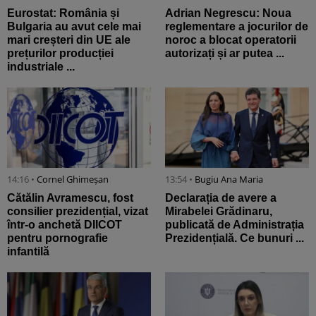
Eurostat: România și
Adrian Negrescu: Noua
Bulgaria au avut cele mai
reglementare a jocurilor de
mari creșteri din UE ale
noroc a blocat operatorii
prețurilor producției
autorizați și ar putea ...
industriale ...
14:16 •
Cornel Ghimeșan
13:54 •
Bugiu ⁠Ana Maria
Cătălin Avramescu, fost
Declarația de avere a
consilier prezidențial, vizat
Mirabelei Grădinaru,
într-o anchetă DIICOT
publicată de Administrația
pentru pornografie
Prezidențială. Ce bunuri ...
infantilă