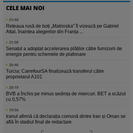
CELE MAI NOI
21:46
Rețeaua rusă de boți „Matrioșka” îl vizează pe Gabriel
Attal, înaintea alegerilor din Franța ...
21:08
Senatul a adoptat accelerarea plăților către furnizorii de
energie pentru schemele de plafonare
20:46
Turcia: CarrefourSA finalizează transferul către
proprietarul A101
20:19
BVB a închis pe minus ședința de miercuri. BET a scăzut
cu 0,57%
19:56
Iranul afirmă că declarația comună dintre Iran și Oman se
află în stadiul final de redactare