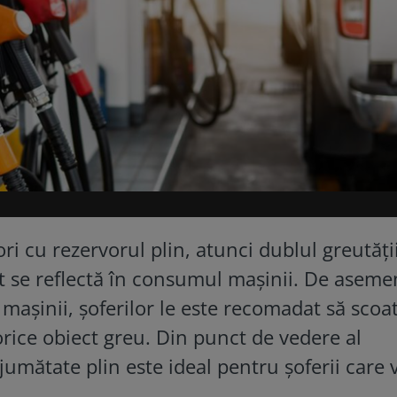
ri cu rezervorul plin, atunci dublul greutăți
t se reflectă în consumul mașinii. De aseme
așinii, șoferilor le este recomadat să scoa
orice obiect greu. Din punct de vedere al
umătate plin este ideal pentru șoferii care 