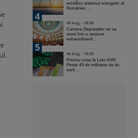
echilibru sistemul energetic al
României, ...
Se
4
i
06 Aug. - 18:40
Camera Deputaților se va
reuni într-o sesiune
extraordinară ...
de
5
ul.
06 Aug. - 10:38
Premiu uriaș la Loto 6/49.
Peste 49 de milioane de lei
sunt ...