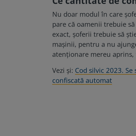
Ce cantitate de co
Nu doar modul în care șofe
pare că oamenii trebuie să 
exact, șoferii trebuie să ș
mașinii, pentru a nu ajung
atenționare mereu aprins, f
Vezi și:
Cod silvic 2023. Se
confiscată automat