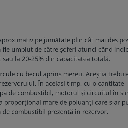
 aproximativ pe jumătate plin cât mai des pos
ă fie umplut de către șoferi atunci când indi
t sau la 20-25% din capacitatea totală.
circule cu becul aprins mereu. Aceștia trebui
rezervorului. În același timp, cu o cantitate
pa de combustibil, motorul și circuitul în si
ea proporțional mare de poluanți care s-ar p
 de combustibil prezentă în rezervor.