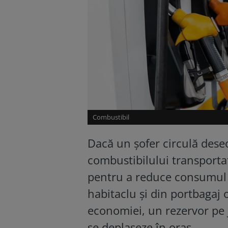
Combustibil
Dacă un șofer circulă deseo
combustibilului transporta
pentru a reduce consumul m
habitaclu și din portbagaj 
economiei, un rezervor pe j
se deplaseze în oraș.