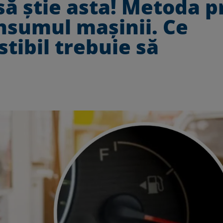
 să știe asta! Metoda p
nsumul mașinii. Ce
tibil trebuie să