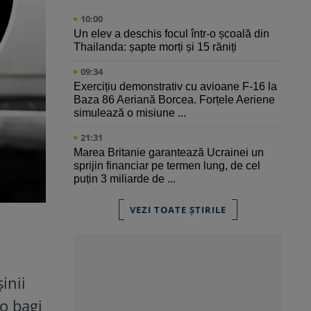
10:00
Un elev a deschis focul într-o școală din
Thailanda: șapte morți și 15 răniți
09:34
Exercițiu demonstrativ cu avioane F-16 la
Baza 86 Aeriană Borcea. Forțele Aeriene
simulează o misiune ...
21:31
Marea Britanie garantează Ucrainei un
sprijin financiar pe termen lung, de cel
puțin 3 miliarde de ...
VEZI TOATE ȘTIRILE
inii
o bagi