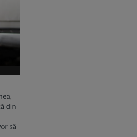
i
nea,
tă din
vor să