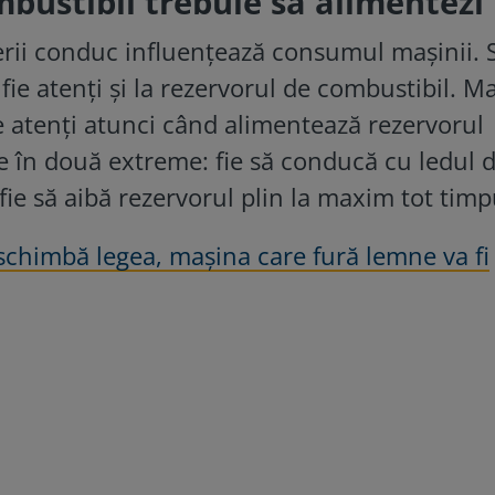
mbustibil trebuie să alimentezi
rii conduc influențează consumul mașinii. 
fie atenți și la rezervorul de combustibil. Ma
tie atenți atunci când alimentează rezervorul
e în două extreme: fie să conducă cu ledul 
ie să aibă rezervorul plin la maxim tot timp
 schimbă legea, maşina care fură lemne va fi