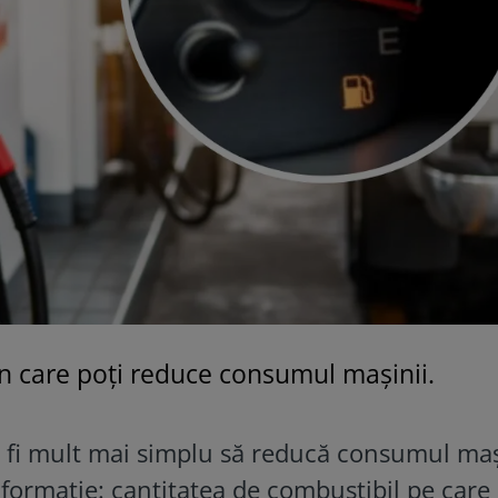
in care poți reduce consumul mașinii.
a fi mult mai simplu să reducă consumul maș
formație: cantitatea de combustibil pe care 