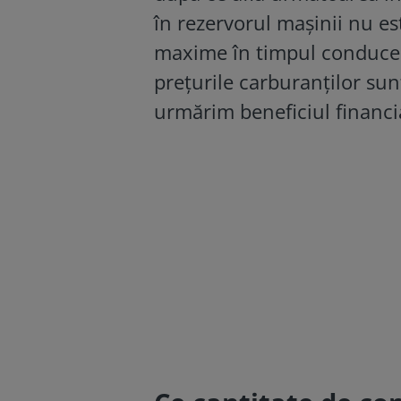
în rezervorul mașinii nu es
maxime în timpul conducer
prețurile carburanților sunt
urmărim beneficiul financi