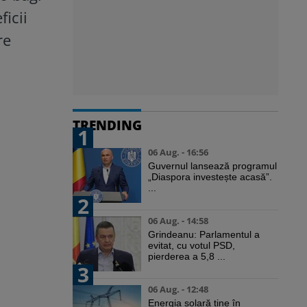
icii
re
TRENDING
1
06 Aug. - 16:56
Guvernul lansează programul
„Diaspora investește acasă”.
...
2
06 Aug. - 14:58
Grindeanu: Parlamentul a
evitat, cu votul PSD,
pierderea a 5,8 ...
3
06 Aug. - 12:48
Energia solară ține în