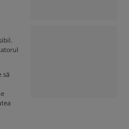
ibil.
catorul
e să
ne
utea