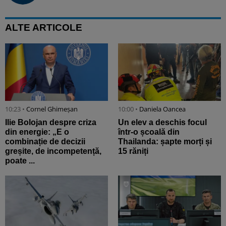
ALTE ARTICOLE
10:23 •
Cornel Ghimeșan
10:00 •
Daniela Oancea
Ilie Bolojan despre criza
Un elev a deschis focul
din energie: „E o
într-o școală din
combinație de decizii
Thailanda: șapte morți și
greșite, de incompetență,
15 răniți
poate ...