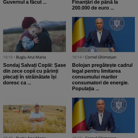
Guvernul a făcut ...
Finanțări de până la
200.000 de euro ...
16:16 •
Bugiu ⁠Ana Maria
16:14 •
Cornel Ghimeșan
Sondaj Salvați Copiii: Șase
Bolojan pregătește cadrul
din zece copii cu părinți
legal pentru limitarea
plecați în străinătate își
consumului marilor
doresc ca ...
consumatori de energie.
Populația ...