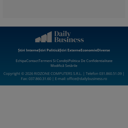
Știri Interne
Știri Politică
Știri Externe
Economie
Diverse
Echipa
Contact
Termeni Si Condiții
Politica De Confidentialitate
Modifică Setările
Copyright © 2026 RIDZONE COMPUTERS S.R.L. | Telefon 031.860.51.09 |
Fax: 037.860.31.60 | E-mail:
office@dailybusiness.ro