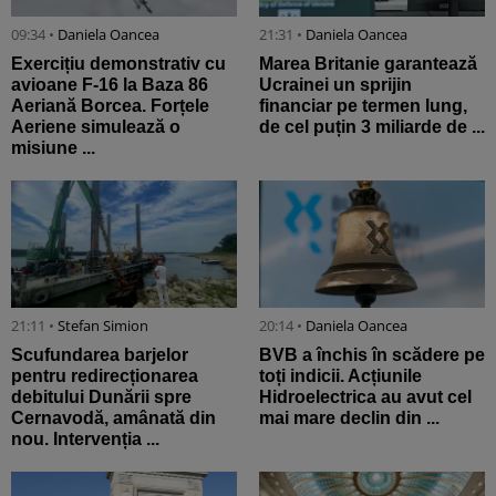
09:34 •
Daniela Oancea
21:31 •
Daniela Oancea
Exercițiu demonstrativ cu
Marea Britanie garantează
avioane F-16 la Baza 86
Ucrainei un sprijin
Aeriană Borcea. Forțele
financiar pe termen lung,
Aeriene simulează o
de cel puțin 3 miliarde de ...
misiune ...
21:11 •
Stefan Simion
20:14 •
Daniela Oancea
Scufundarea barjelor
BVB a închis în scădere pe
pentru redirecționarea
toți indicii. Acțiunile
debitului Dunării spre
Hidroelectrica au avut cel
Cernavodă, amânată din
mai mare declin din ...
nou. Intervenția ...