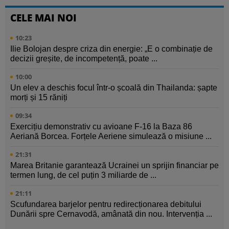
CELE MAI NOI
10:23
Ilie Bolojan despre criza din energie: „E o combinație de
decizii greșite, de incompetență, poate ...
10:00
Un elev a deschis focul într-o școală din Thailanda: șapte
morți și 15 răniți
09:34
Exercițiu demonstrativ cu avioane F-16 la Baza 86
Aeriană Borcea. Forțele Aeriene simulează o misiune ...
21:31
Marea Britanie garantează Ucrainei un sprijin financiar pe
termen lung, de cel puțin 3 miliarde de ...
21:11
Scufundarea barjelor pentru redirecționarea debitului
Dunării spre Cernavodă, amânată din nou. Intervenția ...