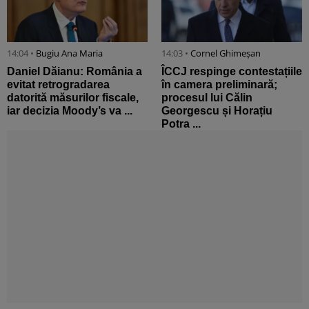
14:04 •
Bugiu ⁠Ana Maria
14:03 •
Cornel Ghimeșan
Daniel Dăianu: România a
ÎCCJ respinge contestațiile
evitat retrogradarea
în camera preliminară;
datorită măsurilor fiscale,
procesul lui Călin
iar decizia Moody’s va ...
Georgescu și Horațiu
Potra ...