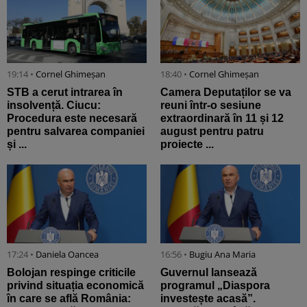
19:14 •
Cornel Ghimeșan
18:40 •
Cornel Ghimeșan
STB a cerut intrarea în
Camera Deputaților se va
insolvență. Ciucu:
reuni într-o sesiune
Procedura este necesară
extraordinară în 11 și 12
pentru salvarea companiei
august pentru patru
și ...
proiecte ...
17:24 •
Daniela Oancea
16:56 •
Bugiu ⁠Ana Maria
Bolojan respinge criticile
Guvernul lansează
privind situația economică
programul „Diaspora
în care se află România:
investește acasă”.