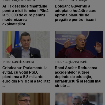
15:49 •
Bugiu ⁠Ana Maria
15:24 •
Cornel Ghimeșan
AFIR deschide finanțările
Bolojan: Guvernul a
pentru micii fermieri. Până
adoptat o hotărâre care
la 50.000 de euro pentru
aprobă planurile de
modernizarea
pregătire pentru riscuri
exploatațiilor ...
14:58 •
Daniela Oancea
14:39 •
Bugiu ⁠Ana Maria
Grindeanu: Parlamentul a
Raed Arafat: Reducerea
evitat, cu votul PSD,
accidentelor rutiere
pierderea a 5,8 miliarde
depinde de educație,
euro din PNRR și a facilitat
infrastructură și reguli mai
...
stricte ...