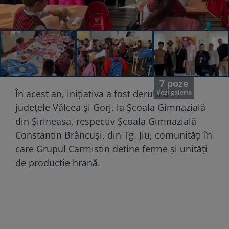
7 poze
În acest an, inițiativa a fost derulată în
Vezi galeria
județele Vâlcea și Gorj, la Școala Gimnazială
din Șirineasa, respectiv Școala Gimnazială
Constantin Brâncuși, din Tg. Jiu, comunități în
care Grupul Carmistin deține ferme și unități
de producție hrană.