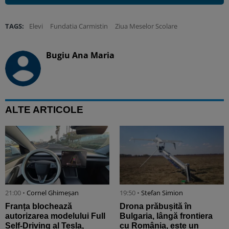
TAGS:
Elevi
Fundatia Carmistin
Ziua Meselor Scolare
Bugiu ⁠Ana Maria
ALTE ARTICOLE
21:00 •
Cornel Ghimeșan
19:50 •
Stefan Simion
Franța blochează
Drona prăbușită în
autorizarea modelului Full
Bulgaria, lângă frontiera
Self-Driving al Tesla,
cu România, este un