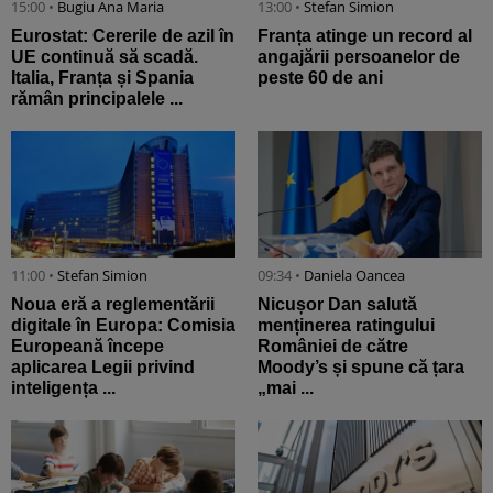
15:00 •
Bugiu ⁠Ana Maria
13:00 •
Stefan Simion
Eurostat: Cererile de azil în
Franța atinge un record al
UE continuă să scadă.
angajării persoanelor de
Italia, Franța și Spania
peste 60 de ani
rămân principalele ...
11:00 •
Stefan Simion
09:34 •
Daniela Oancea
Noua eră a reglementării
Nicușor Dan salută
digitale în Europa: Comisia
menținerea ratingului
Europeană începe
României de către
aplicarea Legii privind
Moody’s și spune că țara
inteligența ...
„mai ...