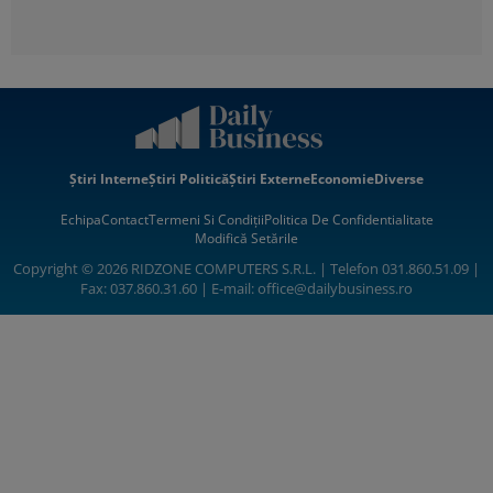
Știri Interne
Știri Politică
Știri Externe
Economie
Diverse
Echipa
Contact
Termeni Si Condiții
Politica De Confidentialitate
Modifică Setările
Copyright © 2026 RIDZONE COMPUTERS S.R.L. | Telefon 031.860.51.09 |
Fax: 037.860.31.60 | E-mail:
office@dailybusiness.ro