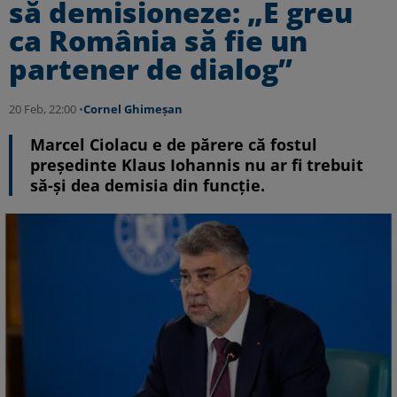
să demisioneze: „E greu
ca România să fie un
partener de dialog”
20 Feb, 22:00 •
Cornel Ghimeșan
Marcel Ciolacu e de părere că fostul
președinte Klaus Iohannis nu ar fi trebuit
să-și dea demisia din funcție.