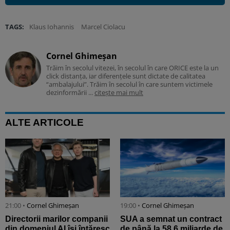
TAGS:
Klaus Iohannis
Marcel Ciolacu
Cornel Ghimeșan
Trăim în secolul vitezei, în secolul în care ORICE este la un
click distanța, iar diferențele sunt dictate de calitatea
“ambalajului”. Trăim în secolul în care suntem victimele
dezinformării ...
citește mai mult
ALTE ARTICOLE
21:00 •
Cornel Ghimeșan
19:00 •
Cornel Ghimeșan
Directorii marilor companii
SUA a semnat un contract
din domeniul AI își întăresc
de până la 58,6 miliarde de