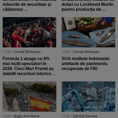
măsurile de securitate și
dolari cu Lockheed Martin
călătoresc ...
pentru producția de ...
17:00 •
Cornel Ghimeșan
15:00 •
Cornel Ghimeșan
Formula 1 atrage cu 6%
SUA restituie Indoneziei
mai mulți spectatori în
artefacte de patrimoniu
2026. Cinci Mari Premii au
recuperate de FBI
stabilit recorduri istorice ...
13:00 •
Bugiu ⁠Ana Maria
11:00 •
Daniela Oancea