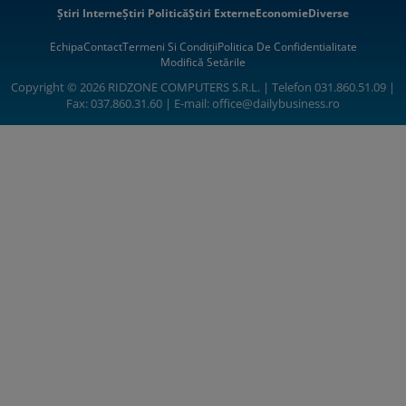
Știri Interne
Știri Politică
Știri Externe
Economie
Diverse
Echipa
Contact
Termeni Si Condiții
Politica De Confidentialitate
Modifică Setările
Copyright © 2026 RIDZONE COMPUTERS S.R.L. | Telefon 031.860.51.09 |
Fax: 037.860.31.60 | E-mail:
office@dailybusiness.ro