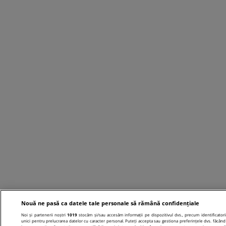
Nouă ne pasă ca datele tale personale să rămână confidențiale
Noi și partenerii noștri
1019
stocăm și/sau accesăm informații pe dispozitivul dvs., precum identificatori
unici pentru prelucrarea datelor cu caracter personal. Puteți accepta sau gestiona preferințele dvs. făcând 