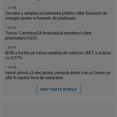
21:08
Senatul a adoptat accelerarea plăților către furnizorii de
energie pentru schemele de plafonare
20:46
Turcia: CarrefourSA finalizează transferul către
proprietarul A101
20:19
BVB a închis pe minus ședința de miercuri. BET a scăzut
cu 0,57%
19:56
Iranul afirmă că declarația comună dintre Iran și Oman se
află în stadiul final de redactare
VEZI TOATE ȘTIRILE