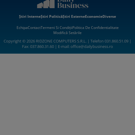
Știri Interne
Știri Politică
Știri Externe
Economie
Diverse
Echipa
Contact
Termeni Si Condiții
Politica De Confidentialitate
Modifică Setările
Copyright © 2026 RIDZONE COMPUTERS S.R.L. | Telefon 031.860.51.09 |
Fax: 037.860.31.60 | E-mail:
office@dailybusiness.ro