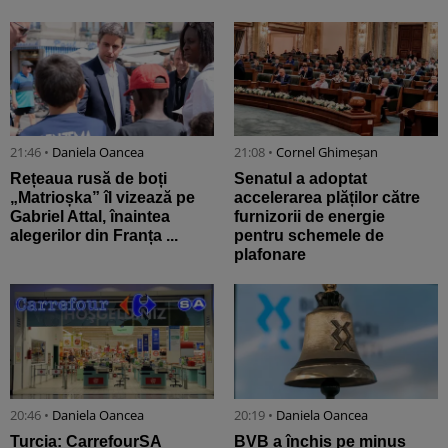
21:46 •
Daniela Oancea
21:08 •
Cornel Ghimeșan
Rețeaua rusă de boți
Senatul a adoptat
„Matrioșka” îl vizează pe
accelerarea plăților către
Gabriel Attal, înaintea
furnizorii de energie
alegerilor din Franța ...
pentru schemele de
plafonare
20:46 •
Daniela Oancea
20:19 •
Daniela Oancea
Turcia: CarrefourSA
BVB a închis pe minus