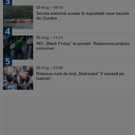
3
05 Aug. - 10:13
Seceta extremă scoate la suprafață nave naziste
din Dunăre ...
4
05 Aug. - 11:11
AEI: „Black Friday” la pompă. Reducerea prețului
motorinei ...
5
05 Aug. - 21:46
Rețeaua rusă de boți „Matrioșka” îl vizează pe
Gabriel ...