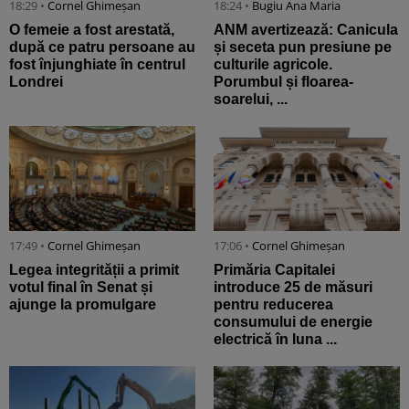
18:29 •
Cornel Ghimeșan
18:24 •
Bugiu ⁠Ana Maria
O femeie a fost arestată,
ANM avertizează: Canicula
după ce patru persoane au
și seceta pun presiune pe
fost înjunghiate în centrul
culturile agricole.
Londrei
Porumbul și floarea-
soarelui, ...
17:49 •
Cornel Ghimeșan
17:06 •
Cornel Ghimeșan
Legea integrității a primit
Primăria Capitalei
votul final în Senat și
introduce 25 de măsuri
ajunge la promulgare
pentru reducerea
consumului de energie
electrică în luna ...