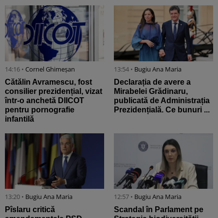
14:16 •
Cornel Ghimeșan
13:54 •
Bugiu ⁠Ana Maria
Cătălin Avramescu, fost
Declarația de avere a
consilier prezidențial, vizat
Mirabelei Grădinaru,
într-o anchetă DIICOT
publicată de Administrația
pentru pornografie
Prezidențială. Ce bunuri ...
infantilă
13:20 •
Bugiu ⁠Ana Maria
12:57 •
Bugiu ⁠Ana Maria
Pîslaru critică
Scandal în Parlament pe