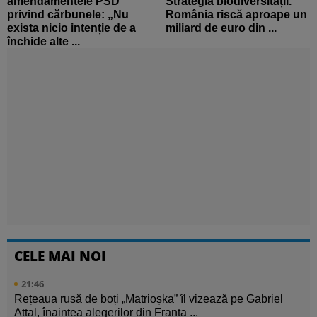
amendamentele PSD
Strategia biodiversității.
privind cărbunele: „Nu
România riscă aproape un
exista nicio intenție de a
miliard de euro din ...
închide alte ...
CELE MAI NOI
21:46
Rețeaua rusă de boți „Matrioșka” îl vizează pe Gabriel
Attal, înaintea alegerilor din Franța ...