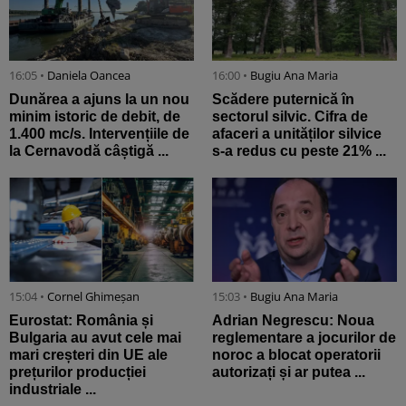
16:05 •
Daniela Oancea
16:00 •
Bugiu ⁠Ana Maria
Dunărea a ajuns la un nou
Scădere puternică în
minim istoric de debit, de
sectorul silvic. Cifra de
1.400 mc/s. Intervențiile de
afaceri a unităților silvice
la Cernavodă câștigă ...
s-a redus cu peste 21% ...
15:04 •
Cornel Ghimeșan
15:03 •
Bugiu ⁠Ana Maria
Eurostat: România și
Adrian Negrescu: Noua
Bulgaria au avut cele mai
reglementare a jocurilor de
mari creșteri din UE ale
noroc a blocat operatorii
prețurilor producției
autorizați și ar putea ...
industriale ...