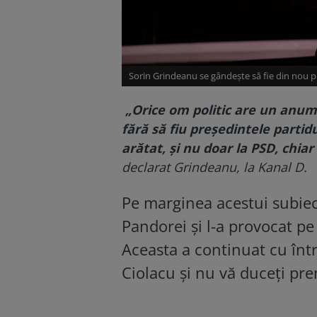
Sorin Grindeanu se gândește să fie din nou p
„Orice om politic are un anumi
fără să fiu președintele partid
arătat, și nu doar la PSD, chiar
declarat Grindeanu, la Kanal D.
Pe marginea acestui subiect
Pandorei și l-a provocat pe
Aceasta a continuat cu între
Ciolacu și nu vă duceți premi