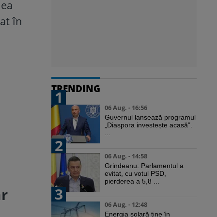
nea
at în
TRENDING
1
06 Aug. - 16:56
Guvernul lansează programul
„Diaspora investește acasă”.
...
2
06 Aug. - 14:58
Grindeanu: Parlamentul a
evitat, cu votul PSD,
pierderea a 5,8 ...
3
ar
06 Aug. - 12:48
Energia solară ține în