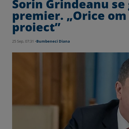
Sorin Grindeanu se 
premier. „Orice om 
proiect”
25 Sep, 07:31 •
Bumbeneci Diana