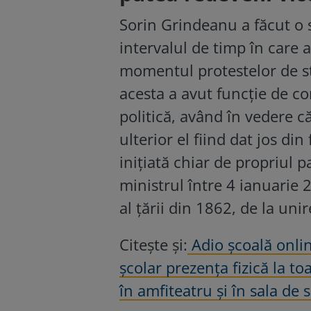
Sorin Grindeanu a făcut o 
intervalul de timp în care a
momentul protestelor de s
acesta a avut funcție de c
politică, având în vedere c
ulterior el fiind dat jos d
iniţiată chiar de propriul p
ministrul între 4 ianuarie 
al țării din 1862, de la uni
Citește și:
Adio școală onli
școlar prezența fizică la to
în amfiteatru și în sala de 