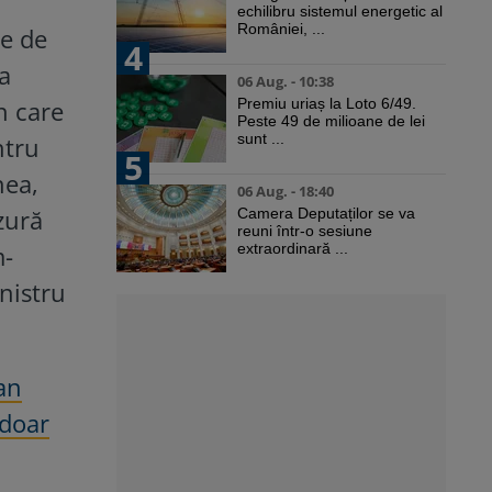
echilibru sistemul energetic al
României, ...
te de
4
la
06 Aug. - 10:38
n care
Premiu uriaș la Loto 6/49.
Peste 49 de milioane de lei
sunt ...
ntru
5
nea,
06 Aug. - 18:40
zură
Camera Deputaților se va
reuni într-o sesiune
m-
extraordinară ...
inistru
an
 doar