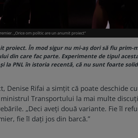
remier. „Orice om politic are un anumit proiect”
t proiect. În mod sigur nu mi-aș dori să fiu prim-m
ului din care fac parte. Experimente de tipul acest
 și la PNL în istoria recentă, că nu sunt foarte soli
, Denise Rifai a simțit că poate deschide cu
 ministrul Transportului la mai multe discuți
bările. „Deci aveți două variante. Fie îl refu
er, fie îl dați jos din barcă.”