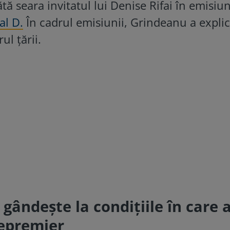
tă seara invitatul lui Denise Rifai în emisiu
al D.
În cadrul emisiunii, Grindeanu a explic
ul țării.
gândește la condițiile în care 
cepremier