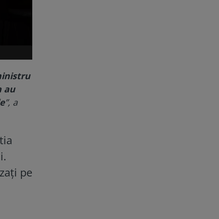
inistru
a au
de
”, a
tia
i.
zați pe