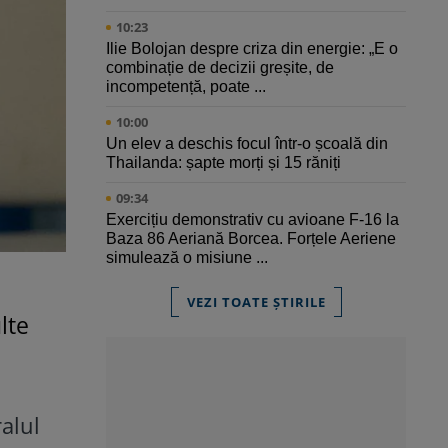
10:23
Ilie Bolojan despre criza din energie: „E o
combinație de decizii greșite, de
incompetență, poate ...
10:00
Un elev a deschis focul într-o școală din
Thailanda: șapte morți și 15 răniți
09:34
Exercițiu demonstrativ cu avioane F-16 la
Baza 86 Aeriană Borcea. Forțele Aeriene
simulează o misiune ...
VEZI TOATE ȘTIRILE
lte
alul