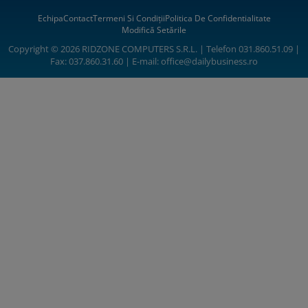
Echipa
Contact
Termeni Si Condiții
Politica De Confidentialitate
Modifică Setările
Copyright © 2026 RIDZONE COMPUTERS S.R.L. | Telefon 031.860.51.09 |
Fax: 037.860.31.60 | E-mail:
office@dailybusiness.ro