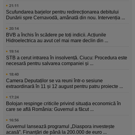
21:11
Scufundarea barjelor pentru redirecționarea debitului
Dunării spre Cernavodă, amânată din nou. Intervenția ...
20:14
BVB a închis în scădere pe toți indicii. Acțiunile
Hidroelectrica au avut cel mai mare declin din ...
19:14
STB a cerut intrarea în insolvență. Ciucu: Procedura este
necesară pentru salvarea companiei și ...
18:40
Camera Deputaților se va reuni într-o sesiune
extraordinară în 11 și 12 august pentru patru proiecte ...
17:24
Bolojan respinge criticile privind situația economică în
care se află România: Guvernul a făcut ...
16:56
Guvernul lansează programul „Diaspora investește
acasă”. Finanțări de până la 200.000 de euro ...