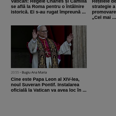
Vatican: Regele Charles și Camilla
Rețelele d
se află la Roma pentru o întâlnire
strategie a
istorică. Ei s-au rugat împreună ...
promovare 
„Cel mai ..
20:55 •
Bugiu ⁠Ana Maria
Cine este Papa Leon al XIV-lea,
noul Suveran Pontif. Instalarea
oficială la Vatican va avea loc în ...