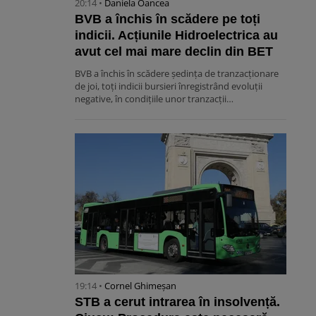
20:14 •
Daniela Oancea
BVB a închis în scădere pe toți
indicii. Acțiunile Hidroelectrica au
avut cel mai mare declin din BET
BVB a închis în scădere ședința de tranzacționare
de joi, toți indicii bursieri înregistrând evoluții
negative, în condițiile unor tranzacții…
19:14 •
Cornel Ghimeșan
STB a cerut intrarea în insolvență.