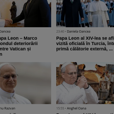
 Oancea
23:40 •
Daniela Oancea
Papa Leon – Marco
Papa Leon al XIV-lea se afl
ondul deteriorării
vizită oficială în Turcia, înt
intre Vatican și
primă călătorie externă, ...
n
nu Razvan
15:55 •
Anghel Oana