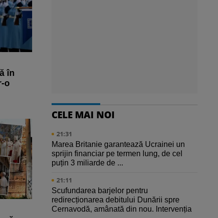
ă în
r-o
CELE MAI NOI
21:31
Marea Britanie garantează Ucrainei un
sprijin financiar pe termen lung, de cel
puțin 3 miliarde de ...
21:11
Scufundarea barjelor pentru
redirecționarea debitului Dunării spre
Cernavodă, amânată din nou. Intervenția