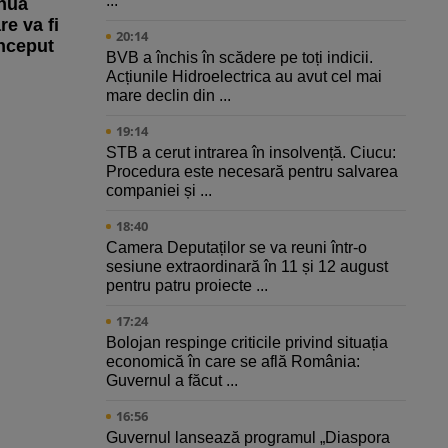
...
inuă
e va fi
20:14
început
BVB a închis în scădere pe toți indicii.
Acțiunile Hidroelectrica au avut cel mai
mare declin din ...
19:14
STB a cerut intrarea în insolvență. Ciucu:
Procedura este necesară pentru salvarea
companiei și ...
18:40
Camera Deputaților se va reuni într-o
sesiune extraordinară în 11 și 12 august
pentru patru proiecte ...
17:24
Bolojan respinge criticile privind situația
economică în care se află România:
Guvernul a făcut ...
16:56
Guvernul lansează programul „Diaspora