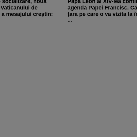
e socializare, noua
Papa Leon al XIV-lea cont
 Vaticanului de
agenda Papei Francisc. Car
a mesajului creștin:
țara pe care o va vizita la 
.
...