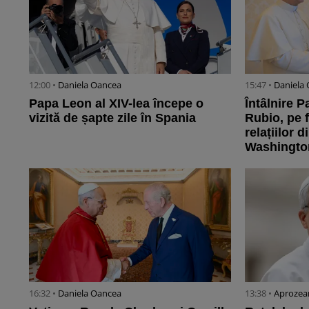
12:00 •
Daniela Oancea
15:47 •
Daniela
Papa Leon al XIV-lea începe o
Întâlnire 
vizită de șapte zile în Spania
Rubio, pe f
relațiilor d
Washingto
16:32 •
Daniela Oancea
13:38 •
Aprozea