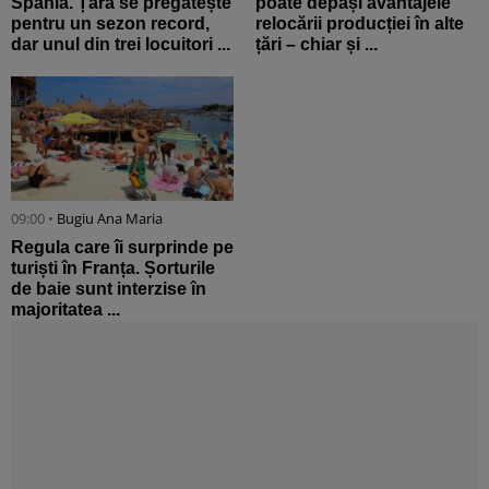
Spania. Țara se pregătește
poate depăși avantajele
pentru un sezon record,
relocării producției în alte
dar unul din trei locuitori ...
țări – chiar și ...
09:00 •
Bugiu ⁠Ana Maria
Regula care îi surprinde pe
turiști în Franța. Șorturile
de baie sunt interzise în
majoritatea ...