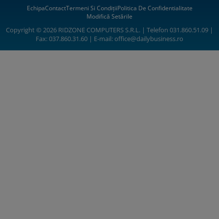
Echipa
Contact
Termeni Si Condiții
Politica De Confidentialitate
Modifică Setările
Copyright © 2026 RIDZONE COMPUTERS S.R.L. | Telefon 031.860.51.09 |
Fax: 037.860.31.60 | E-mail:
office@dailybusiness.ro