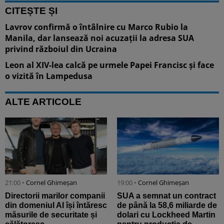
CITEȘTE ȘI
Lavrov confirmă o întâlnire cu Marco Rubio la
Manila, dar lansează noi acuzații la adresa SUA
privind războiul din Ucraina
Leon al XIV-lea calcă pe urmele Papei Francisc și face
o vizită în Lampedusa
ALTE ARTICOLE
21:00 •
Cornel Ghimeșan
19:00 •
Cornel Ghimeșan
Directorii marilor companii
SUA a semnat un contract
din domeniul AI își întăresc
de până la 58,6 miliarde de
măsurile de securitate și
dolari cu Lockheed Martin