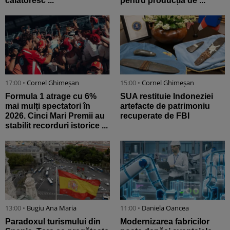
călătoresc ...
pentru producția de ...
17:00 •
Cornel Ghimeșan
15:00 •
Cornel Ghimeșan
Formula 1 atrage cu 6%
SUA restituie Indoneziei
mai mulți spectatori în
artefacte de patrimoniu
2026. Cinci Mari Premii au
recuperate de FBI
stabilit recorduri istorice ...
13:00 •
Bugiu ⁠Ana Maria
11:00 •
Daniela Oancea
Paradoxul turismului din
Modernizarea fabricilor