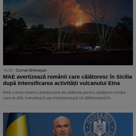
16:55 •
Cornel Ghimeșan
MAE avertizează românii care călătoresc în Sicilia
după intensificarea activității vulcanului Etna
MAE a emis vineri o atenționare de călătorie pentru cetățenii români
care se află, tranzitează sau intenționează să călătorească în…