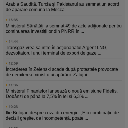
Arabia Saudită, Turcia şi Pakistanul au semnat un acord
de apărare comună la Mecca
15:35
Ministerul Sănătăţii a semnat 49 de acte adiţionale pentru
continuarea investiţiilor din PNRR în ...
14:44
Transgaz vrea să intre în acţionariatul Argent LNG,
dezvoltatorul unui terminal de export de gaze ...
12:59
Încrederea în Zelenski scade după protestele provocate
de demiterea ministrului apărării. Zalujni ...
11:36
Ministerul Finanțelor lansează o nouă emisiune Fidelis.
Dobânzi de până la 7,5% în lei și 6,3% ...
10:23
Ilie Bolojan despre criza din energie: „E o combinație de
decizii greșite, de incompetență, poate ...