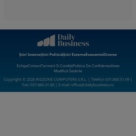
Știri Interne
Știri Politică
Știri Externe
Economie
Diverse
Echipa
Contact
Termeni Si Condiții
Politica De Confidentialitate
Modifică Setările
Copyright © 2026 RIDZONE COMPUTERS S.R.L. | Telefon 031.860.51.09 |
Fax: 037.860.31.60 | E-mail:
office@dailybusiness.ro