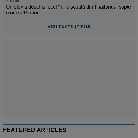
10:00
Un elev a deschis focul într-o școală din Thailanda: șapte
morți și 15 răniți
VEZI TOATE ȘTIRILE
FEATURED ARTICLES