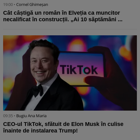
19:00 •
Cornel Ghimeșan
Cât câștigă un român în Elveția ca muncitor
necalificat în construcții. „Ai 10 săptămâni ...
09:35 •
Bugiu ⁠Ana Maria
CEO-ul TikTok, sfătuit de Elon Musk în culise
înainte de instalarea Trump!