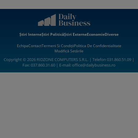
Știri Interne
Știri Politică
Știri Externe
Economie
Diverse
Echipa
Contact
Termeni Si Condiții
Politica De Confidentialitate
Modifică Setările
Copyright © 2026 RIDZONE COMPUTERS S.R.L. | Telefon 031.860.51.09 |
Fax: 037.860.31.60 | E-mail:
office@dailybusiness.ro