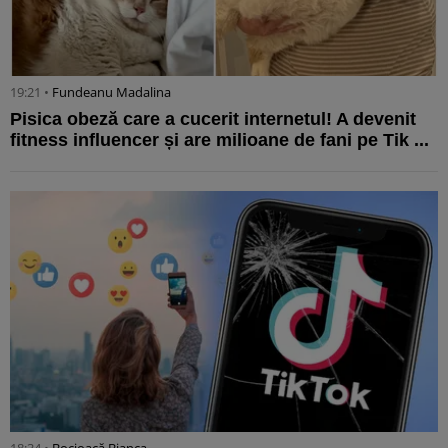
19:21 •
Fundeanu Madalina
Pisica obeză care a cucerit internetul! A devenit
fitness influencer și are milioane de fani pe Tik ...
18:34 •
Bocioacă Bianca