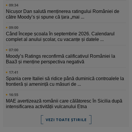
09:34
Nicușor Dan salută menținerea ratingului României de
către Moody’s și spune că țara „mai ...
09:00
Când începe școala în septembrie 2026. Calendarul
complet al anului școlar, cu vacanțe și datele ...
07:00
Moody’s Ratings reconfirmă calificativul României la
Baa3 și menține perspectiva negativă
17:41
Spania cere Italiei să ridice până duminică controalele la
frontieră și amenință cu măsuri de ...
16:55
MAE avertizează românii care călătoresc în Sicilia după
intensificarea activității vulcanului Etna
VEZI TOATE ȘTIRILE