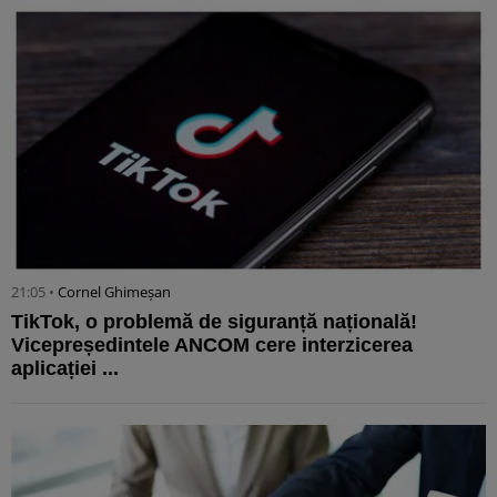
21:05 •
Cornel Ghimeșan
TikTok, o problemă de siguranță națională!
Vicepreședintele ANCOM cere interzicerea
aplicației ...