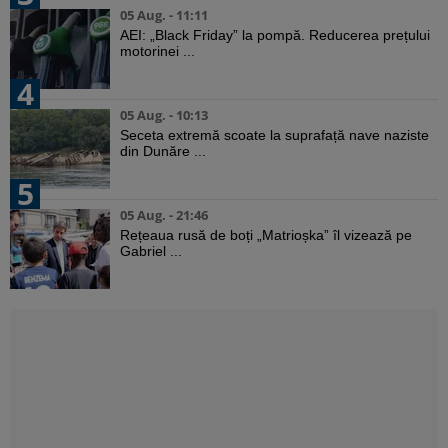
05 Aug. - 11:11
AEI: „Black Friday” la pompă. Reducerea prețului
motorinei ...
4
05 Aug. - 10:13
Seceta extremă scoate la suprafață nave naziste
din Dunăre ...
5
05 Aug. - 21:46
Rețeaua rusă de boți „Matrioșka” îl vizează pe
Gabriel ...