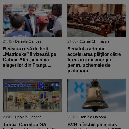
21:46 •
Daniela Oancea
21:08 •
Cornel Ghimeșan
Rețeaua rusă de boți
Senatul a adoptat
„Matrioșka” îl vizează pe
accelerarea plăților către
Gabriel Attal, înaintea
furnizorii de energie
alegerilor din Franța ...
pentru schemele de
plafonare
20:46 •
Daniela Oancea
20:19 •
Daniela Oancea
Turcia: CarrefourSA
BVB a închis pe minus