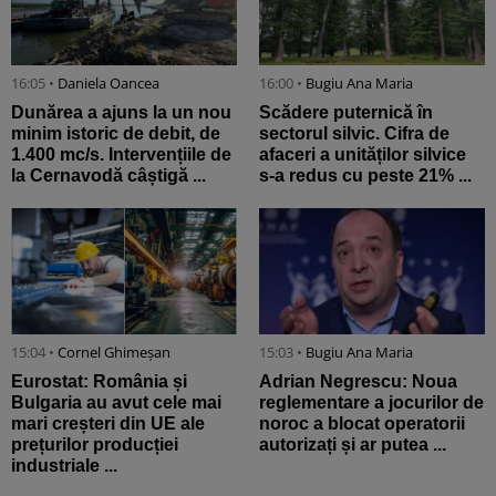
16:05 •
Daniela Oancea
16:00 •
Bugiu ⁠Ana Maria
Dunărea a ajuns la un nou
Scădere puternică în
minim istoric de debit, de
sectorul silvic. Cifra de
1.400 mc/s. Intervențiile de
afaceri a unităților silvice
la Cernavodă câștigă ...
s-a redus cu peste 21% ...
15:04 •
Cornel Ghimeșan
15:03 •
Bugiu ⁠Ana Maria
Eurostat: România și
Adrian Negrescu: Noua
Bulgaria au avut cele mai
reglementare a jocurilor de
mari creșteri din UE ale
noroc a blocat operatorii
prețurilor producției
autorizați și ar putea ...
industriale ...