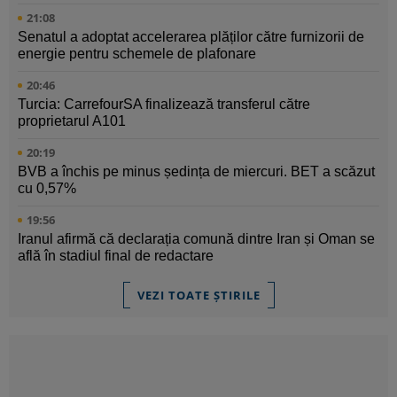
21:08
Senatul a adoptat accelerarea plăților către furnizorii de
energie pentru schemele de plafonare
20:46
Turcia: CarrefourSA finalizează transferul către
proprietarul A101
20:19
BVB a închis pe minus ședința de miercuri. BET a scăzut
cu 0,57%
19:56
Iranul afirmă că declarația comună dintre Iran și Oman se
află în stadiul final de redactare
VEZI TOATE ȘTIRILE