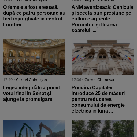
O femeie a fost arestată,
ANM avertizează: Canicula
după ce patru persoane au
și seceta pun presiune pe
fost înjunghiate în centrul
culturile agricole.
Londrei
Porumbul și floarea-
soarelui, ...
17:49 •
Cornel Ghimeșan
17:06 •
Cornel Ghimeșan
Legea integrității a primit
Primăria Capitalei
votul final în Senat și
introduce 25 de măsuri
ajunge la promulgare
pentru reducerea
consumului de energie
electrică în luna ...