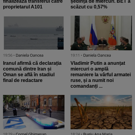
finalizează transferul către
ședința de miercuri. BET a
proprietarul A101
scăzut cu 0,57%
19:56 •
Daniela Oancea
19:11 •
Daniela Oancea
Iranul afirmă că declarația
Vladimir Putin a anunțat
comună dintre Iran și
miercuri o amplă
Oman se află în stadiul
remaniere la vârful armatei
final de redactare
ruse, și a numit noi
comandanți ...
18:29 •
Cornel Ghimeșan
18:24 •
Bugiu ⁠Ana Maria