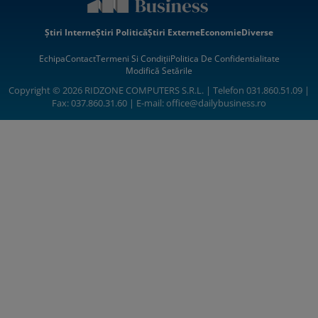
Știri Interne
Știri Politică
Știri Externe
Economie
Diverse
Echipa
Contact
Termeni Si Condiții
Politica De Confidentialitate
Modifică Setările
Copyright © 2026 RIDZONE COMPUTERS S.R.L. | Telefon 031.860.51.09 |
Fax: 037.860.31.60 | E-mail:
office@dailybusiness.ro