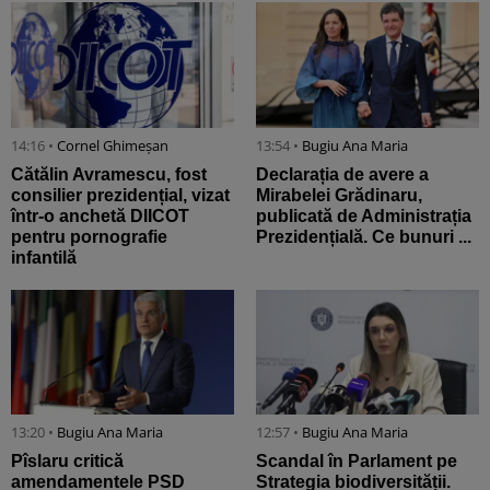
14:16 •
Cornel Ghimeșan
13:54 •
Bugiu ⁠Ana Maria
Cătălin Avramescu, fost
Declarația de avere a
consilier prezidențial, vizat
Mirabelei Grădinaru,
într-o anchetă DIICOT
publicată de Administrația
pentru pornografie
Prezidențială. Ce bunuri ...
infantilă
13:20 •
Bugiu ⁠Ana Maria
12:57 •
Bugiu ⁠Ana Maria
Pîslaru critică
Scandal în Parlament pe
amendamentele PSD
Strategia biodiversității.