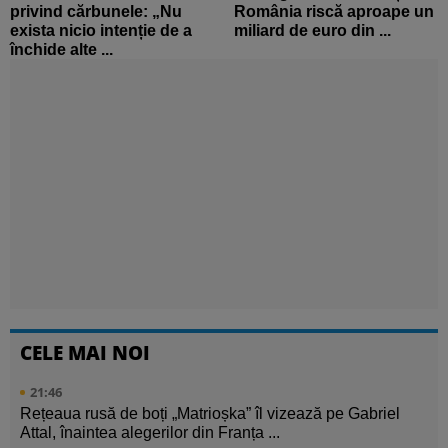
privind cărbunele: „Nu
România riscă aproape un
exista nicio intenție de a
miliard de euro din ...
închide alte ...
CELE MAI NOI
21:46
Rețeaua rusă de boți „Matrioșka” îl vizează pe Gabriel
Attal, înaintea alegerilor din Franța ...