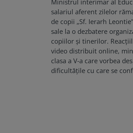
Ministrul interimar al Educ
salariul aferent zilelor ră
de copii „Sf. Ierarh Leontie
sale la o dezbatere organi
copiilor și tinerilor. Reacț
video distribuit online, mi
clasa a V-a care vorbea de
dificultățile cu care se conf