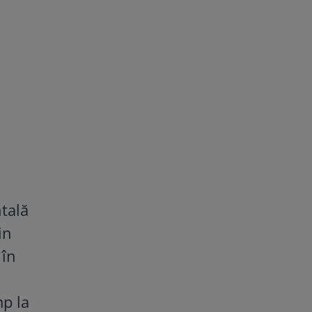
ntală
in
 în
mp la