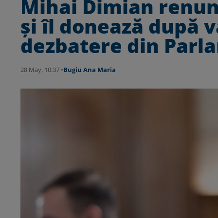
Mihai Dimian renunț
și îl donează după va
dezbatere din Parl
28 May, 10:37 •
Bugiu ⁠Ana Maria