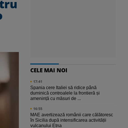
tru
o
CELE MAI NOI
17:41
Spania cere Italiei să ridice până
duminică controalele la frontieră și
amenință cu măsuri de ...
16:55
MAE avertizează românii care călătoresc
în Sicilia după intensificarea activității
vulcanului Etna