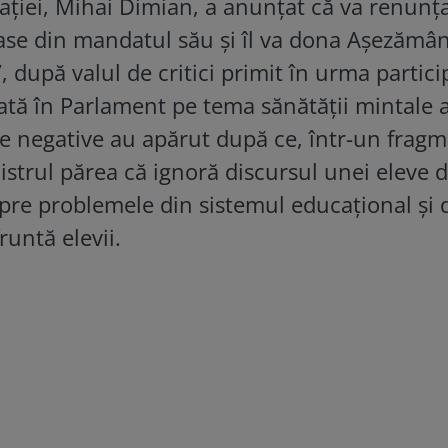
ației, Mihai Dimian, a anunțat că va renunța
mase din mandatul său și îl va dona Așezămâ
”, după valul de critici primit în urma partici
zată în Parlament pe tema sănătății mintale 
iile negative au apărut după ce, într-un frag
nistrul părea că ignoră discursul unei eleve 
spre problemele din sistemul educațional și 
runtă elevii.