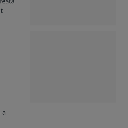
creată
at
ă a