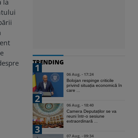
 la
ntului
pării
a
ment
de
TRENDING
despre
1
06 Aug. - 17:24
Bolojan respinge criticile
privind situația economică în
care ...
2
06 Aug. - 18:40
Camera Deputaților se va
reuni într-o sesiune
extraordinară ...
3
07 Aug. - 09:34