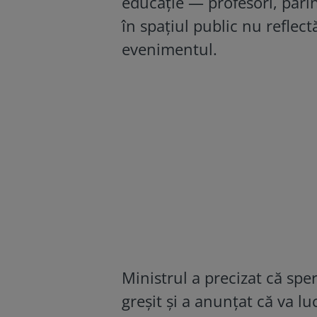
educație — profesori, părin
în spațiul public nu reflect
evenimentul.
Ministrul a precizat că spe
greșit și a anunțat că va lu