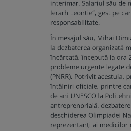
interimar. Salariul său de 
Ierarh Leontie”, gest pe ca
responsabilitate.
În mesajul său, Mihai Dimian
la dezbaterea organizată ma
încărcată, începută la ora 
probleme urgente legate de
(PNRR). Potrivit acestuia,
întâlniri oficiale, printre 
de ani UNESCO la Politehn
antreprenorială, dezbaterea
deschiderea Olimpiadei Națio
reprezentanți ai medicilor