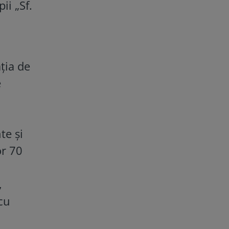
ii „Sf.
ația de
e
te și
or 70
,
 cu