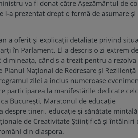
ministru va fi donat către Așezământul de cop
re l-a prezentat drept o formă de asumare și
 a oferit și explicații detaliate privind situ
rți în Parlament. El a descris o zi extrem d
2 dimineața, când s-a trezit pentru a rezolva
 Planul Național de Redresare și Reziliență
 programul zilei a inclus numeroase evenimen
care participarea la manifestările dedicate cel
ica București, Maratonul de educație
 despre tineri, educație și sănătate mintală
nale de Creativitate Științifică și întâlniri
 români din diaspora.