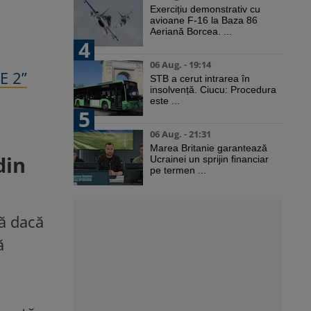
Exercițiu demonstrativ cu
avioane F-16 la Baza 86
Aeriană Borcea. ...
4
06 Aug. - 19:14
E 2”
STB a cerut intrarea în
insolvență. Ciucu: Procedura
este ...
5
06 Aug. - 21:31
Marea Britanie garantează
din
Ucrainei un sprijin financiar
pe termen ...
tă dacă
ă