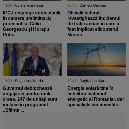
14:03 •
Cornel Ghimeșan
13:45 •
Daniela Oancea
ÎCCJ respinge contestațiile
Oficialii federali
în camera preliminară;
investighează incidentul
procesul lui Călin
de trafic aerian în care a
Georgescu și Horațiu
fost implicat elicopterul
Potra ...
Marine ...
13:26 •
Bugiu ⁠Ana Maria
12:48 •
Bugiu ⁠Ana Maria
Guvernul deblochează
Energia solară ține în
angajările pentru noile
echilibru sistemul
creșe. 247 de unități sunt
energetic al României, dar
incluse în programul
specialiștii cer investiții ...
„Sfânta ...