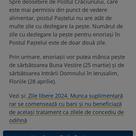
Spre deosebire de Postul Crăciunului, care
este mai permisiv din punct de vedere
alimentar, postul Paştelui nu are atât de
multe zile cu dezlegare la peşte. Numărul de
zile cu dezlegare la peşte pentru enoriaşi în
Postul Paştelui este de doar două zile.
Prin urmare, enoriaşii vor putea mânca peşte
de sărbătoarea Buna Vestire (25 martie) şi de
sărbătoarea Intrării Domnului în Ierusalim,
Floriile (28 aprilie).
Vezi și:
Zile libere 2024. Munca suplimentară
rar se comensează cu bani şi nu beneficiază
de același tratament ca zilele de concediu de
odihnă