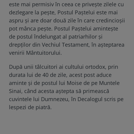
este mai permisiv în ceea ce priveşte zilele cu
dezlegare la peşte, Postul Paştelui este mai
aspru şi are doar două zile în care credincioşii
pot mânca peşte. Postul Paştelui aminteşte
de postul îndelungat al patriarhilor şi
drepţilor din Vechiul Testament, în aşteptarea
venirii Mântuitorului.
După unii tâlcuitori ai cultului ortodox, prin
durata lui de 40 de zile, acest post aduce
aminte şi de postul lui Moise de pe Muntele
Sinai, când acesta aştepta să primească
cuvintele lui Dumnezeu, în Decalogul scris pe
lespezi de piatră.