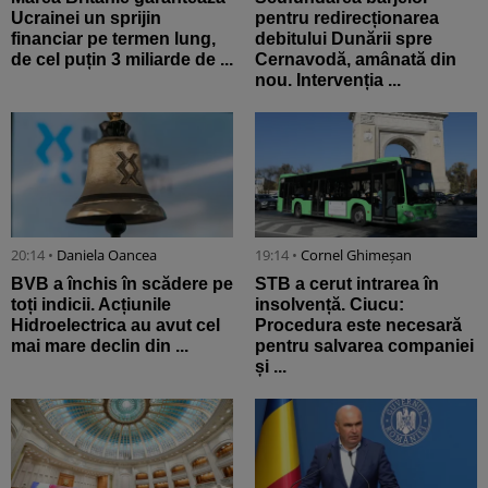
Ucrainei un sprijin
pentru redirecționarea
financiar pe termen lung,
debitului Dunării spre
de cel puțin 3 miliarde de ...
Cernavodă, amânată din
nou. Intervenția ...
20:14 •
Daniela Oancea
19:14 •
Cornel Ghimeșan
BVB a închis în scădere pe
STB a cerut intrarea în
toți indicii. Acțiunile
insolvență. Ciucu:
Hidroelectrica au avut cel
Procedura este necesară
mai mare declin din ...
pentru salvarea companiei
și ...