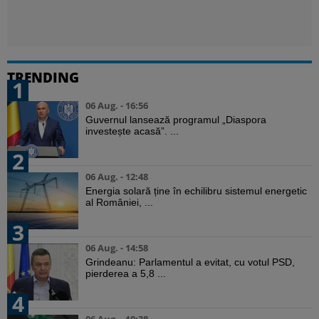
TRENDING
1
06 Aug. - 16:56
Guvernul lansează programul „Diaspora
investește acasă”. ...
2
06 Aug. - 12:48
Energia solară ține în echilibru sistemul energetic
al României, ...
3
06 Aug. - 14:58
Grindeanu: Parlamentul a evitat, cu votul PSD,
pierderea a 5,8 ...
4