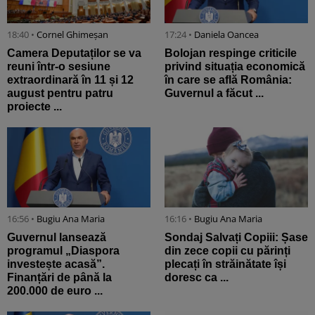
18:40 •
Cornel Ghimeșan
17:24 •
Daniela Oancea
Camera Deputaților se va
Bolojan respinge criticile
reuni într-o sesiune
privind situația economică
extraordinară în 11 și 12
în care se află România:
august pentru patru
Guvernul a făcut ...
proiecte ...
16:56 •
Bugiu ⁠Ana Maria
16:16 •
Bugiu ⁠Ana Maria
Guvernul lansează
Sondaj Salvați Copiii: Șase
programul „Diaspora
din zece copii cu părinți
investește acasă”.
plecați în străinătate își
Finanțări de până la
doresc ca ...
200.000 de euro ...