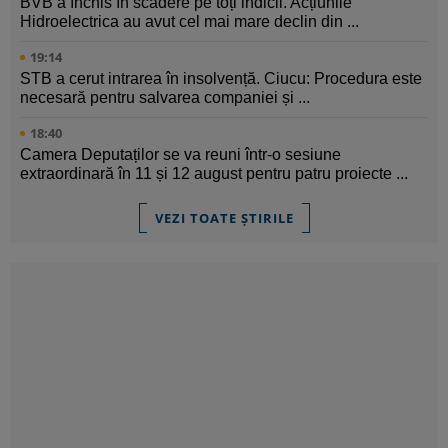
BVB a închis în scădere pe toți indicii. Acțiunile
Hidroelectrica au avut cel mai mare declin din ...
19:14
STB a cerut intrarea în insolvență. Ciucu: Procedura este
necesară pentru salvarea companiei și ...
18:40
Camera Deputaților se va reuni într-o sesiune
extraordinară în 11 și 12 august pentru patru proiecte ...
VEZI TOATE ȘTIRILE