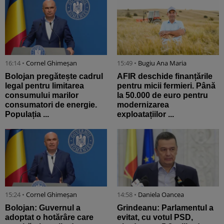
16:14 •
Cornel Ghimeșan
15:49 •
Bugiu ⁠Ana Maria
Bolojan pregătește cadrul
AFIR deschide finanțările
legal pentru limitarea
pentru micii fermieri. Până
consumului marilor
la 50.000 de euro pentru
consumatori de energie.
modernizarea
Populația ...
exploatațiilor ...
15:24 •
Cornel Ghimeșan
14:58 •
Daniela Oancea
Bolojan: Guvernul a
Grindeanu: Parlamentul a
adoptat o hotărâre care
evitat, cu votul PSD,