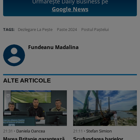
Urmărește Daily Business pe
Google News
TAGS:
Dezlegare La Pește
Paste 2024
Postul Paștelui
Fundeanu Madalina
ALTE ARTICOLE
21:31 •
Daniela Oancea
21:11 •
Stefan Simion
Marea Britanie garantează
Scufundarea barjelor