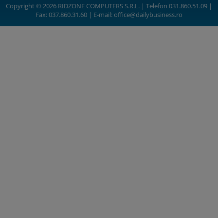
Copyright © 2026 RIDZONE COMPUTERS S.R.L. | Telefon 031.860.51.09 |
Fax: 037.860.31.60 | E-mail:
office@dailybusiness.ro