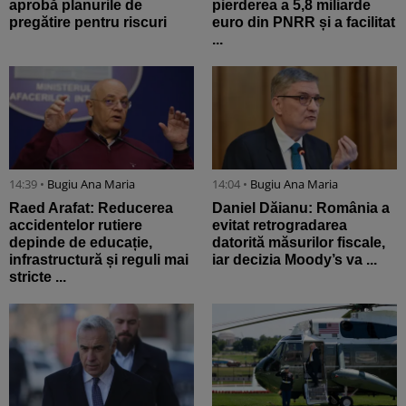
aprobă planurile de
pierderea a 5,8 miliarde
pregătire pentru riscuri
euro din PNRR și a facilitat
...
14:39 •
Bugiu ⁠Ana Maria
14:04 •
Bugiu ⁠Ana Maria
Raed Arafat: Reducerea
Daniel Dăianu: România a
accidentelor rutiere
evitat retrogradarea
depinde de educație,
datorită măsurilor fiscale,
infrastructură și reguli mai
iar decizia Moody’s va ...
stricte ...