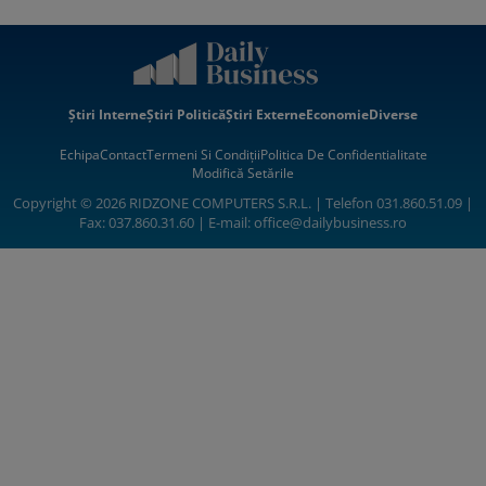
Știri Interne
Știri Politică
Știri Externe
Economie
Diverse
Echipa
Contact
Termeni Si Condiții
Politica De Confidentialitate
Modifică Setările
Copyright © 2026 RIDZONE COMPUTERS S.R.L. | Telefon 031.860.51.09 |
Fax: 037.860.31.60 | E-mail:
office@dailybusiness.ro