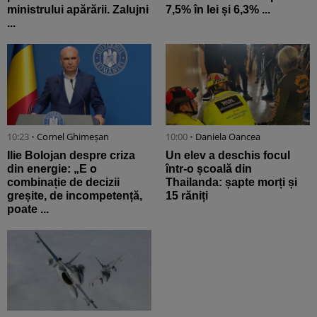
ministrului apărării. Zalujni
7,5% în lei și 6,3% ...
...
10:23 •
Cornel Ghimeșan
10:00 •
Daniela Oancea
Ilie Bolojan despre criza
Un elev a deschis focul
din energie: „E o
într-o școală din
combinație de decizii
Thailanda: șapte morți și
greșite, de incompetență,
15 răniți
poate ...