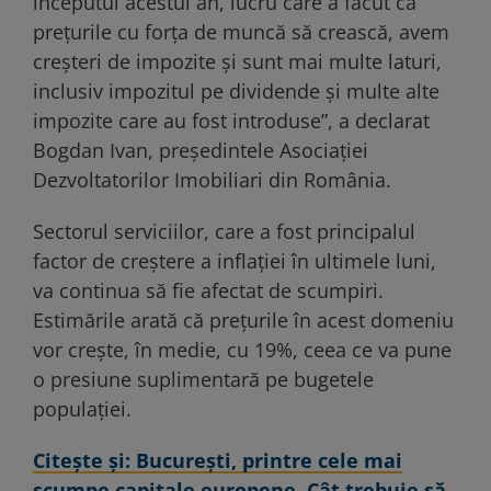
începutul acestui an, lucru care a făcut ca
prețurile cu forța de muncă să crească, avem
creșteri de impozite și sunt mai multe laturi,
inclusiv impozitul pe dividende și multe alte
impozite care au fost introduse”, a declarat
Bogdan Ivan, președintele Asociației
Dezvoltatorilor Imobiliari din România.
Sectorul serviciilor, care a fost principalul
factor de creștere a inflației în ultimele luni,
va continua să fie afectat de scumpiri.
Estimările arată că prețurile în acest domeniu
vor crește, în medie, cu 19%, ceea ce va pune
o presiune suplimentară pe bugetele
populației.
Citeşte şi: București, printre cele mai
scumpe capitale europene. Cât trebuie să