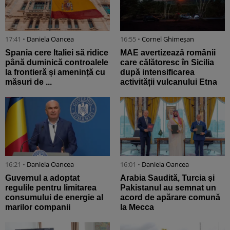
17:41 •
Daniela Oancea
16:55 •
Cornel Ghimeșan
Spania cere Italiei să ridice
MAE avertizează românii
până duminică controalele
care călătoresc în Sicilia
la frontieră și amenință cu
după intensificarea
măsuri de ...
activității vulcanului Etna
16:21 •
Daniela Oancea
16:01 •
Daniela Oancea
Guvernul a adoptat
Arabia Saudită, Turcia şi
regulile pentru limitarea
Pakistanul au semnat un
consumului de energie al
acord de apărare comună
marilor companii
la Mecca