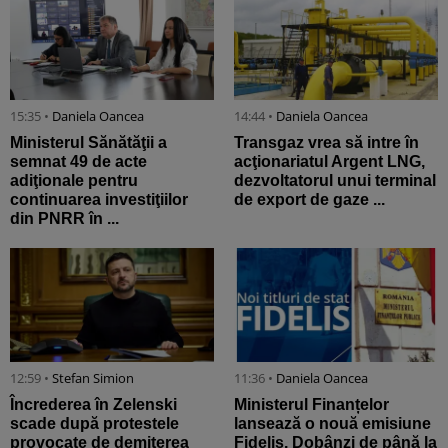
15:35 •
Daniela Oancea
14:44 •
Daniela Oancea
Ministerul Sănătăţii a
Transgaz vrea să intre în
semnat 49 de acte
acţionariatul Argent LNG,
adiţionale pentru
dezvoltatorul unui terminal
continuarea investiţiilor
de export de gaze ...
din PNRR în ...
12:59 •
Stefan Simion
11:36 •
Daniela Oancea
Încrederea în Zelenski
Ministerul Finanțelor
scade după protestele
lansează o nouă emisiune
provocate de demiterea
Fidelis. Dobânzi de până la