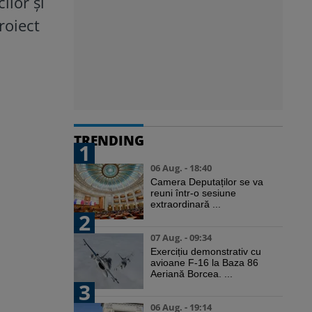
ilor și
roiect
TRENDING
1
06 Aug. - 18:40
Camera Deputaților se va
reuni într-o sesiune
extraordinară ...
2
07 Aug. - 09:34
Exercițiu demonstrativ cu
avioane F-16 la Baza 86
Aeriană Borcea. ...
3
06 Aug. - 19:14