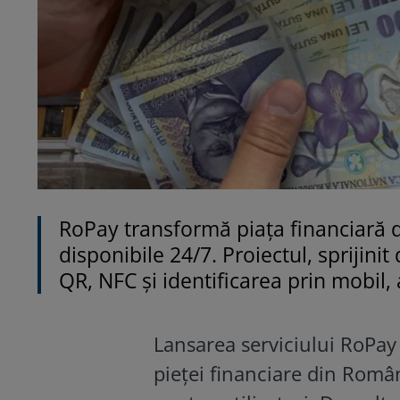
RoPay transformă piața financiară di
disponibile 24/7. Proiectul, sprijin
QR, NFC și identificarea prin mobil,
Lansarea serviciului RoPa
pieței financiare din Români