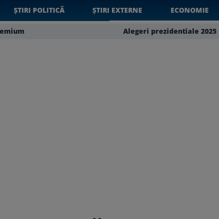
ȘTIRI POLITICĂ
ȘTIRI EXTERNE
ECONOMIE
remium
Alegeri prezidentiale 2025