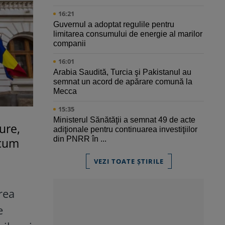
16:21
Guvernul a adoptat regulile pentru
limitarea consumului de energie al marilor
companii
16:01
Arabia Saudită, Turcia şi Pakistanul au
semnat un acord de apărare comună la
Mecca
15:35
Ministerul Sănătăţii a semnat 49 de acte
ure,
adiţionale pentru continuarea investiţiilor
din PNRR în ...
ecum
VEZI TOATE ȘTIRILE
rea
e