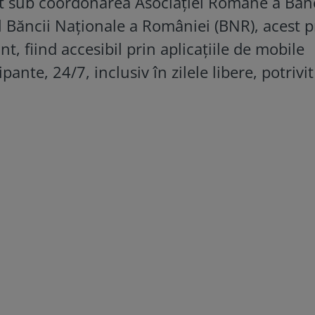
tat sub coordonarea Asociației Române a Bănc
 Băncii Naționale a României (BNR), acest p
nt, fiind accesibil prin aplicațiile de mobile
ante, 24/7, inclusiv în zilele libere, potrivit