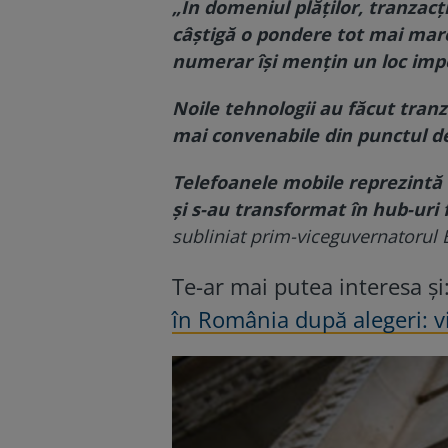
„În domeniul plăților, tranzacți
câștigă o pondere tot mai mare, 
numerar își mențin un loc impo
Noile tehnologii au făcut tranza
mai convenabile din punctul de
Telefoanele mobile reprezintă 
și s-au transformat în hub-uri 
subliniat prim-viceguvernatorul
Te-ar mai putea interesa și
în România după alegeri: v