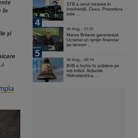
ente
STB a cerut intrarea în
insolvență. Ciucu: Procedura
 în
este ...
4
06 Aug. - 21:31
le și
Marea Britanie garantează
Ucrainei un sprijin financiar
pe termen ...
5
nicare
06 Aug. - 20:14
a
BVB a închis în scădere pe
toți indicii. Acțiunile
Hidroelectrica ...
âmpla