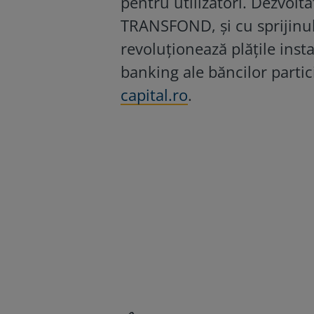
pentru utilizatori. Dezvol
TRANSFOND, și cu sprijinul
revoluționează plățile insta
banking ale băncilor particip
capital.ro
.