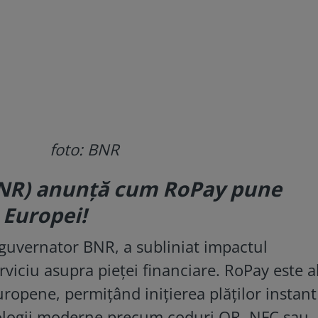
foto: BNR
NR) anunță cum RoPay pune
 Europei!
guvernator BNR, a subliniat impactul
rviciu asupra pieței financiare. RoPay este al
uropene, permițând inițierea plăților instant
ologii moderne precum coduri QR, NFC sau