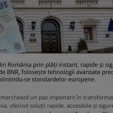
n România prin plăți instant, rapide și sig
it de BNR, folosește tehnologii avansate pr
 aliniindu-se standardelor europene.
y marchează un pas important în transforma
a, oferind soluții rapide, accesibile și sigur