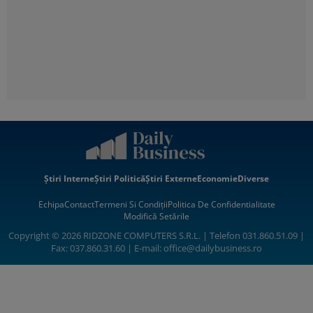
Știri Interne
Știri Politică
Știri Externe
Economie
Diverse
Echipa
Contact
Termeni Si Condiții
Politica De Confidentialitate
Modifică Setările
Copyright © 2026 RIDZONE COMPUTERS S.R.L. | Telefon 031.860.51.09 |
Fax: 037.860.31.60 | E-mail:
office@dailybusiness.ro