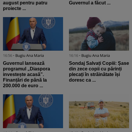
august pentru patru
Guvernul a făcut ...
proiecte ...
16:56 •
Bugiu ⁠Ana Maria
16:16 •
Bugiu ⁠Ana Maria
Guvernul lansează
Sondaj Salvați Copiii: Șase
programul „Diaspora
din zece copii cu părinți
investește acasă”.
plecați în străinătate își
Finanțări de până la
doresc ca ...
200.000 de euro ...