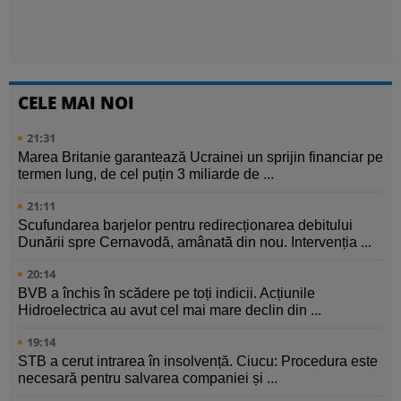
CELE MAI NOI
21:31
Marea Britanie garantează Ucrainei un sprijin financiar pe
termen lung, de cel puțin 3 miliarde de ...
21:11
Scufundarea barjelor pentru redirecționarea debitului
Dunării spre Cernavodă, amânată din nou. Intervenția ...
20:14
BVB a închis în scădere pe toți indicii. Acțiunile
Hidroelectrica au avut cel mai mare declin din ...
19:14
STB a cerut intrarea în insolvență. Ciucu: Procedura este
necesară pentru salvarea companiei și ...