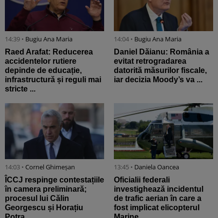
14:39 •
Bugiu ⁠Ana Maria
14:04 •
Bugiu ⁠Ana Maria
Raed Arafat: Reducerea
Daniel Dăianu: România a
accidentelor rutiere
evitat retrogradarea
depinde de educație,
datorită măsurilor fiscale,
infrastructură și reguli mai
iar decizia Moody’s va ...
stricte ...
14:03 •
Cornel Ghimeșan
13:45 •
Daniela Oancea
ÎCCJ respinge contestațiile
Oficialii federali
în camera preliminară;
investighează incidentul
procesul lui Călin
de trafic aerian în care a
Georgescu și Horațiu
fost implicat elicopterul
Potra ...
Marine ...