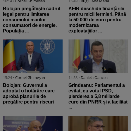
16:14 •
Cornel Ghimeșan
15:49 •
Bugiu ⁠Ana Maria
Bolojan pregătește cadrul
AFIR deschide finanțările
legal pentru limitarea
pentru micii fermieri. Până
consumului marilor
la 50.000 de euro pentru
consumatori de energie.
modernizarea
Populația ...
exploatațiilor ...
15:24 •
Cornel Ghimeșan
14:58 •
Daniela Oancea
Bolojan: Guvernul a
Grindeanu: Parlamentul a
adoptat o hotărâre care
evitat, cu votul PSD,
aprobă planurile de
pierderea a 5,8 miliarde
pregătire pentru riscuri
euro din PNRR și a facilitat
...