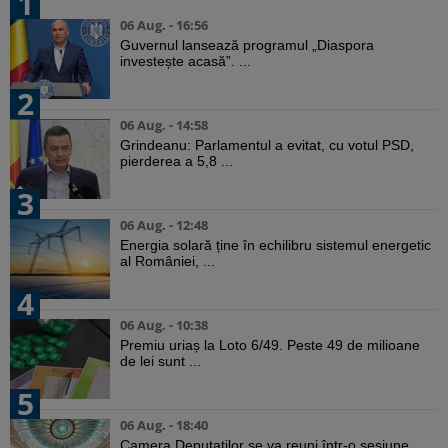
1
06 Aug. - 16:56
Guvernul lansează programul „Diaspora
investește acasă”. ...
2
06 Aug. - 14:58
Grindeanu: Parlamentul a evitat, cu votul PSD,
pierderea a 5,8 ...
3
06 Aug. - 12:48
Energia solară ține în echilibru sistemul energetic
al României, ...
4
06 Aug. - 10:38
Premiu uriaș la Loto 6/49. Peste 49 de milioane
de lei sunt ...
5
06 Aug. - 18:40
Camera Deputaților se va reuni într-o sesiune