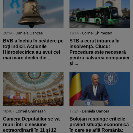
20:14 •
Daniela Oancea
19:14 •
Cornel Ghimeșan
BVB a închis în scădere pe
STB a cerut intrarea în
toți indicii. Acțiunile
insolvență. Ciucu:
Hidroelectrica au avut cel
Procedura este necesară
mai mare declin din ...
pentru salvarea companiei
și ...
18:40 •
Cornel Ghimeșan
17:24 •
Daniela Oancea
Camera Deputaților se va
Bolojan respinge criticile
reuni într-o sesiune
privind situația economică
extraordinară în 11 și 12
în care se află România: