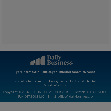
Știri Interne
Știri Politică
Știri Externe
Economie
Diverse
Echipa
Contact
Termeni Si Condiții
Politica De Confidentialitate
Modifică Setările
Copyright © 2026 RIDZONE COMPUTERS S.R.L. | Telefon 031.860.51.09 |
Fax: 037.860.31.60 | E-mail:
office@dailybusiness.ro