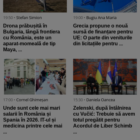
19:50 •
Stefan Simion
19:00 •
Bugiu ⁠Ana Maria
Drona prăbușită în
Grecia propune o nouă
Bulgaria, lângă frontiera
sursă de finanțare pentru
cu România, este un
UE: O parte din veniturile
aparat-momeală de tip
din licitațiile pentru ...
Maya, ...
17:00 •
Cornel Ghimeșan
15:30 •
Daniela Oancea
Unde sunt cele mai mari
Zelenski, după întâlnirea
salarii în România și
cu Vučić: Trebuie să avem
Spania în 2026. IT-ul și
totul pregătit pentru
medicina printre cele mai
Acordul de Liber Schimb
...
...