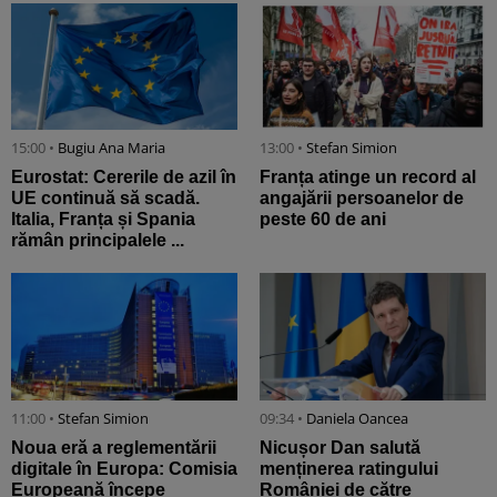
15:00 •
Bugiu ⁠Ana Maria
13:00 •
Stefan Simion
Eurostat: Cererile de azil în
Franța atinge un record al
UE continuă să scadă.
angajării persoanelor de
Italia, Franța și Spania
peste 60 de ani
rămân principalele ...
11:00 •
Stefan Simion
09:34 •
Daniela Oancea
Noua eră a reglementării
Nicușor Dan salută
digitale în Europa: Comisia
menținerea ratingului
Europeană începe
României de către