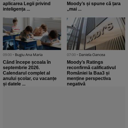
aplicarea Legii privind
Moody’s și spune că țara
inteligența ...
„mai ...
09:00 •
Bugiu ⁠Ana Maria
07:00 •
Daniela Oancea
Când începe școala în
Moody’s Ratings
septembrie 2026.
reconfirmă calificativul
Calendarul complet al
României la Baa3 și
anului școlar, cu vacanțe
menține perspectiva
și datele ...
negativă